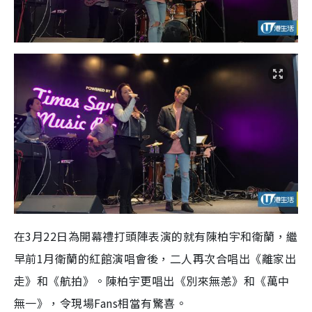
在3月22日為開幕禮打頭陣表演的就有陳柏宇和衛蘭，繼
早前1月衛蘭的紅館演唱會後，二人再次合唱出《離家出
走》和《航拍》。陳柏宇更唱出《別來無恙》和《萬中
無一》，令現場Fans相當有驚喜。