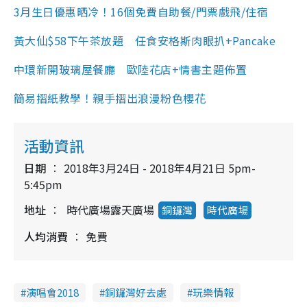
3月生日優惠晒冷！16個免費自助餐/門票戲飛/住宿
黃大仙$58下午茶放題 任食安格斯肉眼扒+Pancake
中環新開玻璃屋餐廳 歐陸花店+情書主題佈置
簡易摺紙教學！親手摺出浪漫粉色櫻花
活動資訊
日期
2018年3月24日 - 2018年4月21日 5pm-
5:45pm
地址
時代廣場露天廣場
銅鑼灣
時代廣場
人均消費
免費
演唱會2018
銅鑼灣好去處
玩樂情報