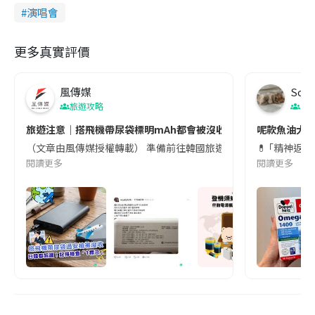
演唱會
更多真實評價
風傳媒
Soul
旅遊攻略
生
旅遊注意｜搭飛機帶尿袋標明mAh都會被沒收😱出發前切記檢查「1
呢款魚油大家
（文章由風傳媒授權轉載） 準備前往韓國旅遊的民眾，近期要特別留
💊 ｢精神返
閱讀更多
閱讀更多