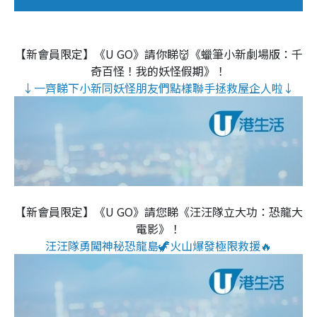
【新會員限定】《U GO》請你睇👹《蠟筆小新劇場版：千
奇百怪！我的妖怪假期》！
↓一齊睇下小新同妖怪朋友們點樣聯手拯救屋企人啦↓
【新會員限定】《U GO》請您睇《汪汪隊立大功：恐龍大
電影》！
汪汪隊勇闖神秘恐龍島🦖火山爆發極限救援🔥