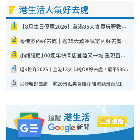
港生活人氣好去處
1
【8月生日優惠2026】全港85大食買玩著數攻略 自助餐/火鍋放題同行免費＋誠品/DONKI送現金券
2
香港室內好去處｜逾35大歎冷氣室內好去處推介 室內活動免費避雨無懼落雨
3
小熊維尼100週年快閃店登陸又一城 重現百畝森林經典場景／獨家限定盲盒登場／專屬DIY香水
4
唱K推介2026︱全港13大卡啦OK好去處！最平$36起 日文K都有！(附地址+收費詳情)
5
尖沙咀好去處｜逾20景點美食推介 維港觀景台/紅磚古蹟/九龍公園/室內遊樂場