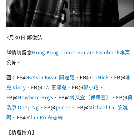
3月30日 鄭俊弘
詳情請留意
Hong Kong Times Square Facebook專頁
公佈。
圖：FB@
Kelvin Kwan 關楚耀
、FB@
ToNick
、FB@
泳
兒 Vincy
、FB@
JW 王灝兒
、FB@
鄧小巧
、
FB@
Nowhere Boys
、FB@
傅又宣（傅珮嘉）
、FB@
吳
浩康 Deep Ng
、FB@
per se
、 FB@
Michael Lai 黎曉
陽
、FB@
Alan Po 布志綸
【精選推介】