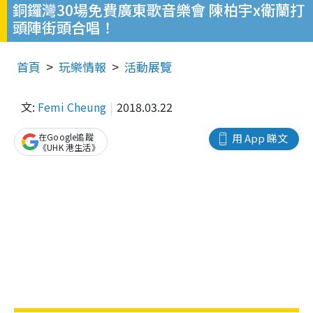
銅鑼灣30場免費廣東歌音樂會 陳柏宇x衛蘭打
頭陣街頭合唱！
首頁
玩樂情報
活動展覽
文:
Femi Cheung
2018.03.22
在Google追蹤
用 App 睇文
《UHK 港生活》