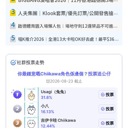
BIGBANG演唱會2026｜11月香港啟德開3場！實名制VIP申請、優先購票攻略
3
人夫集團｜Klook套票/優先訂票/公開發售搶飛攻略！附票價.購票連結.場地座位表
4
啟德體育園入場懶人包︱場地守則12違禁品不可進場准帶細水樽但全場禁樽蓋！應援牌有限制！
5
唱K推介2026︱全港13大卡啦OK好去處！最平$36起 日文K都有！(附地址+收費詳情)