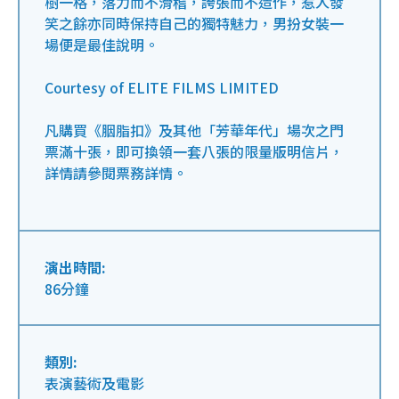
樹一格，落力而不滑稽，誇張而不造作，惹人發
笑之餘亦同時保持自己的獨特魅力，男扮女裝一
場便是最佳說明。
Courtesy of ELITE FILMS LIMITED
凡購買《胭脂扣》及其他「芳華年代」場次之門
票滿十張，即可換領一套八張的限量版明信片，
詳情請參閱票務詳情。
演出時間:
86分鐘
類別:
表演藝術及電影