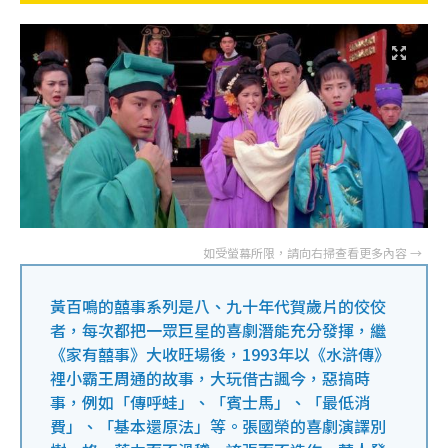
黃百鳴的囍事系列是八、九十年代賀歲片的佼佼
者，每次都把一眾巨星的喜劇潛能充分發揮，繼
《家有囍事》大收旺場後，1993年以《水滸傳》
裡小霸王周通的故事，大玩借古諷今，惡搞時
事，例如「傳呼蛙」、「賓士馬」、「最低消
費」、「基本還原法」等。張國榮的喜劇演譯別