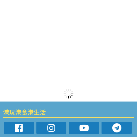
港玩港食港生活