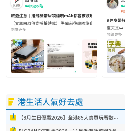
旅遊攻略
生
香港
旅遊注意｜搭飛機帶尿袋標明mAh都會被沒收😱出發前切記檢查「1
#連皮帶籽都
（文章由風傳媒授權轉載） 準備前往韓國旅遊的民眾，近期要特別留
夏天其中一種時
閱讀更多
閱讀更多
港生活人氣好去處
1
【8月生日優惠2026】全港85大食買玩著數攻略 自助餐/火鍋放題同行免費＋誠品/DONKI送現金券
2