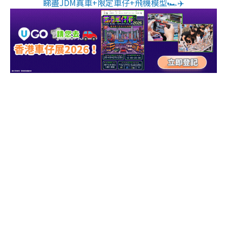
睇盡JDM真車+限定車仔+飛機模型🏎️✈️