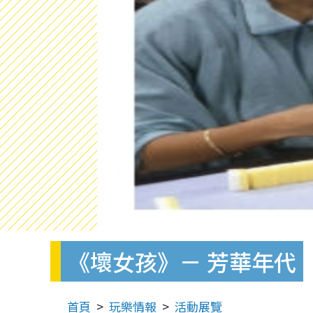
《壞女孩》－ 芳華年代
首頁
玩樂情報
活動展覽