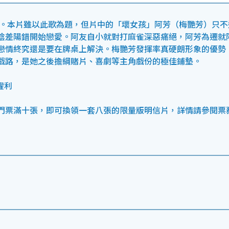
時。本片雖以此歌為題，但片中的「壞女孩」阿芳（梅艷芳）只不
陰差陽錯開始戀愛。阿友自小就對打麻雀深惡痛絕，阿芳為遷就
戀情終究還是要在牌桌上解決。梅艷芳發揮率真硬朗形象的優勢
戲路，是她之後擔綱賭片、喜劇等主角戲份的極佳鋪墊。
權利
門票滿十張，即可換領一套八張的限量版明信片，詳情請參閱票