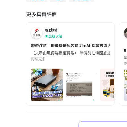
更多真實評價
風傳媒
旅遊攻略
旅遊注意｜搭飛機帶尿袋標明mAh都會被沒收😱出發前
（文章由風傳媒授權轉載） 準備前往韓國旅遊的民眾，
夏
閱讀更多