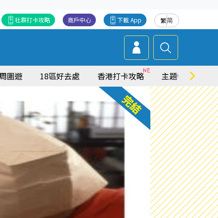
社群打卡攻略
商戶中心
下載 App
繁
简
周圍遊
18區好去處
香港打卡攻略
主題特集