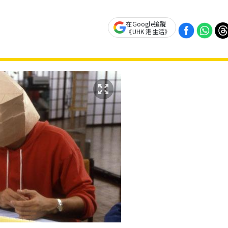
在Google追蹤
《UHK 港生活》