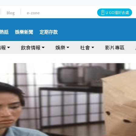
Blog
e-zone
U GO搵好去處
熱話
娛樂新聞
定期存款
情報
飲食情報
娛樂
社會
影片專區