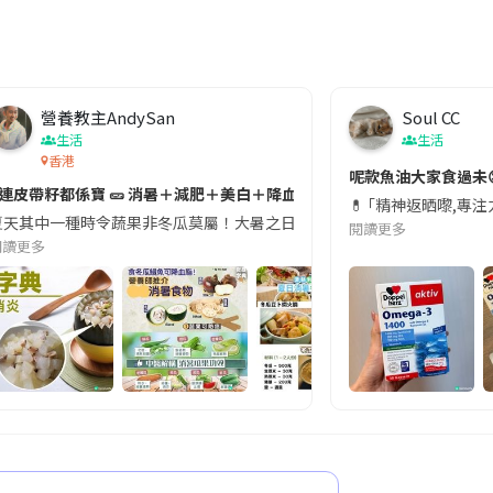
營養教主AndySan
Soul CC
生活
生活
香港
切記檢查「1標示」🚨
呢款魚油大家食過未
#連皮帶籽都係寶 🥒 消暑＋減肥＋美白＋降血脂
近期要特別留意隨身行李中的行動電源。一名旅客日前在機場安檢時，明明攜
💊 ｢精神返晒嚟,專
天其中一種時令蔬果非冬瓜莫屬！大暑之日，點都要飲碗冬瓜湯消暑解渴！除了解暑，冬瓜仲有
閱讀更多
閱讀更多