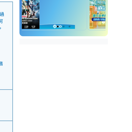
過
阿
，
務