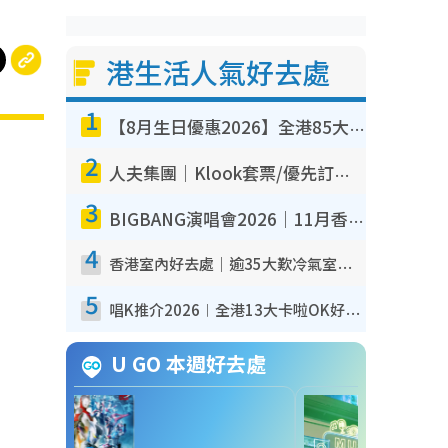
港生活人氣好去處
1
【8月生日優惠2026】全港85大食買玩著數攻略 自助餐/火鍋放題同行免費＋誠品/DONKI送現金券
2
人夫集團｜Klook套票/優先訂票/公開發售搶飛攻略！附票價.購票連結.場地座位表
3
BIGBANG演唱會2026｜11月香港啟德開3場！實名制VIP申請、優先購票攻略
4
香港室內好去處｜逾35大歎冷氣室內好去處推介 室內活動免費避雨無懼落雨
5
唱K推介2026︱全港13大卡啦OK好去處！最平$36起 日文K都有！(附地址+收費詳情)
U GO 本週好去處