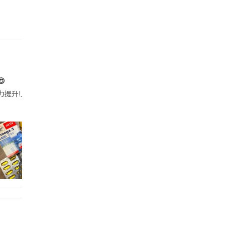

帶的行動電源機身已標示「10000mAh」，卻仍被要求當場丟棄，讓他
注力提升!｣ 長時間對住電腦､剪片寫稿,成日覺得眼睛乾澀､腦袋好似｢斷線｣｡試咗
好多鮮為人知嘅好處：減肥、消水腫、降血脂、美白養顏👇 冬瓜5大功效✨ 1️⃣ 利尿