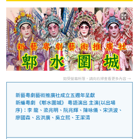
新藝粵劇藝術推廣社成立五週年呈獻
新編粵劇 《郫水圍城》 粵語演出 主演(以出場
序)：李 龍、梁兆明、阮兆輝、陳咏儀、宋洪波、
廖國森、呂洪廣、吳立熙、王潔清