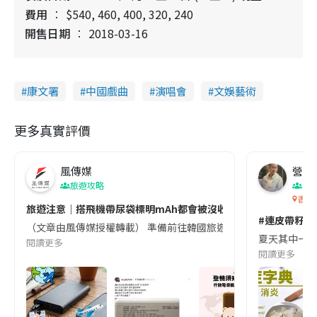
費用
$540, 460, 400, 320, 240
開售日期
2018-03-16
康文署
中國戲曲
演唱會
文娛藝術
更多真實評價
風傳媒
營養教
旅遊攻略
生
香港
旅遊注意｜搭飛機帶尿袋標明mAh都會被沒收😱出發前切記檢查「1
#連皮帶籽都
（文章由風傳媒授權轉載） 準備前往韓國旅遊的民眾，近期要特別留
夏天其中一種時
閱讀更多
閱讀更多