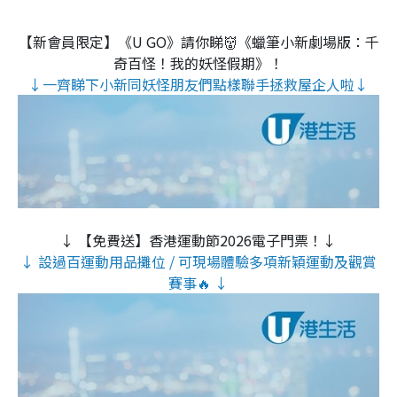
【新會員限定】《U GO》請你睇👹《蠟筆小新劇場版：千
奇百怪！我的妖怪假期》！
↓一齊睇下小新同妖怪朋友們點樣聯手拯救屋企人啦↓
↓ 【免費送】香港運動節2026電子門票！↓
↓ 設過百運動用品攤位 / 可現場體驗多項新穎運動及觀賞
賽事🔥 ↓