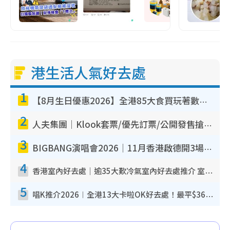
港生活人氣好去處
1
【8月生日優惠2026】全港85大食買玩著數攻略 自助餐/火鍋放題同行免費＋誠品/DONKI送現金券
2
人夫集團｜Klook套票/優先訂票/公開發售搶飛攻略！附票價.購票連結.場地座位表
3
BIGBANG演唱會2026｜11月香港啟德開3場！實名制VIP申請、優先購票攻略
4
香港室內好去處｜逾35大歎冷氣室內好去處推介 室內活動免費避雨無懼落雨
5
唱K推介2026︱全港13大卡啦OK好去處！最平$36起 日文K都有！(附地址+收費詳情)