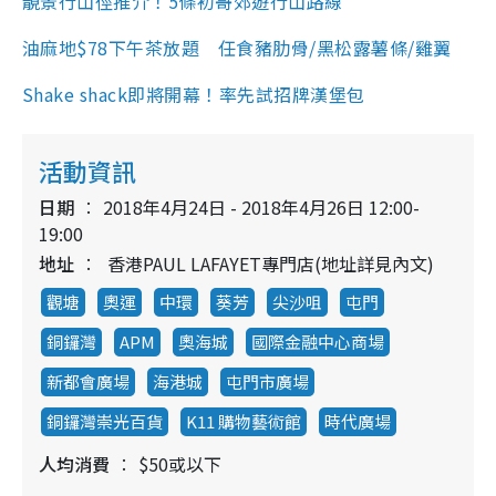
靚景行山徑推介！5條初哥郊遊行山路線
油麻地$78下午茶放題 任食豬肋骨/黑松露薯條/雞翼
Shake shack即將開幕！率先試招牌漢堡包
活動資訊
日期
2018年4月24日 - 2018年4月26日 12:00-
19:00
地址
香港PAUL LAFAYET專門店(地址詳見內文)
觀塘
奧運
中環
葵芳
尖沙咀
屯門
銅鑼灣
APM
奧海城
國際金融中心商場
新都會廣場
海港城
屯門市廣場
銅鑼灣崇光百貨
K11 購物藝術館
時代廣場
人均消費
$50或以下