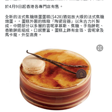
於4月9日起香港各專門店有售。
全新的法式焦糖燉蛋蛋糕($428)猶如放大版的法式焦糖
燉蛋，。蛋糕外圍的精緻「陶瓷容器」以朱古力片製
成，中間部分以多層的雲呢拿慕斯、焦糖、手指餅乾、
香脆餅底組成，口感豐富。蛋糕上飾有金箔、雲呢拿及
馬卡龍，外型高貴。