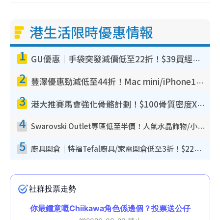
港生活限時優惠情報
1
GU優惠｜手袋突發減價低至22折！$39買經典波士頓包/餃子袋！飾物同步減價$29起！
2
豐澤優惠勁減低至44折！Mac mini/iPhone17Pro大減價！廚房家電$220起
3
港大推賽馬會強化骨骼計劃！$100骨質密度X光檢查 完成免費運動訓練送超市禮券！附參加資格
4
Swarovski Outlet專區低至半價！人氣水晶飾物/小擺設$138起！迪士尼款/水晶高跟鞋都有平
5
廚具開倉｜特福Tefal廚具/家電開倉低至3折！$220起買平底鍋/炒鑊/湯煲！電飯煲/吸塵機/燙斗$418起