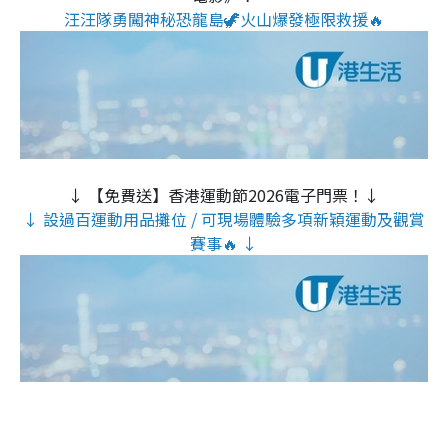
汪汪隊勇闖神秘恐龍島🦖火山爆發極限救援🔥
↓ 【免費送】香港運動節2026電子門票！↓
↓ 設過百運動用品攤位 / 可現場體驗多項新穎運動及觀賞
賽事🔥 ↓