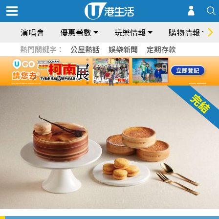
演唱會
優惠著數
玩樂情報
購物情報
熱門關鍵字：
公屋熱話
娛樂新聞
定期存款