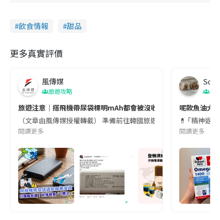
飲食情報
甜品
更多真實評價
風傳媒
Soul
旅遊攻略
生
旅遊注意｜搭飛機帶尿袋標明mAh都會被沒收😱出發前切記檢查「1
呢款魚油大家
（文章由風傳媒授權轉載） 準備前往韓國旅遊的民眾，近期要特別留
💊 ｢精神返
閱讀更多
閱讀更多