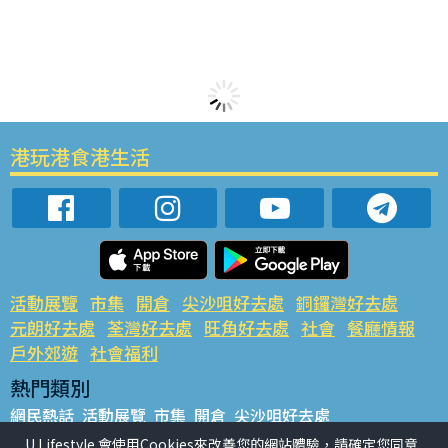
港玩港食港生活
活動展覽
市集
開倉
尖沙咀好去處
銅鑼灣好去處
元朗好去處
荃灣好去處
旺角好去處
社會
餐廳情報
戶外郊遊
社會福利
熱門類別
網民熱話
活動展覽
市集
開倉
尖沙咀好去處
銅鑼灣好去處
元朗好去處
荃灣好去處
旺角好去處
社會
U Lifestyle 會使用Cookies來改善您的網站體驗，請確定您同意