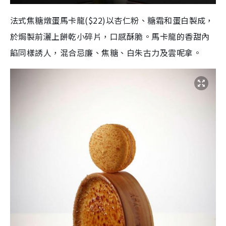
法式焦糖燉蛋馬卡龍($22)以杏仁粉、糖霜和蛋白製成，
於焗製前灑上餅乾小碎片，口感酥脆。馬卡龍的香甜內
餡同樣誘人，混合忌廉、焦糖、白朱古力及雲呢拿。