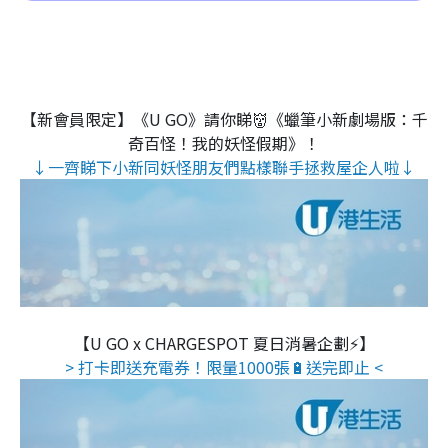
【新會員限定】《U GO》請你睇👹《蠟筆小新劇場版：千
奇百怪！我的妖怪假期》！
↓一齊睇下小新同妖怪朋友們點樣聯手拯救屋企人啦↓
【U GO x CHARGESPOT 夏日消暑企劃⚡】
> 打卡即送充電券！限量1000張🔋送完即止 <