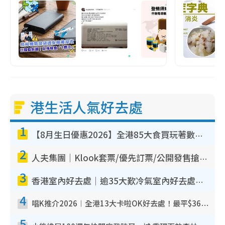
港生活人氣好去處
1
【8月生日優惠2026】全港85大食買玩著數攻略 自助餐/火鍋放題同行免費＋誠品/DONKI送現金券
2
人夫集團｜Klook套票/優先訂票/公開發售搶飛攻略！附票價.購票連結.場地座位表
3
香港室內好去處｜逾35大歎冷氣室內好去處推介 室內活動免費避雨無懼落雨
4
唱K推介2026︱全港13大卡啦OK好去處！最平$36起 日文K都有！(附地址+收費詳情)
5