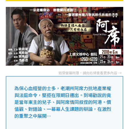
為保心血經營的士多，老潮州阿席力抗地產業權
與法庭命令，堅拒在限期日遷出。到場勸說的竟
是當年東主的兒子、與阿席情同叔侄的阿港。價
值觀、對錯論、一幕幕人生課題的辯論，在激烈
的重聚之中展開…