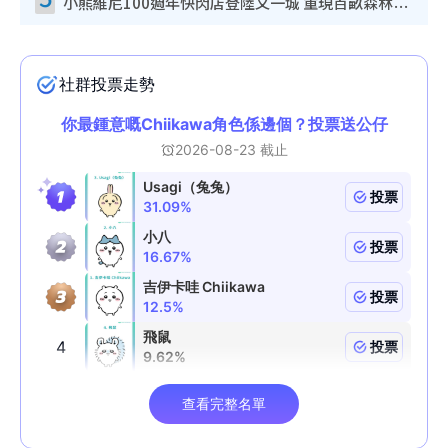
小熊維尼100週年快閃店登陸又一城 重現百畝森林經典場景／獨家限定盲盒登場／專屬DIY香水