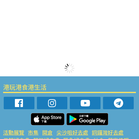
港玩港食港生活
活動展覽
市集
開倉
尖沙咀好去處
銅鑼灣好去處