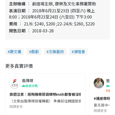
主辦機構
劇道場主辦‚ 康樂及文化事務署贊助
表演日期
2018年6月21至23日 (四至六) 晚上
8:00；2018年6月23至24日 (六至日) 下午3:00
費用
21/6: $240, $200 ;22-24/6: $260, $220
開售日期
2018-03-28
康文署
戲劇
文娛藝術
演唱會
更多真實評價
風傳媒
營養教
旅遊攻略
生
香港
旅遊注意｜搭飛機帶尿袋標明mAh都會被沒收😱出發前切記檢查「1
#連皮帶籽都
（文章由風傳媒授權轉載） 準備前往韓國旅遊的民眾，近期要特別留
夏天其中一種時
閱讀更多
閱讀更多