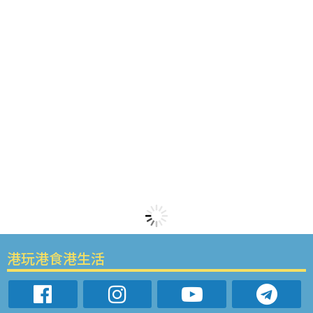
港玩港食港生活