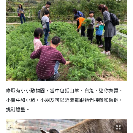
綠區有小小動物園，當中包括山羊、白兔、迷你葵鼠、
小黃牛和小豬，小朋友可以近距離跟牠們接觸和餵飼，
挑戰膽量。