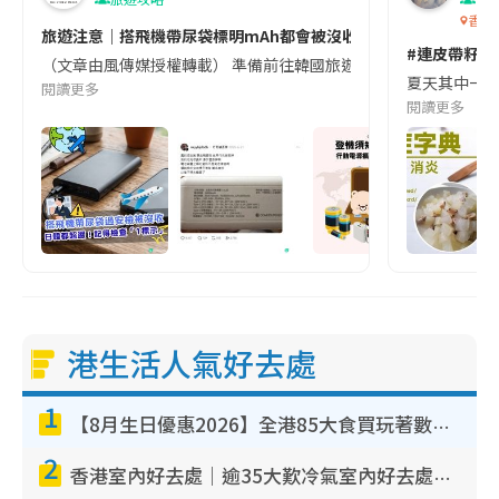
香港
旅遊注意｜搭飛機帶尿袋標明mAh都會被沒收😱出發前切記檢查「1
#連皮帶籽都
（文章由風傳媒授權轉載） 準備前往韓國旅遊的民眾，近期要特別留
夏天其中一種時
閱讀更多
閱讀更多
港生活人氣好去處
1
【8月生日優惠2026】全港85大食買玩著數攻略 自助餐/火鍋放題同行免費＋誠品/DONKI送現金券
2
香港室內好去處｜逾35大歎冷氣室內好去處推介 室內活動免費避雨無懼落雨