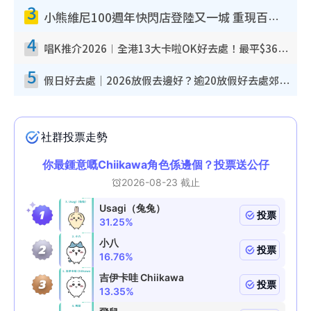
3
小熊維尼100週年快閃店登陸又一城 重現百畝森林經典場景／獨家限定盲盒登場／專屬DIY香水
4
唱K推介2026︱全港13大卡啦OK好去處！最平$36起 日文K都有！(附地址+收費詳情)
5
假日好去處｜2026放假去邊好？逾20放假好去處郊外/秘景 休閒半日或一日遊