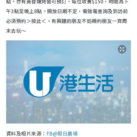
點。亦有黃昏燒烤營可預訂，每位收費$150，時間為下
午3點至晚上8點。開放日期不定，需致電查詢及到訪前
必須預約＞按此＜。有興趣的朋友不妨襯約朋友一齊周
末去玩〜
資料及相片來源：
FB@假日農場