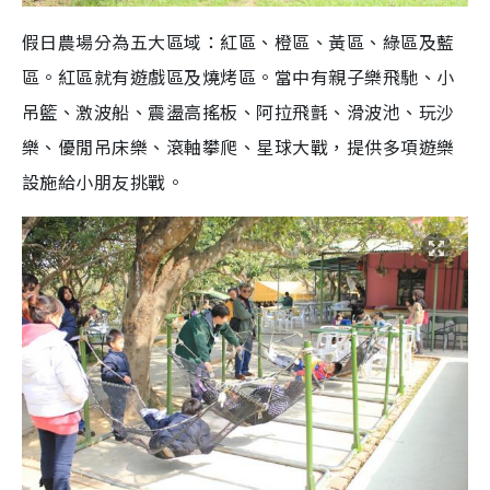
假日農場分為五大區域：紅區、橙區、黃區、綠區及藍
區。
紅區就有遊戲區及燒烤區。當中有
親子樂飛馳、小
吊籃、激波船、震盪高搖板、阿拉飛氈、滑波池、玩沙
樂、優閒吊床樂、滾軸攀爬、星球大戰，提供多項遊樂
設施給小朋友挑戰。