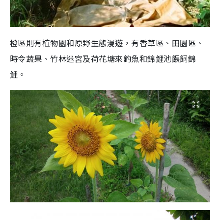
橙區則有植物園和原野生態漫遊，有香草區、田園區、
時令蔬果、竹林迷宮及荷花塘來釣魚和錦鯉池餵飼錦
鯉。