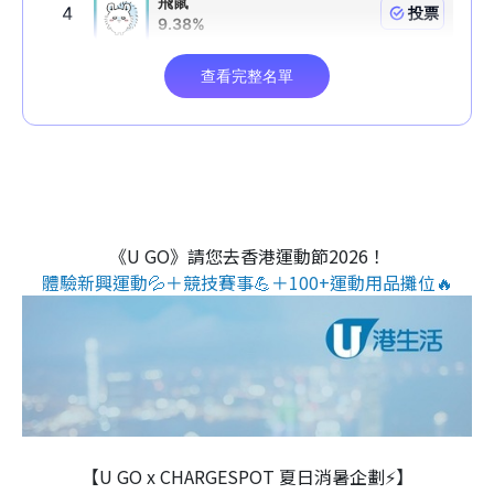
《U GO》請您去香港運動節2026！
體驗新興運動💦＋競技賽事💪＋100+運動用品攤位🔥
【U GO x CHARGESPOT 夏日消暑企劃⚡】