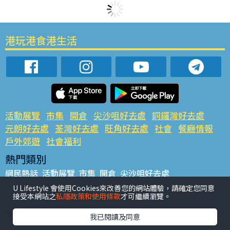
港玩港食港生活
活動展覽
市集
開倉
尖沙咀好去處
銅鑼灣好去處
元朗好去處
荃灣好去處
旺角好去處
社會
餐廳情報
戶外郊遊
社會福利
熱門類別
網民熱話
活動展覽
市集
開倉
尖沙咀好去處
銅鑼灣好去處
元朗好去處
荃灣好去處
旺角好去處
社會
U Lifestyle 會使用Cookies來改善您的網站體驗，請確定您同意
接受本網站之
私隱政策和使用條款
才可繼續瀏覽。
餐廳情報
戶外郊遊
熱門標籤
我已閱讀及同意
#UGO搵好去處
#人氣活動推介
#美食社群熱話