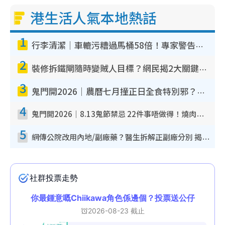
港生活人氣本地熱話
1
行李清潔｜車轆污糟過馬桶58倍！專家警告忌用酒精抹 教1招免污手除菌
2
裝修拆鐵閘隨時變賊人目標？網民揭2大關鍵用途：裝新式等於白裝？附新舊鐵閘分別
3
鬼門開2026｜農曆七月撞正日全食特別邪？專家警告切忌做一事！揭4大禁忌+2招保平安
4
鬼門開2026｜8.13鬼節禁忌 22件事唔做得！燒肉、刺身要少食？半夜勿吹口哨/打呢個電話
5
網傳公院改用內地/副廠藥？醫生拆解正副廠分別 揭4類人換藥隨時出事