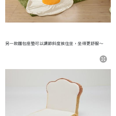
另一款麵包座墊可以調節斜度挨住坐，坐得更舒服～