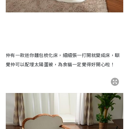
仲有一款迷你麵包梳化床，細細張一打開就變成床，瞓
覺仲可以配埋太陽蛋被，為食貓一定覺得好開心啦！