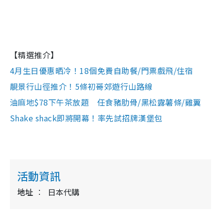
【精選推介】
4月生日優惠晒冷！18個免費自助餐/門票戲飛/住宿
靚景行山徑推介！5條初哥郊遊行山路線
油麻地$78下午茶放題 任食豬肋骨/黑松露薯條/雞翼
Shake shack即將開幕！率先試招牌漢堡包
活動資訊
地址
日本代購