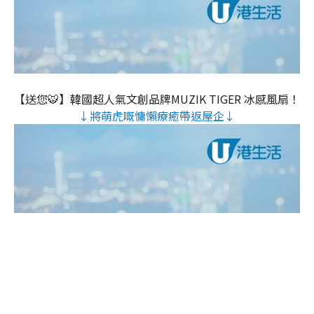
【送您🐯】韓國超人氣文創品牌MUZIK TIGER 冰感風扇！
↓將萌虎嘅慵懶療癒帶返屋企↓