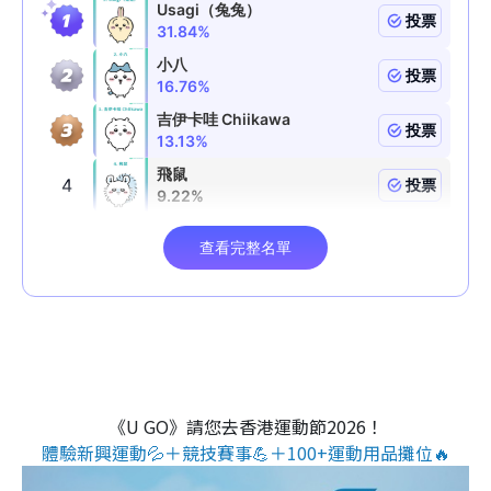
《U GO》請您去香港運動節2026！
體驗新興運動💦＋競技賽事💪＋100+運動用品攤位🔥