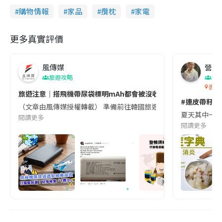
購物情報
家品
攬枕
家電
更多真實評價
風傳媒
營養教
旅遊攻略
生
香港
旅遊注意｜搭飛機帶尿袋標明mAh都會被沒收😱出發前切記檢查「1
#連皮帶籽都
（文章由風傳媒授權轉載） 準備前往韓國旅遊的民眾，近期要特別留
夏天其中一種時
閱讀更多
閱讀更多