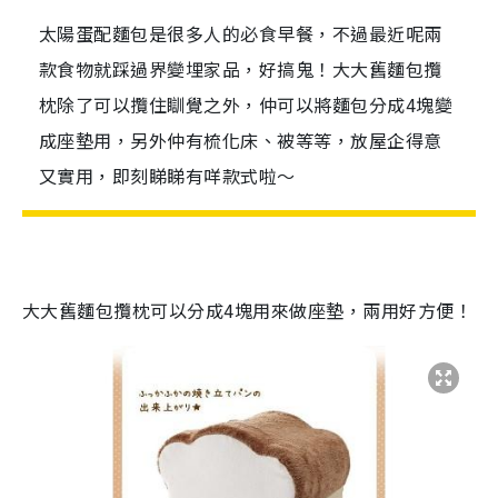
太陽蛋配麵包是很多人的必食早餐，不過最近呢兩
款食物就踩過界變埋家品，好搞鬼！大大舊麵包攬
枕除了可以攬住瞓覺之外，仲可以將麵包分成4塊變
成座墊用，另外仲有梳化床、被等等，放屋企得意
又實用，即刻睇睇有咩款式啦～
大大舊麵包攬枕可以分成4塊用來做座墊，兩用好方便！