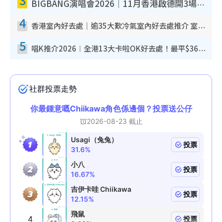
BIGBANG演唱會2026｜11月香港啟德開3場！實名制VIP申請、優先購票攻略
4
香港室內好去處｜逾35大歎冷氣室內好去處推介 室內活動免費避雨無懼落雨
5
唱K推介2026︱全港13大卡啦OK好去處！最平$36起 日文K都有！(附地址+收費詳情)