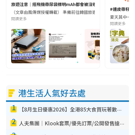
旅遊注意｜搭飛機帶尿袋標明mAh都會被沒收😱出發前切記檢查「1
#連皮帶籽都
（文章由風傳媒授權轉載） 準備前往韓國旅遊的民眾，近期要特別留
夏天其中一種時
閱讀更多
閱讀更多
港生活人氣好去處
1
【8月生日優惠2026】全港85大食買玩著數攻略 自助餐/火鍋放題同行免費＋誠品/DONKI送現金券
2
人夫集團｜Klook套票/優先訂票/公開發售搶飛攻略！附票價.購票連結.場地座位表
3