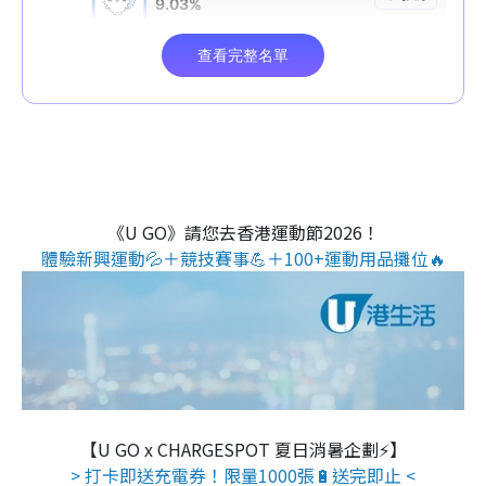
《U GO》請您去香港運動節2026！
體驗新興運動💦＋競技賽事💪＋100+運動用品攤位🔥
【U GO x CHARGESPOT 夏日消暑企劃⚡】
> 打卡即送充電券！限量1000張🔋送完即止 <