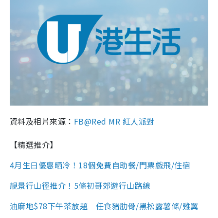
資料及相片來源：
FB@Red MR 紅人派對
【精選推介】
4月生日優惠晒冷！18個免費自助餐/門票戲飛/住宿
靚景行山徑推介！5條初哥郊遊行山路線
油麻地$78下午茶放題 任食豬肋骨/黑松露薯條/雞翼