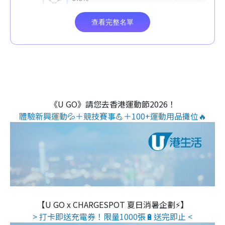
《U GO》請您去香港運動節2026！
體驗新興運動💦＋競技賽事💪＋100+運動用品攤位🔥
【U GO x CHARGESPOT 夏日消暑企劃⚡】
> 打卡即送充電券！限量1000張🔋送完即止 <