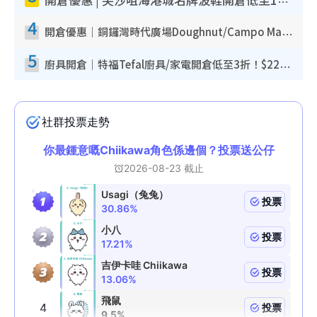
開倉優惠 | 尖沙咀海港城名牌波鞋開倉低至1折！On鞋$899起／Joy&Peace鞋履$98起
4
開倉優惠｜銅鑼灣時代廣場Doughnut/Campo Marzio開倉低至1折！背囊、書包、手袋劈價$200起
5
廚具開倉｜特福Tefal廚具/家電開倉低至3折！$220起買平底鍋/炒鑊/湯煲！電飯煲/吸塵機/燙斗$418起