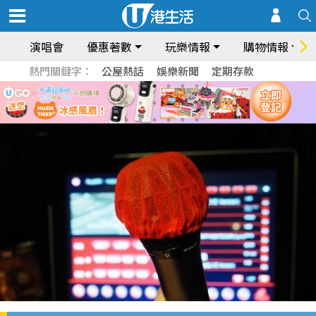
演唱會
優惠著數
玩樂情報
購物情報
熱門關鍵字：
公屋熱話
娛樂新聞
定期存款