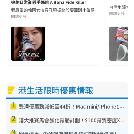
追劇日常🎬 殺手媽咪 A Bona Fide Killer
台灣地鐵宣
我最愛的韓國女演員孔曉振終於要回歸小螢幕啦!這次的劇本改編自同名
閱讀更多
閱讀更多
港生活限時優惠情報
1
豐澤優惠勁減低至44折！Mac mini/iPhone17Pro大減價！廚房家電$220起
2
港大推賽馬會強化骨骼計劃！$100骨質密度X光檢查 完成免費運動訓練送超市禮券！附參加資格
3