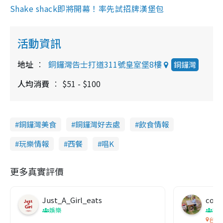
Shake shack即將開幕！率先試招牌漢堡包
活動資訊
地址
銅鑼灣告士打道311號皇室堡8樓
銅鑼灣
人均消費
$51 - $100
銅鑼灣美食
銅鑼灣好去處
飲食情報
玩樂情報
西餐
唱K
更多真實評價
Just_A_Girl_eats
co c
娛樂
吹
台灣