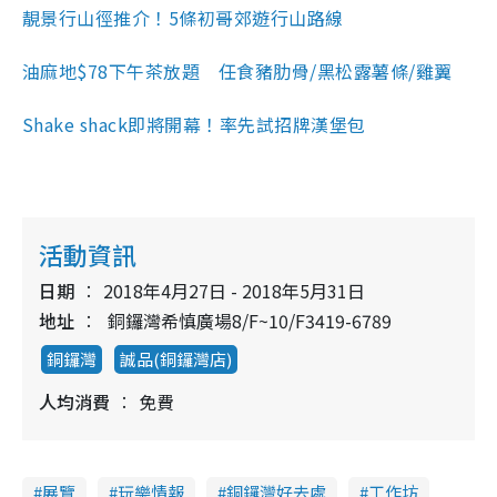
靚景行山徑推介！5條初哥郊遊行山路線
油麻地$78下午茶放題 任食豬肋骨/黑松露薯條/雞翼
Shake shack即將開幕！率先試招牌漢堡包
活動資訊
日期
2018年4月27日 - 2018年5月31日
地址
銅鑼灣希慎廣場8/F~10/F3419-6789
銅鑼灣
誠品(銅鑼灣店)
人均消費
免費
展覽
玩樂情報
銅鑼灣好去處
工作坊