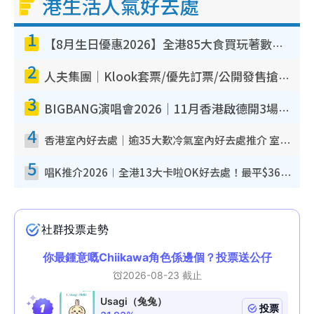
港生活人氣好去處
1
【8月生日優惠2026】全港85大食買玩著數攻略 自助餐/火鍋放題同行免費＋誠品/DONKI送現金券
2
人夫集團｜Klook套票/優先訂票/公開發售搶飛攻略！附票價.購票連結.場地座位表
3
BIGBANG演唱會2026｜11月香港啟德開3場！實名制VIP申請、優先購票攻略
4
香港室內好去處｜逾35大歎冷氣室內好去處推介 室內活動免費避雨無懼落雨
5
唱K推介2026︱全港13大卡啦OK好去處！最平$36起 日文K都有！(附地址+收費詳情)