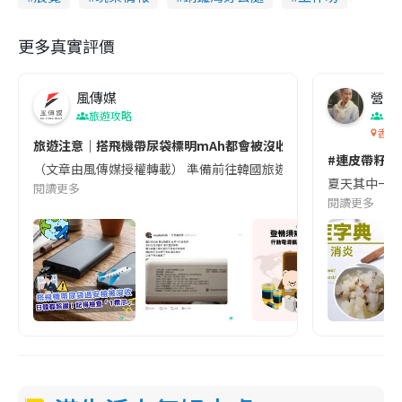
更多真實評價
風傳媒
營養教
旅遊攻略
生
香港
旅遊注意｜搭飛機帶尿袋標明mAh都會被沒收😱出發前切記檢查「1
#連皮帶籽都
（文章由風傳媒授權轉載） 準備前往韓國旅遊的民眾，近期要特別留
夏天其中一種時
閱讀更多
閱讀更多