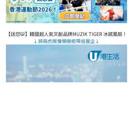
【送您🐯】韓國超人氣文創品牌MUZIK TIGER 冰感風扇！
↓將萌虎嘅慵懶療癒帶返屋企↓