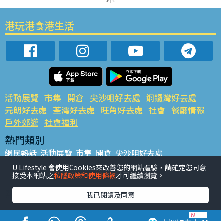
港玩港食港生活
活動展覽
市集
開倉
尖沙咀好去處
銅鑼灣好去處
元朗好去處
荃灣好去處
旺角好去處
社會
餐廳情報
戶外郊遊
社會福利
熱門類別
網民熱話
活動展覽
市集
開倉
尖沙咀好去處
銅鑼灣好去處
元朗好去處
荃灣好去處
旺角好去處
社會
U Lifestyle 會使用Cookies來改善您的網站體驗，請確定您同意
接受本網站之
私隱政策和使用條款
才可繼續瀏覽。
餐廳情報
戶外郊遊
熱門標籤
我已閱讀及同意
#UGO搵好去處
#人氣活動推介
#美食社群熱話
#親子玩樂好去處
#ULifestyle應用程式
#限時搶