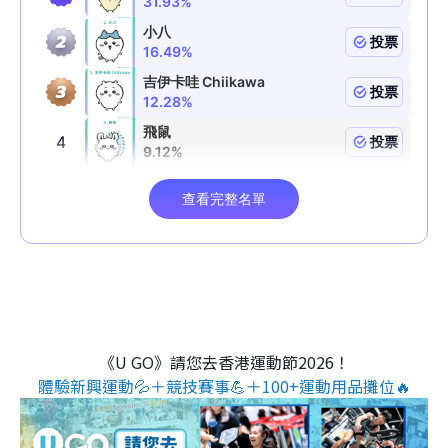
《U GO》請您去香港運動節2026！
體驗新興運動💦＋競技賽事💪＋100+運動用品攤位🔥