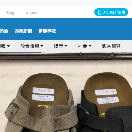
Blog
e-zone
U GO搵好去處
熱話
娛樂新聞
定期存款
情報
飲食情報
娛樂
社會
影片專區