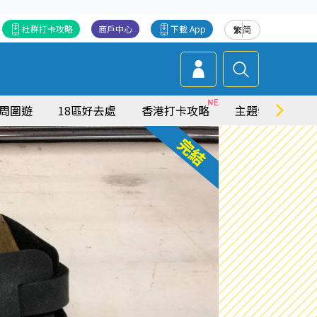
社群打卡攻略
商戶中心
下載 App
繁
简
周圍遊
18區好去處
香港打卡攻略
主題特集