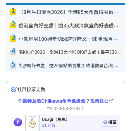
1
【8月生日優惠2026】全港85大食買玩著數攻略 自助餐/火鍋放題同行免費＋誠品/DONKI送現金券
2
香港室內好去處｜逾35大歎冷氣室內好去處推介 室內活動免費避雨無懼落雨
3
小熊維尼100週年快閃店登陸又一城 重現百畝森林經典場景／獨家限定盲盒登場／專屬DIY香水
4
唱K推介2026︱全港13大卡啦OK好去處！最平$36起 日文K都有！(附地址+收費詳情)
5
尖沙咀好去處｜逾20景點美食推介 維港觀景台/紅磚古蹟/九龍公園/室內遊樂場