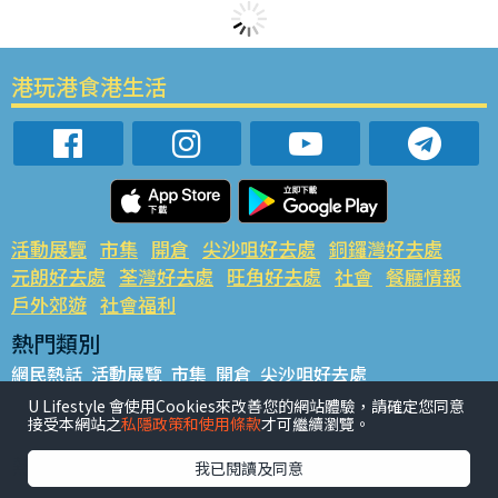
港玩港食港生活
活動展覽
市集
開倉
尖沙咀好去處
銅鑼灣好去處
元朗好去處
荃灣好去處
旺角好去處
社會
餐廳情報
戶外郊遊
社會福利
熱門類別
網民熱話
活動展覽
市集
開倉
尖沙咀好去處
銅鑼灣好去處
元朗好去處
荃灣好去處
旺角好去處
社會
U Lifestyle 會使用Cookies來改善您的網站體驗，請確定您同意
接受本網站之
私隱政策和使用條款
才可繼續瀏覽。
餐廳情報
戶外郊遊
熱門標籤
我已閱讀及同意
#UGO搵好去處
#人氣活動推介
#美食社群熱話