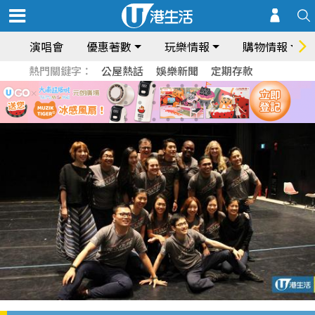
演唱會
優惠著數
玩樂情報
購物情報
熱門關鍵字：
公屋熱話
娛樂新聞
定期存款