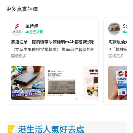
更多真實評價
風傳媒
Soul
旅遊攻略
生
旅遊注意｜搭飛機帶尿袋標明mAh都會被沒收😱出發前切記檢查「1
呢款魚油大家
（文章由風傳媒授權轉載） 準備前往韓國旅遊的民眾，近期要特別留
💊 ｢精神返
閱讀更多
閱讀更多
港生活人氣好去處