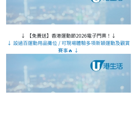
↓ 【免費送】香港運動節2026電子門票！↓
↓ 設過百運動用品攤位 / 可現場體驗多項新穎運動及觀賞
賽事🔥 ↓