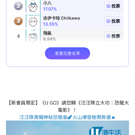
【新會員限定】《U GO》請您睇《汪汪隊立大功：恐龍大
電影》！
汪汪隊勇闖神秘恐龍島🦖火山爆發極限救援🔥