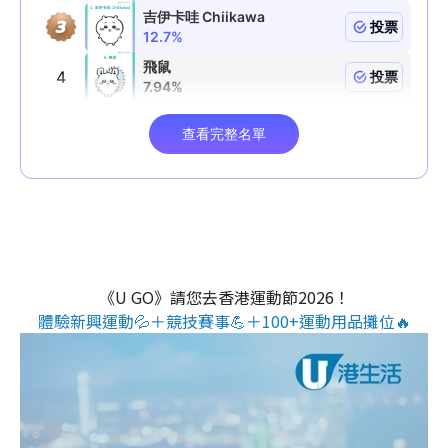
《U GO》請您去香港運動節2026！
體驗新興運動💦＋競技賽事💪＋100+運動用品攤位🔥