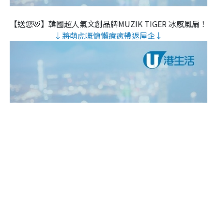
【送您🐯】韓國超人氣文創品牌MUZIK TIGER 冰感風扇！
↓將萌虎嘅慵懶療癒帶返屋企↓