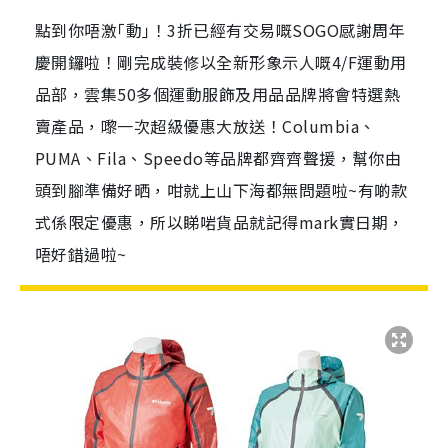
點到你唔激｢動｣！3折已經有交易嘅SOGO感謝周年
慶開鑼啦！剛完成裝修以全新形象示人嘅4/F運動用
品部，雲集50多個運動服飾及用品品牌將會特選熱
賣產品，嚟一次超級優惠大放送！Columbia、
PUMA、Fila、Speedo等品牌都齊齊聲援，幫你由
頭到腳準備好晒，咁就上山下海都無問題啦~有啲款
式係限定優惠，所以睇啱貨品就記得mark實日期，
唔好錯過啦~