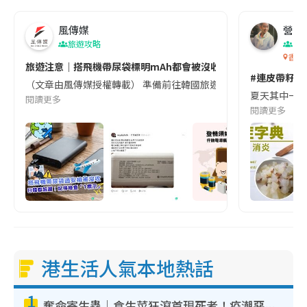
風傳媒
營養教
旅遊攻略
生
香港
旅遊注意｜搭飛機帶尿袋標明mAh都會被沒收😱出發前切記檢查「1
#連皮帶籽都
（文章由風傳媒授權轉載） 準備前往韓國旅遊的民眾，近期要特別留
夏天其中一種時
閱讀更多
閱讀更多
港生活人氣本地熱話
1