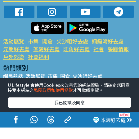
活動展覽
市集
開倉
尖沙咀好去處
銅鑼灣好去處
元朗好去處
荃灣好去處
旺角好去處
社會
餐廳情報
戶外郊遊
社會福利
熱門類別
網民熱話
活動展覽
市集
開倉
尖沙咀好去處
銅鑼灣好去處
元朗好去處
荃灣好去處
旺角好去處
社會
U Lifestyle 會使用Cookies來改善您的網站體驗，請確定您同意
接受本網站之
私隱政策和使用條款
才可繼續瀏覽。
餐廳情報
戶外郊遊
熱門標籤
我已閱讀及同意
#UGO搵好去處
#人氣活動推介
#美食社群熱話
#親子玩樂好去處
#ULifestyle應用程式
#限時搶
本週好去處
#UJetso禮物放送
#ULifestyle商戶中心
#著數
#網絡熱話
香港經濟日報版權所有©2026