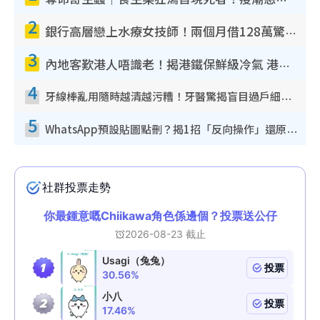
奪命寄生蟲｜食生菜狂瀉首現死者！疫潮惡化錄1.8萬宗病例 揭洗菜3大謬誤
2
銀行高層戀上水療女技師！兩個月借128萬驚覺「沉船」沉落火海 揭背後疑似邪教操控賣淫
3
內地客歎港人唔識老！揭港鐵保鮮級冷氣 港人求放過：咪投訴
4
牙線棒亂用隨時越清越污糟！牙醫驚揭盲目過戶細菌恐致蛀牙：呢種先係日常真保養
5
WhatsApp預設貼圖點刪？揭1招「反向操作」還原簡潔介面 附3步實測教學