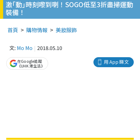
激｢動｣時刻嚟到喇！SOGO低至3折盡掃運動
裝備！
首頁
購物情報
美妝服飾
文:
Mo Mo
2018.05.10
在Google追蹤
用 App 睇文
《UHK 港生活》