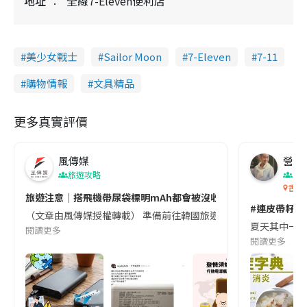
地址
全線7-Eleven便利店
美少女戰士
Sailor Moon
7-Eleven
7-11
購物情報
文具精品
更多真實評價
風傳媒
營養教
旅遊攻略
生
香港
旅遊注意｜搭飛機帶尿袋標明mAh都會被沒收😱出發前切記檢查「1
#連皮帶籽都
（文章由風傳媒授權轉載） 準備前往韓國旅遊的民眾，近期要特別留
夏天其中一種時
閱讀更多
閱讀更多