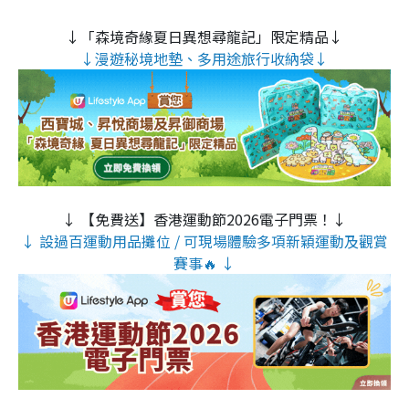
↓「森境奇緣夏日異想尋龍記」限定精品↓
↓漫遊秘境地墊、多用途旅行收納袋↓
↓ 【免費送】香港運動節2026電子門票！↓
↓ 設過百運動用品攤位 / 可現場體驗多項新穎運動及觀賞
賽事🔥 ↓