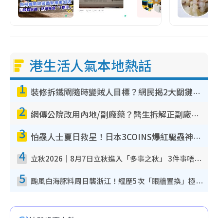
港生活人氣本地熱話
1
裝修拆鐵閘隨時變賊人目標？網民揭2大關鍵用途：裝新式等於白裝？附新舊鐵閘分別
2
網傳公院改用內地/副廠藥？醫生拆解正副廠分別 揭4類人換藥隨時出事
3
怕蟲人士夏日救星！日本3COINS爆紅驅蟲神器$45起 1招「全程免觸碰」輕鬆搞定小強
4
立秋2026｜8月7日立秋進入「多事之秋」 3件事唔做得！專家教6招開運 清枱頭／銀包納氣接好運
5
颱風白海豚料周日襲浙江！經歷5次「眼牆置換」極罕見 成登陸內地最長途颱風