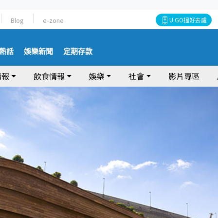
Blog
e-zone
U GO搵好去處
熱話
娛樂新聞
定期存款
情報
飲食情報
娛樂
社會
影片專區