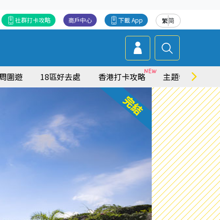
社群打卡攻略
商戶中心
下載 App
繁
简
周圍遊
18區好去處
香港打卡攻略
主題特集