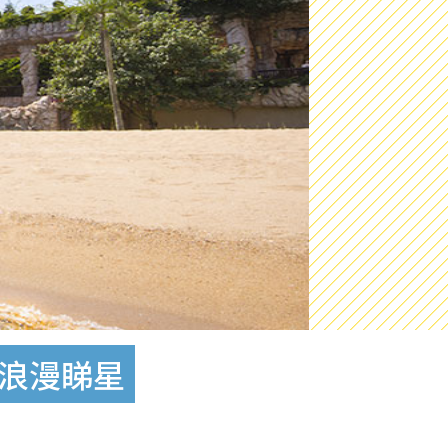
/浪漫睇星