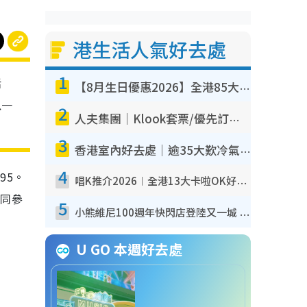
港生活人氣好去處
1
活
【8月生日優惠2026】全港85大食買玩著數攻略 自助餐/火鍋放題同行免費＋誠品/DONKI送現金券
以一
2
人夫集團｜Klook套票/優先訂票/公開發售搶飛攻略！附票價.購票連結.場地座位表
3
香港室內好去處｜逾35大歎冷氣室內好去處推介 室內活動免費避雨無懼落雨
4
95。
唱K推介2026︱全港13大卡啦OK好去處！最平$36起 日文K都有！(附地址+收費詳情)
餐同參
5
小熊維尼100週年快閃店登陸又一城 重現百畝森林經典場景／獨家限定盲盒登場／專屬DIY香水
U GO 本週好去處