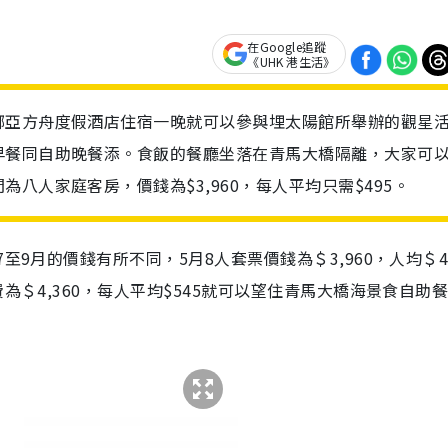
在Google追蹤
《UHK 港生活》
挪亞方舟度假酒店住宿一晚就可以參與埋太陽館所舉辦的觀星
早餐同自助晚餐添。食飯的餐廳坐落在青馬大橋隔離，大家可
八人家庭客房，價錢為$3,960，每人平均只需$495。
至9月的價錢有所不同，5月8人套票價錢為＄3,960，人均＄4
為＄4,360，每人平均$545就可以望住青馬大橋海景食自助