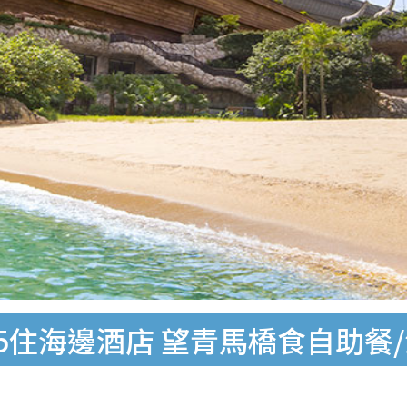
5住海邊酒店 望青馬橋食自助餐