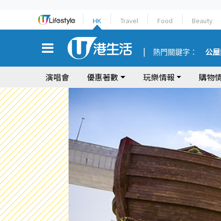
HK
Travel
Food
Beauty
熱門關鍵字：
公屋
演唱會
優惠著數
玩樂情報
購物