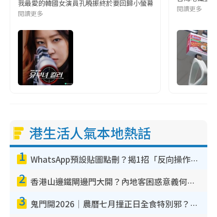
我最愛的韓國女演員孔曉振終於要回歸小螢幕啦!這次的劇本改編自同名
閱讀更多
閱讀更多
港生活人氣本地熱話
1
WhatsApp預設貼圖點刪？揭1招「反向操作」還原簡潔介面 附3步實測教學
2
香港山邊鐵閘邊門大開？內地客困惑意義何在！網民神回覆：呢種叫法理性防禦
3
鬼門開2026｜農曆七月撞正日全食特別邪？專家警告切忌做一事！揭4大禁忌+2招保平安