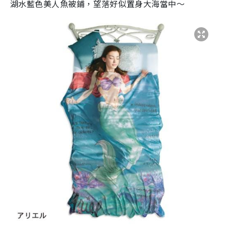
湖水藍色美人魚被鋪，望落好似置身大海當中～