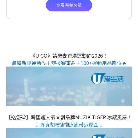
《U GO》請您去香港運動節2026！
體驗新興運動💦＋競技賽事💪＋100+運動用品攤位🔥
【送您🐯】韓國超人氣文創品牌MUZIK TIGER 冰感風扇！
↓將萌虎嘅慵懶療癒帶返屋企↓