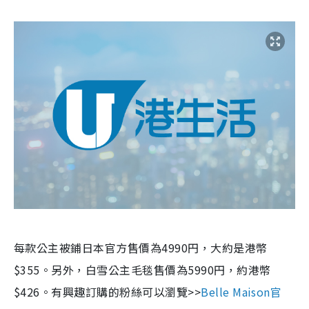
每款公主被鋪日本官方售價為
4990
円，大約是港幣
$355。另外，白雪公主毛毯售價為
5990
円，約港幣
$426。有興趣訂購的粉絲可以瀏覽
>>
Belle Maison
官