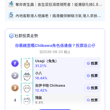
4
奪命寄生蟲｜食生菜狂瀉首現死者！疫潮惡化錄1.8萬宗病例 揭洗菜3大謬誤
5
內地客歎港人唔識老！揭港鐵保鮮級冷氣 港人求放過：咪投訴