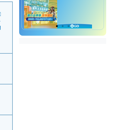
任
、
開