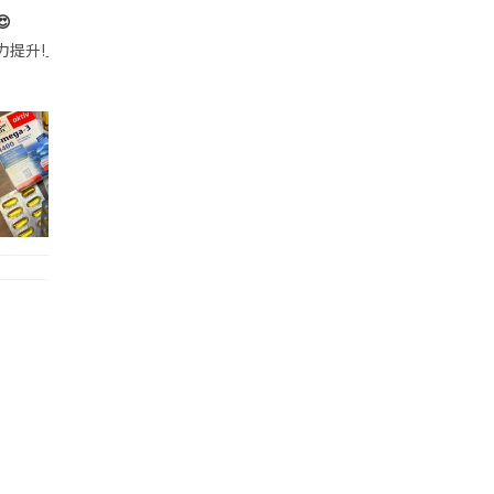

帶的行動電源機身已標示「10000mAh」，卻仍被要求當場丟棄，讓他
注力提升!｣ 長時間對住電腦､剪片寫稿,成日覺得眼睛乾澀､腦袋好似｢斷線｣｡試咗
好多鮮為人知嘅好處：減肥、消水腫、降血脂、美白養顏👇 冬瓜5大功效✨ 1️⃣ 利尿