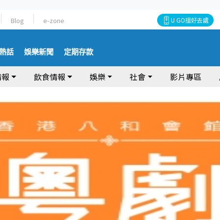
Blog
e-zone
U GO搵好去處
熱話
娛樂新聞
定期存款
情報
飲食情報
娛樂
社會
影片專區