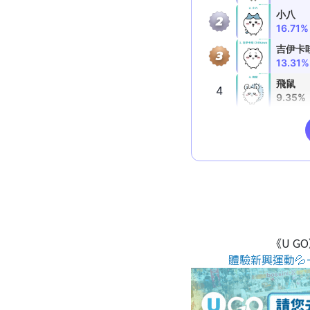
《U G
體驗新興運動💦