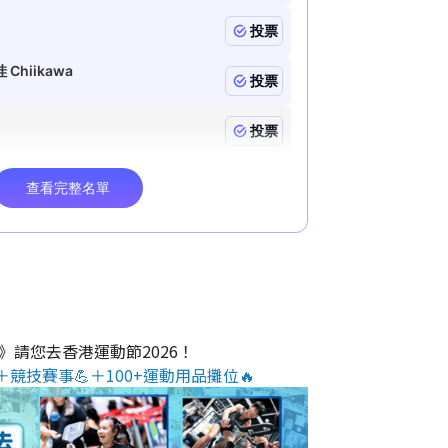
O》請您去香港運動節2026！
＋競技賽事💪＋100+運動用品攤位🔥