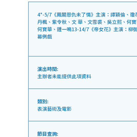
4*-5/7《鳳閣恩仇未了情》主演：譚穎倫、瓊
丹楓、紫令秋、文 華、文雪裘、吳立熙、何寶華
何寶華、鍾一鳴13-14/7《帝女花》主演：
幕例戲
演出時間:
主辦者未能提供此項資料
類別:
表演藝術及電影
節目查詢: