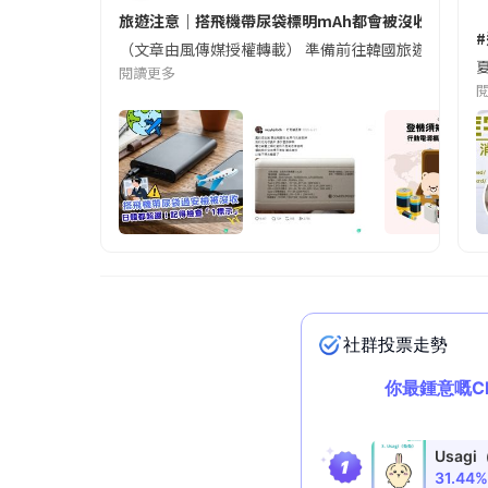
旅遊注意｜搭飛機帶尿袋標明mAh都會被沒收😱出發前
（文章由風傳媒授權轉載） 準備前往韓國旅遊的民眾，
夏
閱讀更多