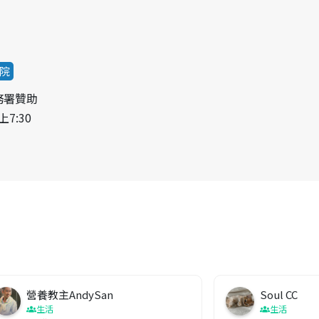
院
務署贊助
上7:30
營養教主AndySan
Soul CC
生活
生活