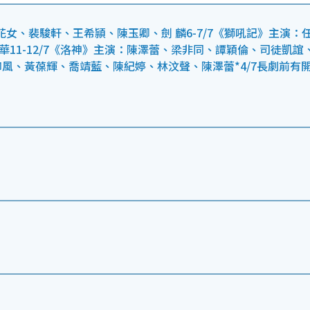
花女、裴駿軒、王希頴、陳玉卿、劍 麟6-7/7《獅吼記》主演：
11-12/7《洛神》主演：陳澤蕾、梁非同、譚穎倫、司徒凱誼
柳御風、黃葆輝、喬靖藍、陳紀婷、林汶聲、陳澤蕾*4/7長劇前有