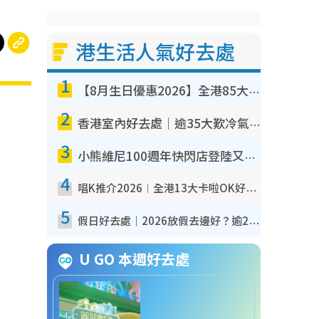
港生活人氣好去處
1
【8月生日優惠2026】全港85大食買玩著數攻略 自助餐/火鍋放題同行免費＋誠品/DONKI送現金券
2
香港室內好去處｜逾35大歎冷氣室內好去處推介 室內活動免費避雨無懼落雨
3
小熊維尼100週年快閃店登陸又一城 重現百畝森林經典場景／獨家限定盲盒登場／專屬DIY香水
4
唱K推介2026︱全港13大卡啦OK好去處！最平$36起 日文K都有！(附地址+收費詳情)
5
假日好去處｜2026放假去邊好？逾20放假好去處郊外/秘景 休閒半日或一日遊
U GO 本週好去處