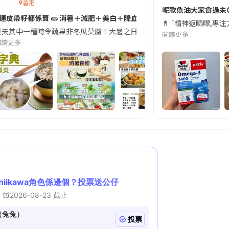
香港
切記檢查「1標示」🚨
呢款魚油大家食過未
#連皮帶籽都係寶 🥒 消暑＋減肥＋美白＋降血脂
近期要特別留意隨身行李中的行動電源。一名旅客日前在機場安檢時，明明攜
💊 ｢精神返晒嚟,專
天其中一種時令蔬果非冬瓜莫屬！大暑之日，點都要飲碗冬瓜湯消暑解渴！除了解暑，冬瓜仲有
閱讀更多
閱讀更多