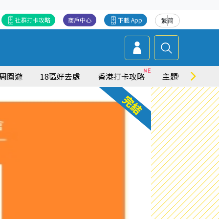
社群打卡攻略
商戶中心
下載 App
繁
简
周圍遊
18區好去處
香港打卡攻略
主題特集