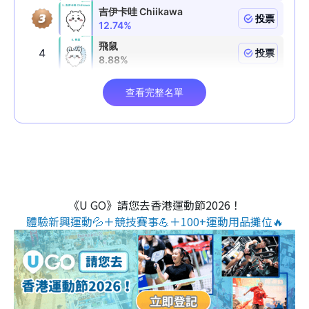
《U GO》請您去香港運動節2026！
體驗新興運動💦＋競技賽事💪＋100+運動用品攤位🔥