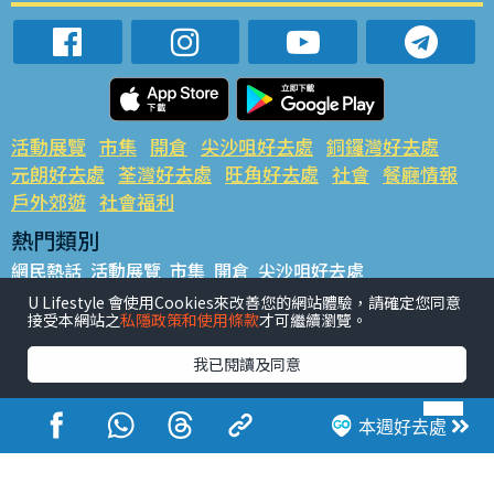
活動展覽
市集
開倉
尖沙咀好去處
銅鑼灣好去處
元朗好去處
荃灣好去處
旺角好去處
社會
餐廳情報
戶外郊遊
社會福利
熱門類別
網民熱話
活動展覽
市集
開倉
尖沙咀好去處
銅鑼灣好去處
元朗好去處
荃灣好去處
旺角好去處
社會
U Lifestyle 會使用Cookies來改善您的網站體驗，請確定您同意
接受本網站之
私隱政策和使用條款
才可繼續瀏覽。
餐廳情報
戶外郊遊
熱門標籤
我已閱讀及同意
#UGO搵好去處
#人氣活動推介
#美食社群熱話
#親子玩樂好去處
#ULifestyle應用程式
#限時搶
本週好去處
#UJetso禮物放送
#ULifestyle商戶中心
#著數
#網絡熱話
香港經濟日報版權所有©2026