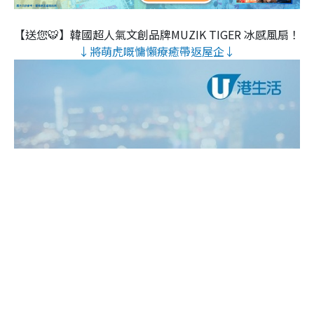
【送您🐯】韓國超人氣文創品牌MUZIK TIGER 冰感風扇！
↓將萌虎嘅慵懶療癒帶返屋企↓