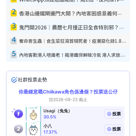
WhatsApp預設貼圖點刪？揭1招「反向操作」還原簡潔介面 附3步實測教學
2
香港山邊鐵閘邊門大開？內地客困惑意義何在！網民神回覆：呢種叫法理性防禦
3
鬼門開2026｜農曆七月撞正日全食特別邪？專家警告切忌做一事！揭4大禁忌+2招保平安
4
奪命寄生蟲｜食生菜狂瀉首現死者！疫潮惡化錄1.8萬宗病例 揭洗菜3大謬誤
5
內地客歎港人唔識老！揭港鐵保鮮級冷氣 港人求放過：咪投訴