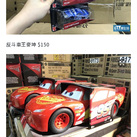
反斗車王麥坤 $150