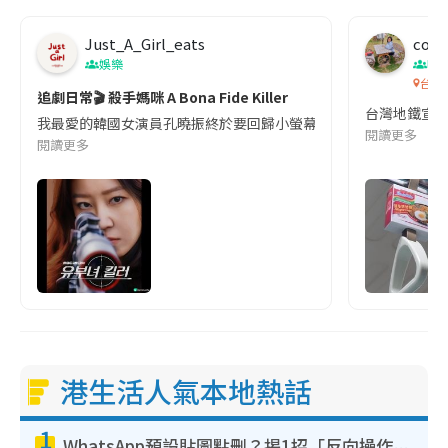
Just_A_Girl_eats
co c
娛樂
吹
台灣
追劇日常🎬 殺手媽咪 A Bona Fide Killer
台灣地鐵宣
我最愛的韓國女演員孔曉振終於要回歸小螢幕啦!這次的劇本改編自同名
閱讀更多
閱讀更多
港生活人氣本地熱話
1