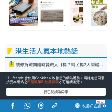
港生活人氣本地熱話
1
裝修拆鐵閘隨時變賊人目標？網民揭2大關鍵用途：裝新式等於白裝？附新舊鐵閘分別
2
網傳公院改用內地/副廠藥？醫生拆解正副廠分別 揭4類人換藥隨時出事
U Lifestyle 會使用Cookies來改善您的網站體驗，請確定您同意
接受本網站之
私隱政策和使用條款
才可繼續瀏覽。
3
怕蟲人士夏日救星！日本3COINS爆紅驅蟲神器$45起 1招「全程免觸碰」輕鬆搞定小強
我已閱讀及同意
4
立秋2026｜8月7日立秋進入「多事之秋」 3件事唔做得！專家教6招開運 清枱頭／銀包納氣接好運
本週好去處
5
颱風白海豚料周日襲浙江！經歷5次「眼牆置換」極罕見 成登陸內地最長途颱風