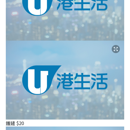
鑊鏟 $20