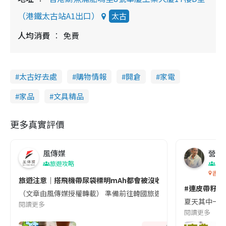
（港鐵太古站A1出口）
太古
人均消費
免費
太古好去處
購物情報
開倉
家電
家品
文具精品
更多真實評價
風傳媒
營養教
旅遊攻略
生
香港
旅遊注意｜搭飛機帶尿袋標明mAh都會被沒收😱出發前切記檢查「1
#連皮帶籽都
（文章由風傳媒授權轉載） 準備前往韓國旅遊的民眾，近期要特別留
夏天其中一種時
閱讀更多
閱讀更多