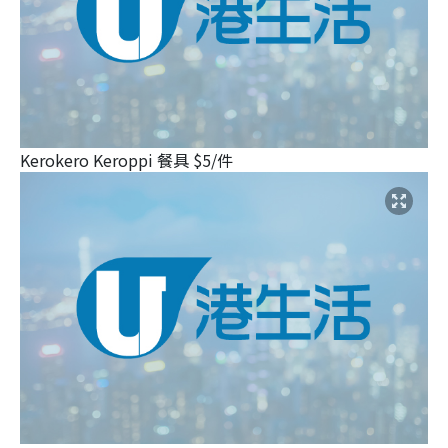
Kerokero Keroppi 餐具 $5/件