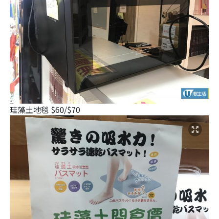
珪藻土地毯 $60/$70