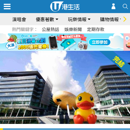
演唱會
優惠著數
玩樂情報
購物情報
熱門關鍵字：
公屋熱話
娛樂新聞
定期存款