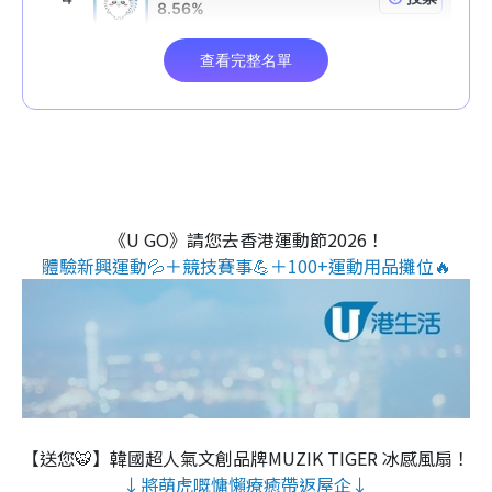
《U GO》請您去香港運動節2026！
體驗新興運動💦＋競技賽事💪＋100+運動用品攤位🔥
【送您🐯】韓國超人氣文創品牌MUZIK TIGER 冰感風扇！
↓將萌虎嘅慵懶療癒帶返屋企↓