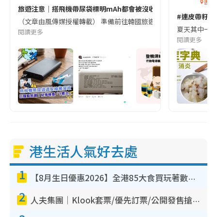
香港
旅遊注意｜搭飛機帶尿袋標明mAh都會被沒收😱出發前切記檢查「1
#連皮帶籽都
（文章由風傳媒授權轉載） 準備前往韓國旅遊的民眾，近期要特別留
夏天其中一種時
閱讀更多
閱讀更多
港生活人氣好去處
1
【8月生日優惠2026】全港85大食買玩著數攻略 自助餐/火鍋放題同行免費＋誠品/DONKI送現金券
2
人夫集團｜Klook套票/優先訂票/公開發售搶飛攻略！附票價.購票連結.場地座位表