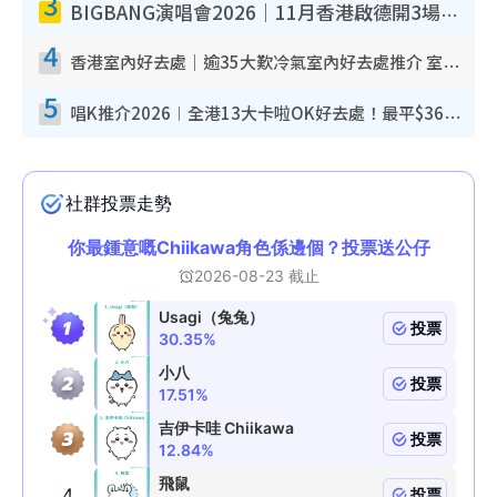
3
BIGBANG演唱會2026｜11月香港啟德開3場！實名制VIP申請、優先購票攻略
4
香港室內好去處｜逾35大歎冷氣室內好去處推介 室內活動免費避雨無懼落雨
5
唱K推介2026︱全港13大卡啦OK好去處！最平$36起 日文K都有！(附地址+收費詳情)