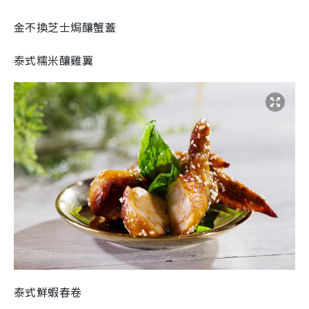
金不換芝士焗釀蟹蓋
泰式糯米釀雞翼
泰式鮮蝦春卷