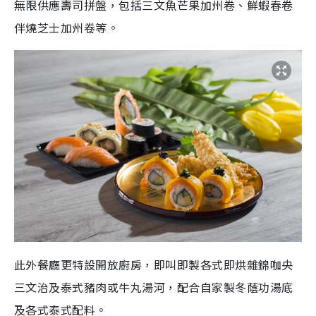
無限供應壽司拼盤，包括三文魚芒果加州卷、鮮蝦春卷
伴燒芝士加州卷等。
此外餐廳更特設開放廚房，即叫即製各式即烘雜錦咖央
三文治及泰式豬肉或牛丸湯河，配合自家製冬蔭功湯底
及各式泰式配料。