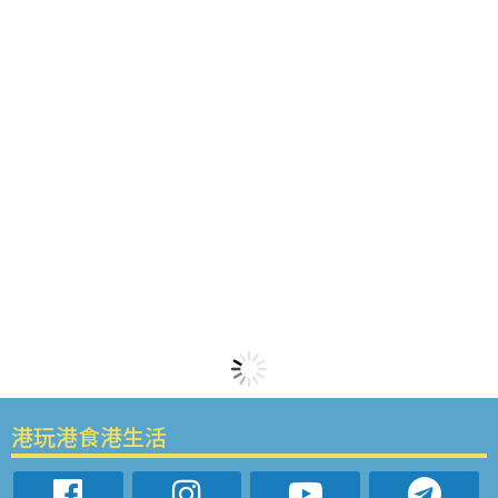
港玩港食港生活