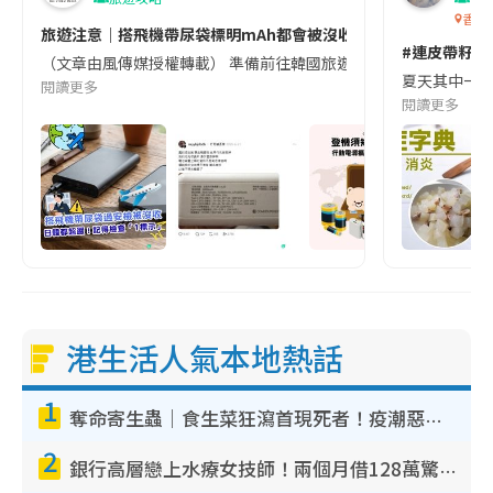
香港
旅遊注意｜搭飛機帶尿袋標明mAh都會被沒收😱出發前切記檢查「1
#連皮帶籽都
（文章由風傳媒授權轉載） 準備前往韓國旅遊的民眾，近期要特別留
夏天其中一種時
閱讀更多
閱讀更多
港生活人氣本地熱話
1
奪命寄生蟲｜食生菜狂瀉首現死者！疫潮惡化錄1.8萬宗病例 揭洗菜3大謬誤
2
銀行高層戀上水療女技師！兩個月借128萬驚覺「沉船」沉落火海 揭背後疑似邪教操控賣淫