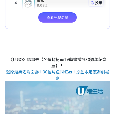
《U GO》請您去【名偵探柯南TV動畫播放30週年紀念
展】！
還原經典名場面📹＋30位角色同框📸＋原創限定感謝劇場
🍿