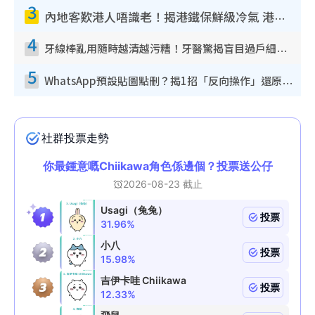
3
內地客歎港人唔識老！揭港鐵保鮮級冷氣 港人求放過：咪投訴
4
牙線棒亂用隨時越清越污糟！牙醫驚揭盲目過戶細菌恐致蛀牙：呢種先係日常真保養
5
WhatsApp預設貼圖點刪？揭1招「反向操作」還原簡潔介面 附3步實測教學