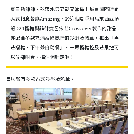
夏日熱辣辣，熱帶水果又靚又當造！城景國際時尚
泰式概念餐廳Amazing，於這個夏季用馬來西亞頂
級D24榴槤與菲律賓呂宋芒Crossover製作的甜品，
亦配合多款充滿泰國風情的冷盤及熱葷，推出「香
芒榴槤‧下午茶自助餐」。一眾榴槤控及芒果控可
以放肆咁食，捧住個肚走啦！
自助餐有多款泰式冷盤及熱葷。