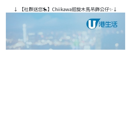
↓ 【社群送您🎠】Chiikawa迴旋木⾺吊飾公仔✨↓