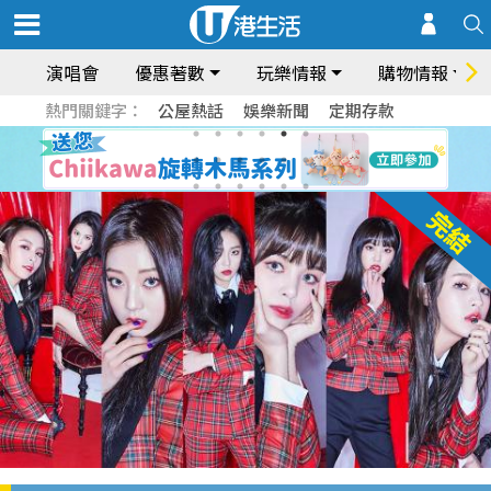
演唱會
優惠著數
玩樂情報
購物情報
熱門關鍵字：
公屋熱話
娛樂新聞
定期存款