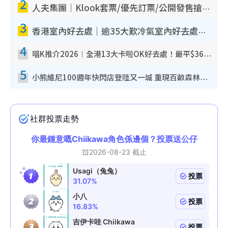
2
人夫集團｜Klook套票/優先訂票/公開發售搶飛攻略！附票價.購票連結.場地座位表
3
香港室內好去處｜逾35大歎冷氣室內好去處推介 室內活動免費避雨無懼落雨
4
唱K推介2026︱全港13大卡啦OK好去處！最平$36起 日文K都有！(附地址+收費詳情)
5
小熊維尼100週年快閃店登陸又一城 重現百畝森林經典場景／獨家限定盲盒登場／專屬DIY香水