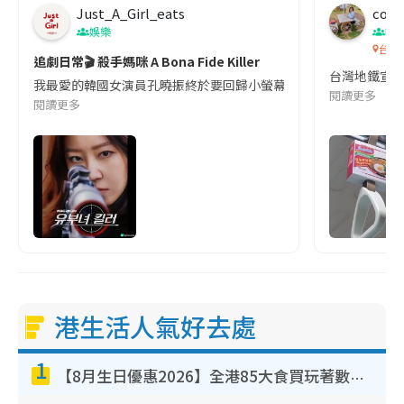
Just_A_Girl_eats
co c
娛樂
吹
台灣
追劇日常🎬 殺手媽咪 A Bona Fide Killer
台灣地鐵宣
我最愛的韓國女演員孔曉振終於要回歸小螢幕啦!這次的劇本改編自同名
閱讀更多
閱讀更多
港生活人氣好去處
1
【8月生日優惠2026】全港85大食買玩著數攻略 自助餐/火鍋放題同行免費＋誠品/DONKI送現金券