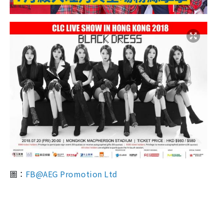
圖：
FB@AEG Promotion Ltd