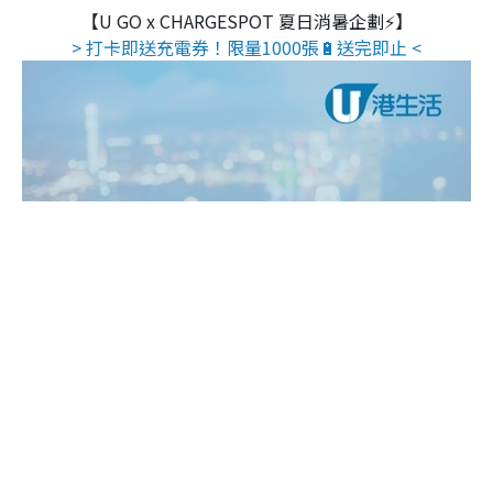
【U GO x CHARGESPOT 夏日消暑企劃⚡】
> 打卡即送充電券！限量1000張🔋送完即止 <