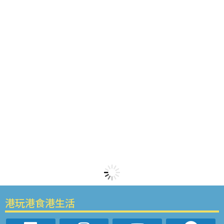
港玩港食港生活