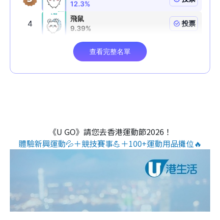
《U GO》請您去香港運動節2026！
體驗新興運動💦＋競技賽事💪＋100+運動用品攤位🔥