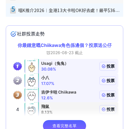
5
唱K推介2026︱全港13大卡啦OK好去處！最平$36起 日文K都有！(附地址+收費詳情)