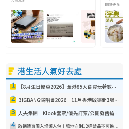
閱讀更多
港生活人氣好去處
1
【8月生日優惠2026】全港85大食買玩著數攻略 自助餐/火鍋放題同行免費＋誠品/DONKI送現金券
2
BIGBANG演唱會2026｜11月香港啟德開3場！實名制VIP申請、優先購票攻略
3
人夫集團｜Klook套票/優先訂票/公開發售搶飛攻略！附票價.購票連結.場地座位表
4
啟德體育園入場懶人包︱場地守則12違禁品不可進場准帶細水樽但全場禁樽蓋！應援牌有限制！