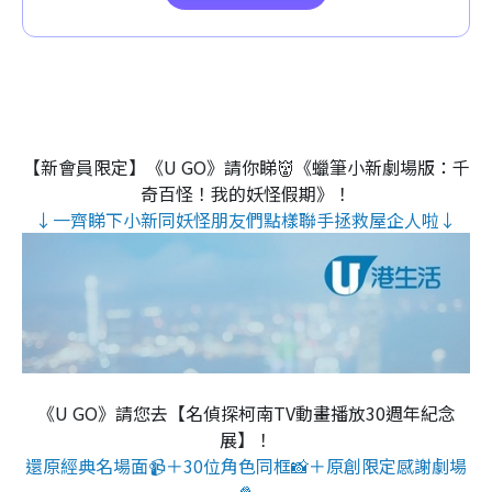
【新會員限定】《U GO》請你睇👹《蠟筆小新劇場版：千
奇百怪！我的妖怪假期》！
↓一齊睇下小新同妖怪朋友們點樣聯手拯救屋企人啦↓
《U GO》請您去【名偵探柯南TV動畫播放30週年紀念
展】！
還原經典名場面📹＋30位角色同框📸＋原創限定感謝劇場
🍿