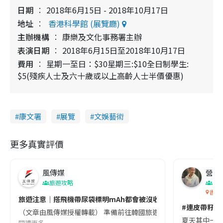
日期
2018年6月15日 - 2018年10月17日
地址
香港科學館 (展覽廳)
主辦機構
康樂及文化事務署主辦
表演日期
2018年6月15日至2018年10月17日
費用
星期一至日：$30星期三:$10全日制學生:
$5(殘疾人士及六十歲或以上高齡人士半價優惠)
康文署
展覽
文娛藝術
更多真實評價
風傳媒
營養教
旅遊攻略
生
香港
旅遊注意｜搭飛機帶尿袋標明mAh都會被沒收😱出發前切記檢查「1
#連皮帶籽都
（文章由風傳媒授權轉載） 準備前往韓國旅遊的民眾，近期要特別留
夏天其中一種時
閱讀更多