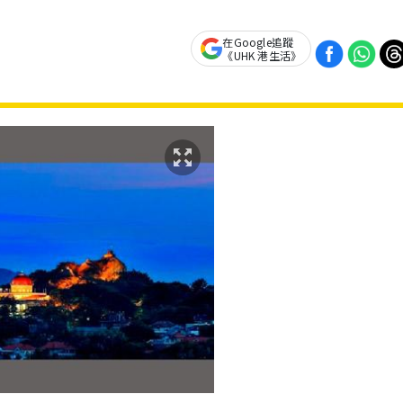
在Google追蹤
《UHK 港生活》