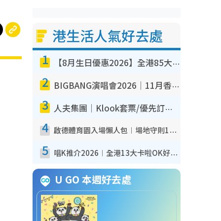
港生活人氣好去處
1
【8月生日優惠2026】全港85大食買玩著數攻略 自助餐/火鍋放題同行免費＋誠品/DONKI送現金券
2
BIGBANG演唱會2026｜11月香港啟德開3場！實名制VIP申請、優先購票攻略
3
人夫集團｜Klook套票/優先訂票/公開發售搶飛攻略！附票價.購票連結.場地座位表
4
啟德體育園入場懶人包︱場地守則12違禁品不可進場准帶細水樽但全場禁樽蓋！應援牌有限制！
5
唱K推介2026︱全港13大卡啦OK好去處！最平$36起 日文K都有！(附地址+收費詳情)
U GO 本週好去處