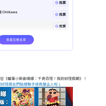
睇👹《蠟筆小新劇場版：千奇百怪！我的妖怪假期》！
同妖怪朋友們點樣聯手拯救屋企人啦↓