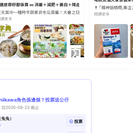
#連皮帶籽都係寶 🥒 消暑＋減肥＋美白＋降血脂
近期要特別留意隨身行李中的行動電源。一名旅客日前在機場安檢時，明明攜
💊 ｢精神返晒嚟,專
天其中一種時令蔬果非冬瓜莫屬！大暑之日，點都要飲碗冬瓜湯消暑解渴！除了解暑，冬瓜仲有
閱讀更多
閱讀更多