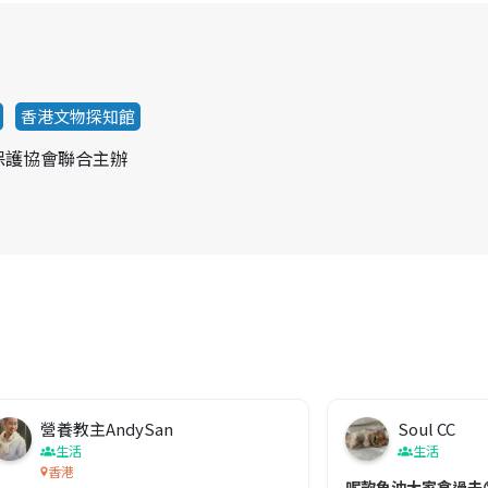
香港文物探知館
保護協會聯合主辦
營養教主AndySan
Soul CC
生活
生活
香港
切記檢查「1標示」🚨
呢款魚油大家食過未