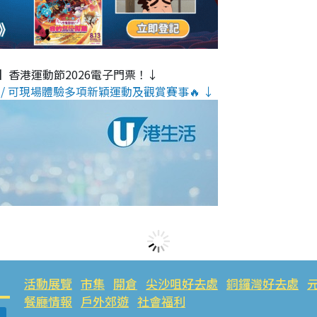
】香港運動節2026電子門票！↓
/ 可現場體驗多項新穎運動及觀賞賽事🔥 ↓
活動展覽
市集
開倉
尖沙咀好去處
銅鑼灣好去處
餐廳情報
戶外郊遊
社會福利