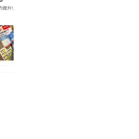
帶的行動電源機身已標示「10000mAh」，卻仍被要求當場丟棄，讓他
注力提升!｣ 長時間對住電腦､剪片寫稿,成日覺得眼睛乾澀､腦袋好似｢斷線｣｡試咗
好多鮮為人知嘅好處：減肥、消水腫、降血脂、美白養顏👇 冬瓜5大功效✨ 1️⃣ 利尿