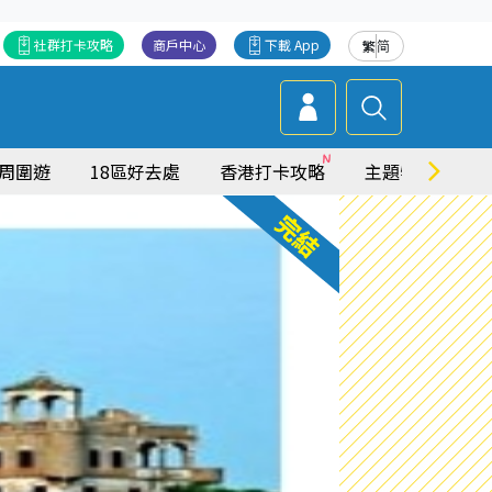
社群打卡攻略
商戶中心
下載 App
繁
简
周圍遊
18區好去處
香港打卡攻略
主題特集