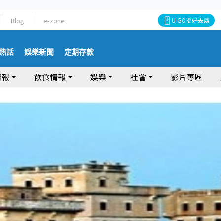
Blog
e-zone
U GO搵好去處
熱話
娛樂新聞
定期存款
情報
飲食情報
娛樂
社會
影片專區