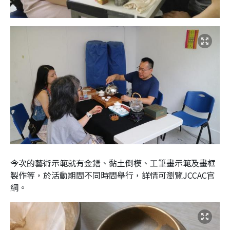
今次的藝術示範就有金鐥、黏土倒模、工筆畫示範及畫框
製作等，於活動期間不同時間舉行，詳情可瀏覽
JCCAC
官
網。