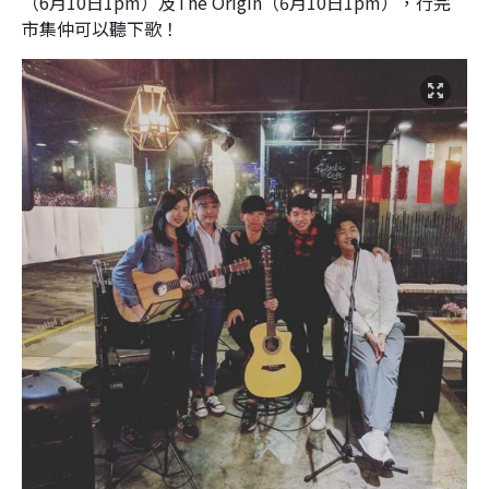
（
6
月
10
日
1pm
）及
The Origin
（
6
月
10
日
1pm
），行完
市集仲可以聽下歌！