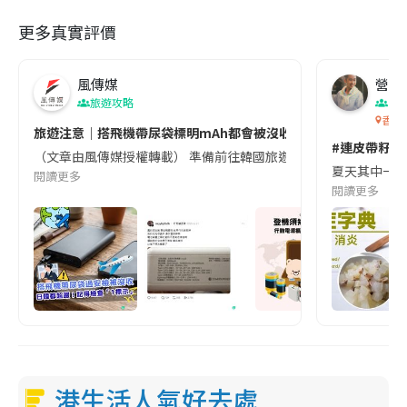
更多真實評價
風傳媒
營養教
旅遊攻略
生
香港
旅遊注意｜搭飛機帶尿袋標明mAh都會被沒收😱出發前切記檢查「1
#連皮帶籽都
（文章由風傳媒授權轉載） 準備前往韓國旅遊的民眾，近期要特別留
夏天其中一種時
閱讀更多
閱讀更多
港生活人氣好去處