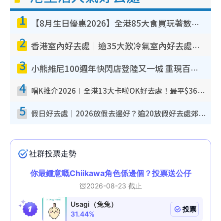
1
【8月生日優惠2026】全港85大食買玩著數攻略 自助餐/火鍋放題同行免費＋誠品/DONKI送現金券
2
香港室內好去處｜逾35大歎冷氣室內好去處推介 室內活動免費避雨無懼落雨
3
小熊維尼100週年快閃店登陸又一城 重現百畝森林經典場景／獨家限定盲盒登場／專屬DIY香水
4
唱K推介2026︱全港13大卡啦OK好去處！最平$36起 日文K都有！(附地址+收費詳情)
5
假日好去處｜2026放假去邊好？逾20放假好去處郊外/秘景 休閒半日或一日遊