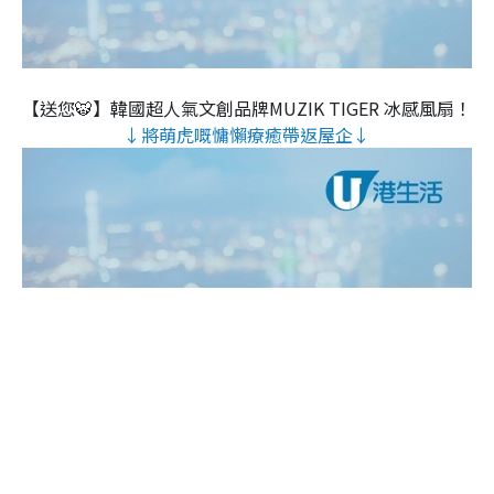
【送您🐯】韓國超人氣文創品牌MUZIK TIGER 冰感風扇！
↓將萌虎嘅慵懶療癒帶返屋企↓