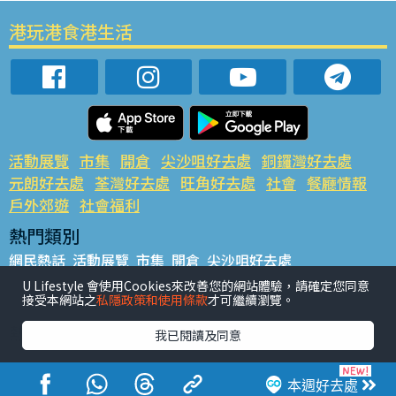
港玩港食港生活
活動展覽
市集
開倉
尖沙咀好去處
銅鑼灣好去處
元朗好去處
荃灣好去處
旺角好去處
社會
餐廳情報
戶外郊遊
社會福利
熱門類別
網民熱話
活動展覽
市集
開倉
尖沙咀好去處
銅鑼灣好去處
元朗好去處
荃灣好去處
旺角好去處
社會
U Lifestyle 會使用Cookies來改善您的網站體驗，請確定您同意
接受本網站之
私隱政策和使用條款
才可繼續瀏覽。
餐廳情報
戶外郊遊
熱門標籤
我已閱讀及同意
#UGO搵好去處
#人氣活動推介
#美食社群熱話
#親子玩樂好去處
#ULifestyle應用程式
#限時搶
本週好去處