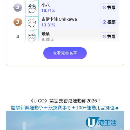
《U GO》請您去香港運動節2026！
體驗新興運動💦＋競技賽事💪＋100+運動用品攤位🔥