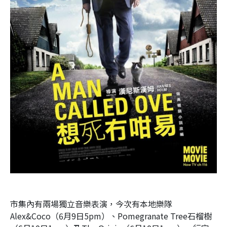
市集內有兩場獨立音樂表演，今次有本地樂隊
Alex&Coco
（
6
月
9
日
5pm
）、
Pomegranate Tree
石榴樹