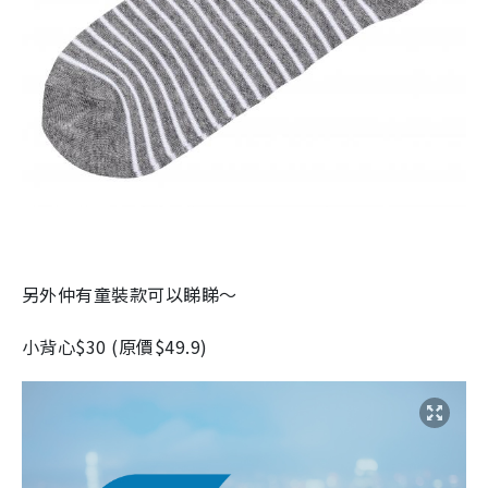
另外仲有童裝款可以睇睇～
小背心
$30 (
原價
$49.9)