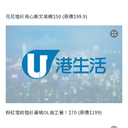
花花恤衫背心斯文易襯
$50 (
原價
$99.9)
粉紅雪紡恤衫最啱
OL
返工著！
$70 (
原價
$199)