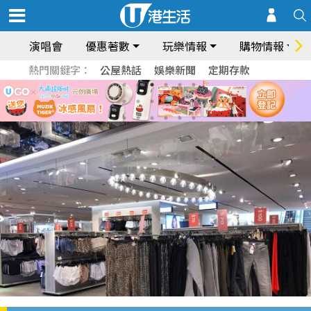
演唱會
優惠著數
玩樂情報
購物情報
熱門關鍵字：
公屋熱話
娛樂新聞
定期存款