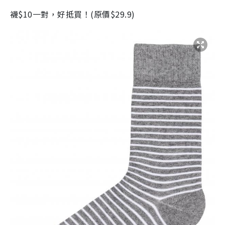
襪
$10
一對，好抵買！
(
原價
$29.9)