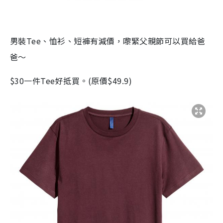
男裝
Tee
、恤衫、短褲有減價，嚟緊父親節可以買給爸
爸～
$30
一件
Tee
好抵買。
(
原價
$49.9)