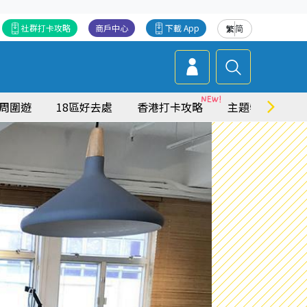
社群打卡攻略
商戶中心
下載 App
繁
简
周圍遊
18區好去處
香港打卡攻略
主題特集