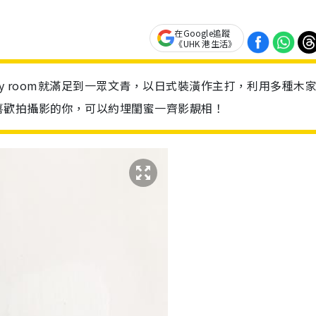
在Google追蹤
《UHK 港生活》
arty room就滿足到一眾文青，以日式裝潢作主打，利用多種木
喜歡拍攝影的你，可以約埋閨蜜一齊影靚相！