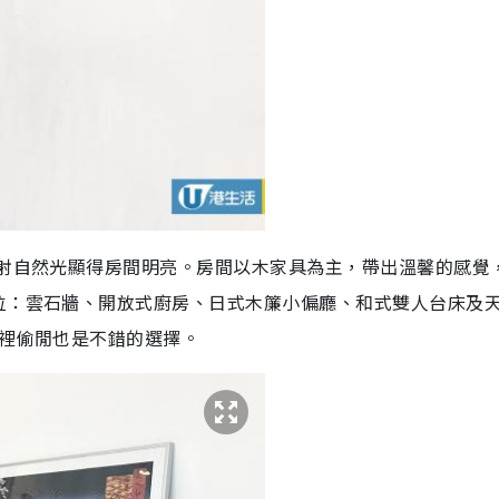
透射自然光顯得房間明亮。房間以木家具為主，帶出溫馨的感覺
位：雲石牆、開放式廚房、日式木簾小偏廳、和式雙人台床及
，在忙裡偷閒也是不錯的選擇。