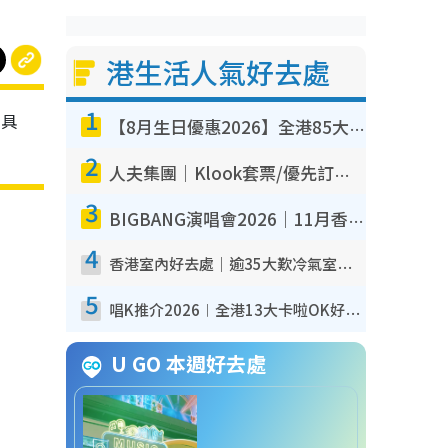
港生活人氣好去處
1
家具
【8月生日優惠2026】全港85大食買玩著數攻略 自助餐/火鍋放題同行免費＋誠品/DONKI送現金券
2
人夫集團｜Klook套票/優先訂票/公開發售搶飛攻略！附票價.購票連結.場地座位表
3
BIGBANG演唱會2026｜11月香港啟德開3場！實名制VIP申請、優先購票攻略
4
香港室內好去處｜逾35大歎冷氣室內好去處推介 室內活動免費避雨無懼落雨
5
唱K推介2026︱全港13大卡啦OK好去處！最平$36起 日文K都有！(附地址+收費詳情)
U GO 本週好去處