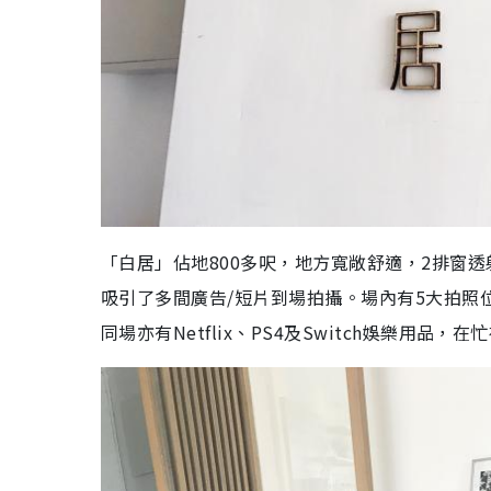
「白居」佔地800多呎，地方寬敞舒適，2排窗
吸引了多間廣告/短片到場拍攝。場內有5大拍照
同場亦有Netflix、PS4及Switch娛樂用品