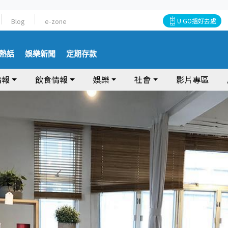
Blog
e-zone
U GO搵好去處
熱話
娛樂新聞
定期存款
情報
飲食情報
娛樂
社會
影片專區