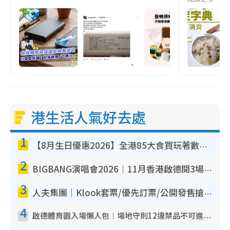
港生活人氣好去處
1
【8月生日優惠2026】全港85大食買玩著數攻略 自助餐/火鍋放題同行免費＋誠品/DONKI送現金券
2
BIGBANG演唱會2026｜11月香港啟德開3場！實名制VIP申請、優先購票攻略
3
人夫集團｜Klook套票/優先訂票/公開發售搶飛攻略！附票價.購票連結.場地座位表
4
啟德體育園入場懶人包︱場地守則12違禁品不可進場准帶細水樽但全場禁樽蓋！應援牌有限制！