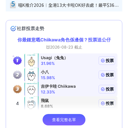
5
唱K推介2026︱全港13大卡啦OK好去處！最平$36起 日文K都有！(附地址+收費詳情)