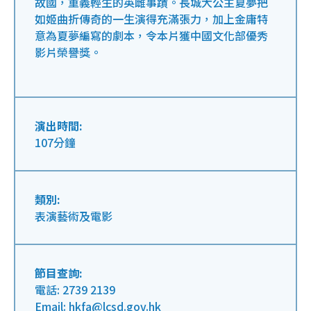
故國，重義輕生的英雌事蹟。長城大公主夏夢把
如姬曲折傳奇的一生演得充滿張力，加上金庸特
意為夏夢編寫的劇本，令本片獲中國文化部優秀
影片榮譽獎。
演出時間:
107分鐘
類別:
表演藝術及電影
節目查詢:
電話: 2739 2139
Email: hkfa@lcsd.gov.hk