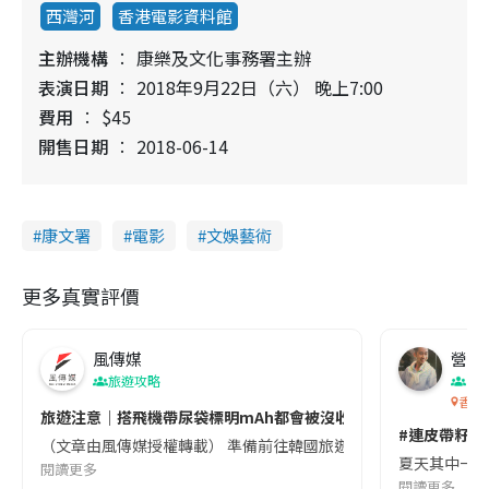
西灣河
香港電影資料館
主辦機構
康樂及文化事務署主辦
表演日期
2018年9月22日（六） 晚上7:00
費用
$45
開售日期
2018-06-14
康文署
電影
文娛藝術
更多真實評價
風傳媒
營養教
旅遊攻略
生
香港
旅遊注意｜搭飛機帶尿袋標明mAh都會被沒收😱出發前切記檢查「1
#連皮帶籽都
（文章由風傳媒授權轉載） 準備前往韓國旅遊的民眾，近期要特別留
夏天其中一種時
閱讀更多
閱讀更多