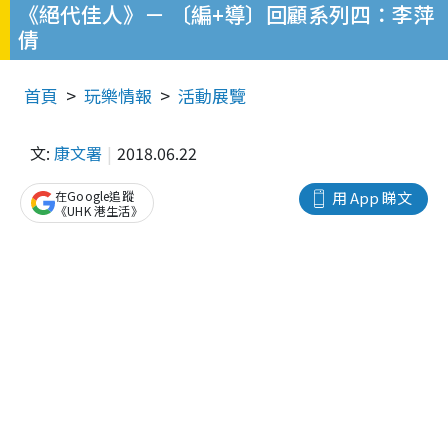
《絕代佳人》－ 〔編+導〕回顧系列四：李萍
倩
首頁
玩樂情報
活動展覽
文:
康文署
2018.06.22
在Google追蹤
用 App 睇文
《UHK 港生活》