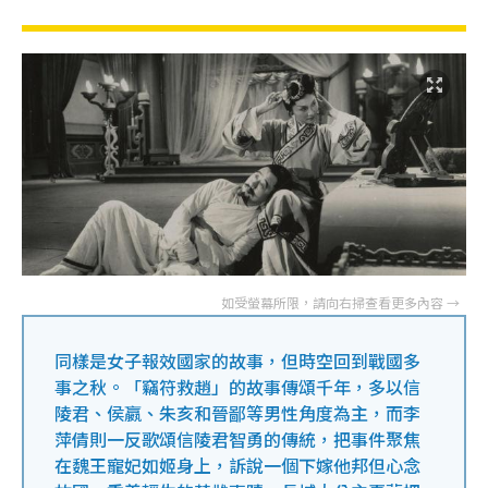
同樣是女子報效國家的故事，但時空回到戰國多
事之秋。「竊符救趙」的故事傳頌千年，多以信
陵君、侯嬴、朱亥和晉鄙等男性角度為主，而李
萍倩則一反歌頌信陵君智勇的傳統，把事件聚焦
在魏王寵妃如姬身上，訴說一個下嫁他邦但心念