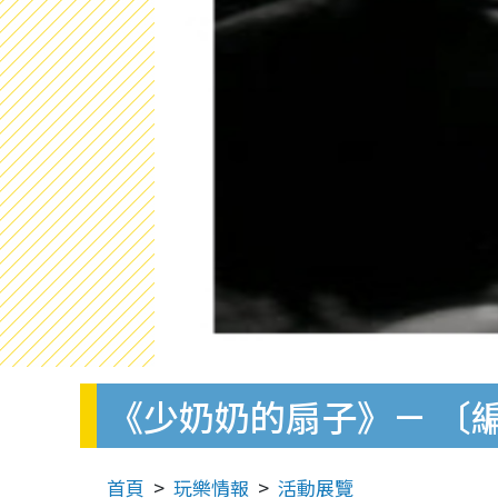
《少奶奶的扇子》－ 〔
首頁
玩樂情報
活動展覽