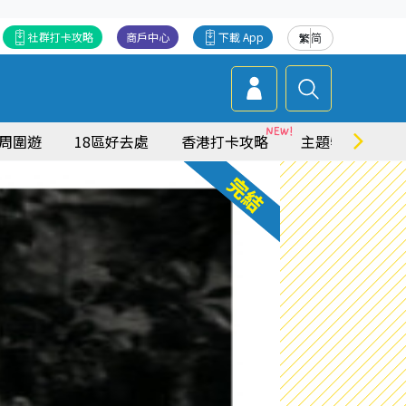
社群打卡攻略
商戶中心
下載 App
繁
简
周圍遊
18區好去處
香港打卡攻略
主題特集