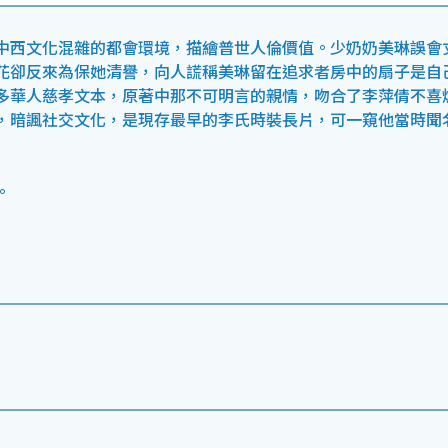
中西文化混雜的都會環境，描繪普世人倫價值。少奶奶美琳誤會
花卻反來為保她清譽，向人謊稱美琳留在追求者房中的扇子是自
多華人慈孝文本，原著中那不可明言的親情，吻合了李萍倩不喜
，暗諷社交文化，是現存最早的李氏時裝長片，可一窺他當時聞
。