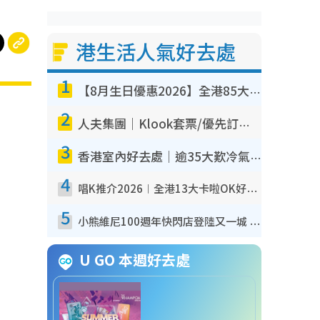
港生活人氣好去處
1
【8月生日優惠2026】全港85大食買玩著數攻略 自助餐/火鍋放題同行免費＋誠品/DONKI送現金券
2
人夫集團｜Klook套票/優先訂票/公開發售搶飛攻略！附票價.購票連結.場地座位表
3
香港室內好去處｜逾35大歎冷氣室內好去處推介 室內活動免費避雨無懼落雨
4
唱K推介2026︱全港13大卡啦OK好去處！最平$36起 日文K都有！(附地址+收費詳情)
5
小熊維尼100週年快閃店登陸又一城 重現百畝森林經典場景／獨家限定盲盒登場／專屬DIY香水
U GO 本週好去處