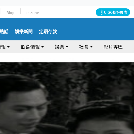
Blog
e-zone
U GO搵好去處
熱話
娛樂新聞
定期存款
情報
飲食情報
娛樂
社會
影片專區