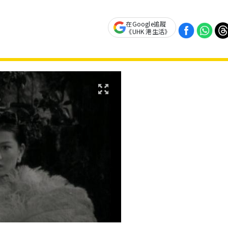
在Google追蹤
《UHK 港生活》