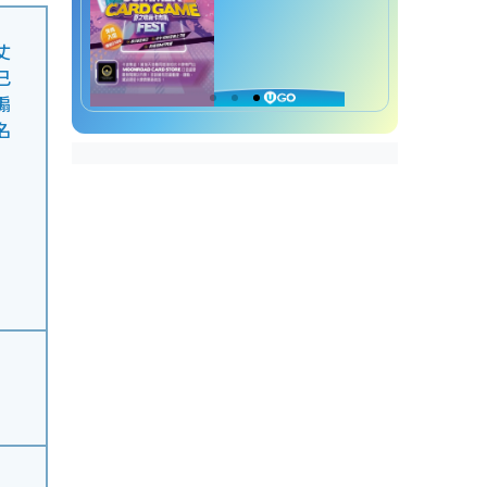
丈
己
煽
名