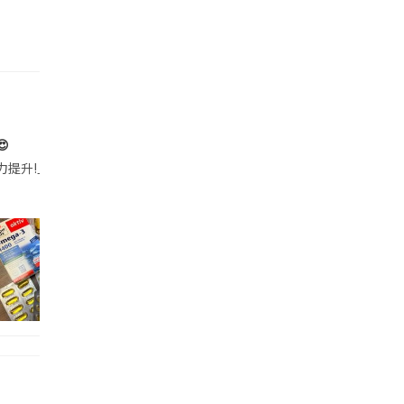

帶的行動電源機身已標示「10000mAh」，卻仍被要求當場丟棄，讓他
注力提升!｣ 長時間對住電腦､剪片寫稿,成日覺得眼睛乾澀､腦袋好似｢斷線｣｡試咗
好多鮮為人知嘅好處：減肥、消水腫、降血脂、美白養顏👇 冬瓜5大功效✨ 1️⃣ 利尿