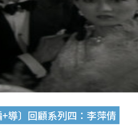
編+導〕回顧系列四：李萍倩