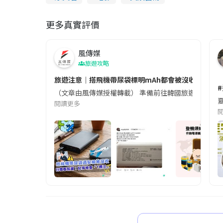
更多真實評價
風傳媒
旅遊攻略
旅遊注意｜搭飛機帶尿袋標明mAh都會被沒收😱出發前
（文章由風傳媒授權轉載） 準備前往韓國旅遊的民眾，
夏
閱讀更多