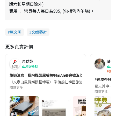
期六和星期日除外)
費用
營費每人每日為$85, (包括營內午膳)。
康文署
文娛藝術
更多真實評價
風傳媒
營養教
旅遊攻略
生
香港
旅遊注意｜搭飛機帶尿袋標明mAh都會被沒收😱出發前切記檢查「1
#連皮帶籽都
（文章由風傳媒授權轉載） 準備前往韓國旅遊的民眾，近期要特別留
夏天其中一種時
閱讀更多
閱讀更多