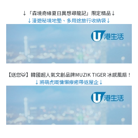
↓「森境奇緣夏日異想尋龍記」限定精品↓
↓漫遊秘境地墊、多用途旅行收納袋↓
【送您🐯】韓國超人氣文創品牌MUZIK TIGER 冰感風扇！
↓將萌虎嘅慵懶療癒帶返屋企↓