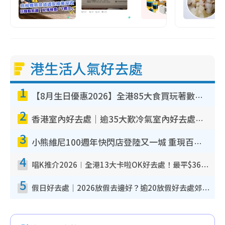
港生活人氣好去處
1
【8月生日優惠2026】全港85大食買玩著數攻略 自助餐/火鍋放題同行免費＋誠品/DONKI送現金券
2
香港室內好去處｜逾35大歎冷氣室內好去處推介 室內活動免費避雨無懼落雨
3
小熊維尼100週年快閃店登陸又一城 重現百畝森林經典場景／獨家限定盲盒登場／專屬DIY香水
4
唱K推介2026︱全港13大卡啦OK好去處！最平$36起 日文K都有！(附地址+收費詳情)
5
假日好去處｜2026放假去邊好？逾20放假好去處郊外/秘景 休閒半日或一日遊