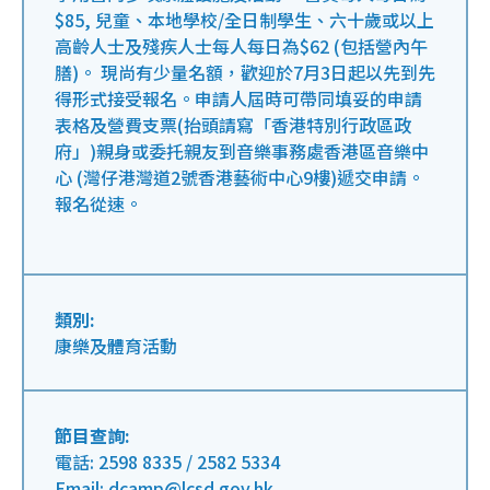
$85, 兒童、本地學校/全日制學生、六十歲或以上
高齡人士及殘疾人士每人每日為$62 (包括營內午
膳)。 現尚有少量名額，歡迎於7月3日起以先到先
得形式接受報名。申請人屆時可帶同填妥的申請
表格及營費支票(抬頭請寫「香港特別行政區政
府」)親身或委托親友到音樂事務處香港區音樂中
心 (灣仔港灣道2號香港藝術中心9樓)遞交申請。
報名從速。
類別:
康樂及體育活動
節目查詢:
電話: 2598 8335 / 2582 5334
Email: dcamp@lcsd.gov.hk