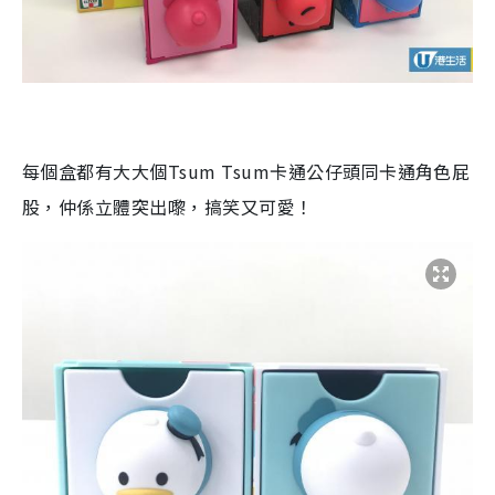
每個盒都有大大個Tsum Tsum卡通公仔頭同卡通角色屁
股，仲係立體突出嚟，搞笑又可愛！