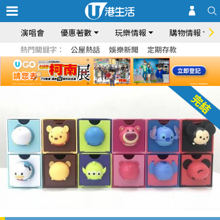
演唱會
優惠著數
玩樂情報
購物情報
熱門關鍵字：
公屋熱話
娛樂新聞
定期存款