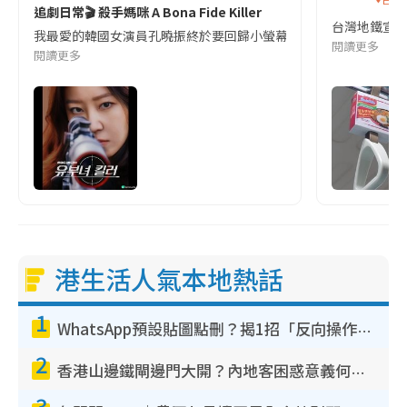
追劇日常🎬 殺手媽咪 A Bona Fide Killer
台灣地鐵宣
我最愛的韓國女演員孔曉振終於要回歸小螢幕啦!這次的劇本改編自同名
閱讀更多
閱讀更多
港生活人氣本地熱話
1
WhatsApp預設貼圖點刪？揭1招「反向操作」還原簡潔介面 附3步實測教學
2
香港山邊鐵閘邊門大開？內地客困惑意義何在！網民神回覆：呢種叫法理性防禦
3