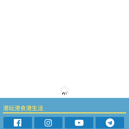
港玩港食港生活