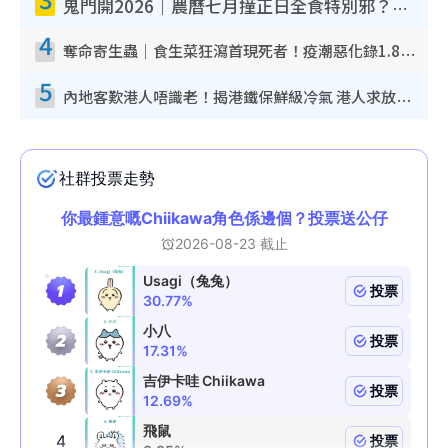
鬼門開2026｜農曆七月撞正日全食特別邪？專家警告切忌做一事！揭4大禁忌+2招保平安
4
奪命寄生蟲｜食生菜狂瀉首現死者！疫潮惡化錄1.8萬宗病例 揭洗菜3大謬誤
5
內地客歎港人唔識老！揭港鐵保鮮級冷氣 港人求放過：咪投訴