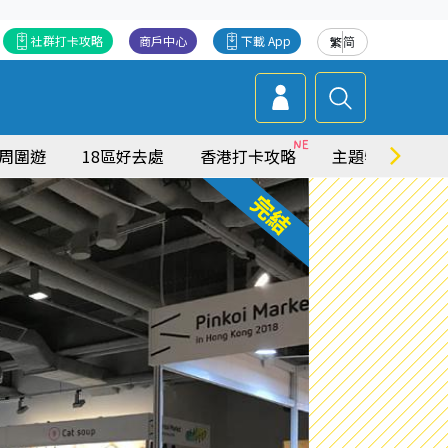
社群打卡攻略
商戶中心
下載 App
繁
简
周圍遊
18區好去處
香港打卡攻略
主題特集