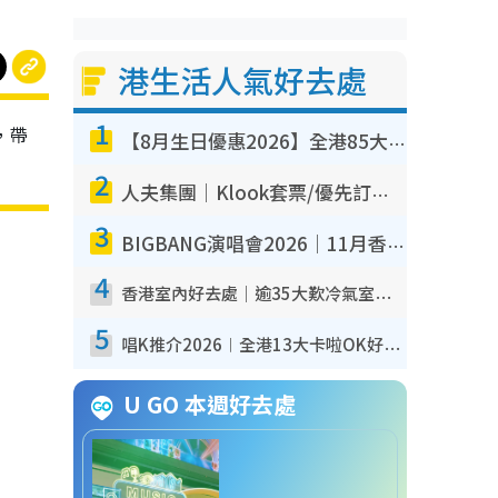
港生活人氣好去處
1
，帶
【8月生日優惠2026】全港85大食買玩著數攻略 自助餐/火鍋放題同行免費＋誠品/DONKI送現金券
2
人夫集團｜Klook套票/優先訂票/公開發售搶飛攻略！附票價.購票連結.場地座位表
3
BIGBANG演唱會2026｜11月香港啟德開3場！實名制VIP申請、優先購票攻略
4
香港室內好去處｜逾35大歎冷氣室內好去處推介 室內活動免費避雨無懼落雨
5
唱K推介2026︱全港13大卡啦OK好去處！最平$36起 日文K都有！(附地址+收費詳情)
U GO 本週好去處