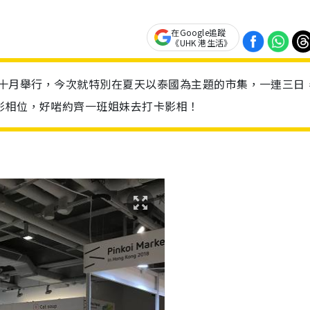
在Google追蹤
《UHK 港生活》
市集只在十月舉行，今次就特別在夏天以泰國為主題的市集，一連三日
影相位，好啱約齊一班姐妹去打卡影相！