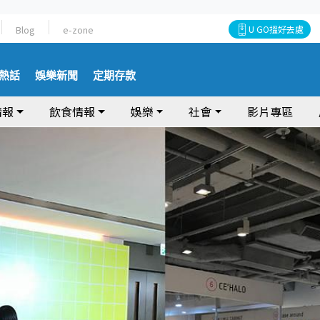
Blog
e-zone
U GO搵好去處
熱話
娛樂新聞
定期存款
情報
飲食情報
娛樂
社會
影片專區