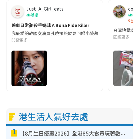
Just_A_Girl_eats
co c
娛樂
吹
台灣
追劇日常🎬 殺手媽咪 A Bona Fide Killer
台灣地鐵宣
我最愛的韓國女演員孔曉振終於要回歸小螢幕啦!這次的劇本改編自同名
閱讀更多
閱讀更多
港生活人氣好去處
1
【8月生日優惠2026】全港85大食買玩著數攻略 自助餐/火鍋放題同行免費＋誠品/DONKI送現金券