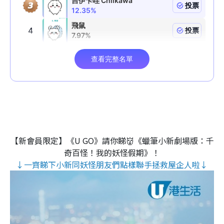
【新會員限定】《U GO》請你睇👹《蠟筆小新劇場版：千
奇百怪！我的妖怪假期》！
↓一齊睇下小新同妖怪朋友們點樣聯手拯救屋企人啦↓