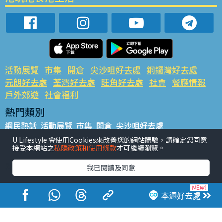
活動展覽
市集
開倉
尖沙咀好去處
銅鑼灣好去處
元朗好去處
荃灣好去處
旺角好去處
社會
餐廳情報
戶外郊遊
社會福利
熱門類別
網民熱話
活動展覽
市集
開倉
尖沙咀好去處
銅鑼灣好去處
元朗好去處
荃灣好去處
旺角好去處
社會
U Lifestyle 會使用Cookies來改善您的網站體驗，請確定您同意
接受本網站之
私隱政策和使用條款
才可繼續瀏覽。
餐廳情報
戶外郊遊
熱門標籤
我已閱讀及同意
#UGO搵好去處
#人氣活動推介
#美食社群熱話
#親子玩樂好去處
#ULifestyle應用程式
#限時搶
本週好去處
#UJetso禮物放送
#ULifestyle商戶中心
#著數
#網絡熱話