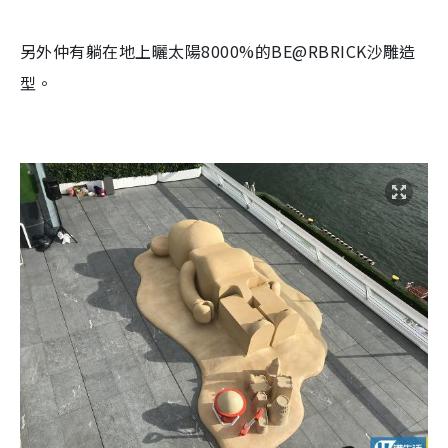
另外仲有躺在地上曬太陽8000%的
BE@RBRICK
沙雕造
型。