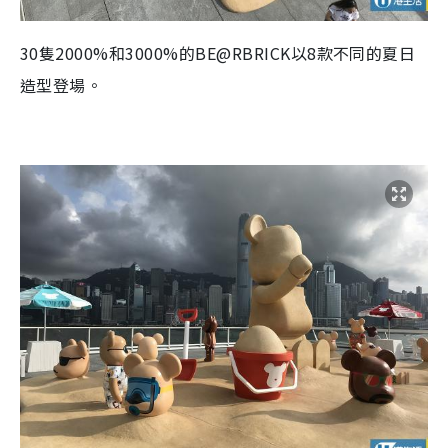
30
隻2000%和3000%的
BE@RBRICK
以
8
款不同的夏日
造型登場。