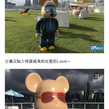
沙灘又點少得夏威夷和比堅尼
Look
～