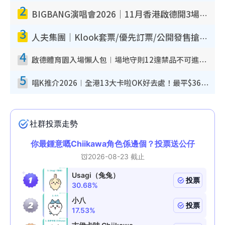
2
BIGBANG演唱會2026｜11月香港啟德開3場！實名制VIP申請、優先購票攻略
3
人夫集團｜Klook套票/優先訂票/公開發售搶飛攻略！附票價.購票連結.場地座位表
4
啟德體育園入場懶人包︱場地守則12違禁品不可進場准帶細水樽但全場禁樽蓋！應援牌有限制！
5
唱K推介2026︱全港13大卡啦OK好去處！最平$36起 日文K都有！(附地址+收費詳情)