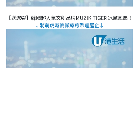
【送您🐯】韓國超人氣文創品牌MUZIK TIGER 冰感風扇！
↓將萌虎嘅慵懶療癒帶返屋企↓