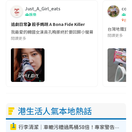
Just_A_Girl_eats
co c
娛樂
吹
台灣
追劇日常🎬 殺手媽咪 A Bona Fide Killer
台灣地鐵宣
我最愛的韓國女演員孔曉振終於要回歸小螢幕啦!這次的劇本改編自同名
閱讀更多
閱讀更多
港生活人氣本地熱話
1
行李清潔｜車轆污糟過馬桶58倍！專家警告忌用酒精抹 教1招免污手除菌