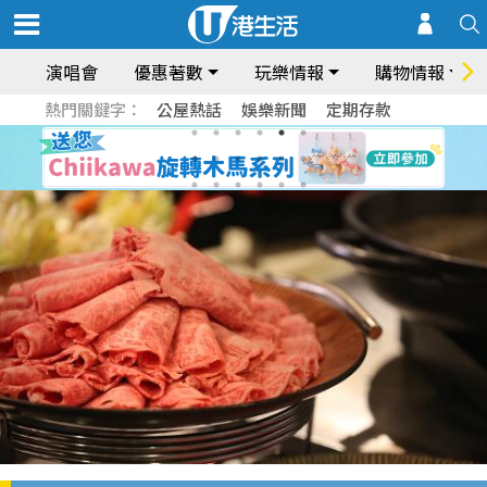
演唱會
優惠著數
玩樂情報
購物情報
熱門關鍵字：
公屋熱話
娛樂新聞
定期存款