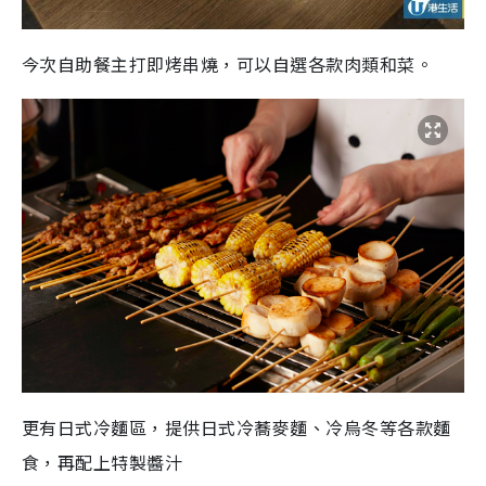
今次自助餐主打即烤串燒，可以自選各款肉類和菜。
更有日式冷麵區，提供日式冷蕎麥麵、冷烏冬等各款麵
食，再配上特製醬汁