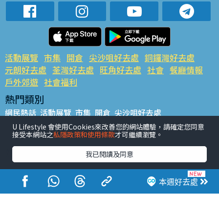
活動展覽
市集
開倉
尖沙咀好去處
銅鑼灣好去處
元朗好去處
荃灣好去處
旺角好去處
社會
餐廳情報
戶外郊遊
社會福利
熱門類別
網民熱話
活動展覽
市集
開倉
尖沙咀好去處
銅鑼灣好去處
元朗好去處
荃灣好去處
旺角好去處
社會
U Lifestyle 會使用Cookies來改善您的網站體驗，請確定您同意
接受本網站之
私隱政策和使用條款
才可繼續瀏覽。
餐廳情報
戶外郊遊
熱門標籤
我已閱讀及同意
#UGO搵好去處
#人氣活動推介
#美食社群熱話
#親子玩樂好去處
#ULifestyle應用程式
#限時搶
本週好去處
#UJetso禮物放送
#ULifestyle商戶中心
#著數
#網絡熱話
香港經濟日報版權所有©2026