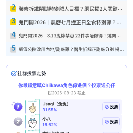
2
裝修拆鐵閘隨時變賊人目標？網民揭2大關鍵用途：裝新式等於白裝？附新舊鐵閘分別
3
鬼門開2026｜農曆七月撞正日全食特別邪？專家警告切忌做一事！揭4大禁忌+2招保平安
4
鬼門開2026｜8.13鬼節禁忌 22件事唔做得！燒肉、刺身要少食？半夜勿吹口哨/打呢個電話
5
網傳公院改用內地/副廠藥？醫生拆解正副廠分別 揭4類人換藥隨時出事