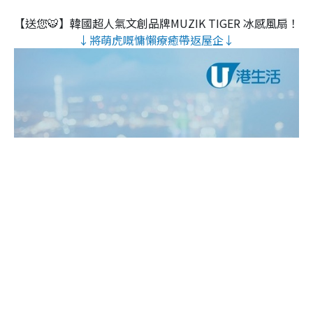
【送您🐯】韓國超人氣文創品牌MUZIK TIGER 冰感風扇！
↓將萌虎嘅慵懶療癒帶返屋企↓