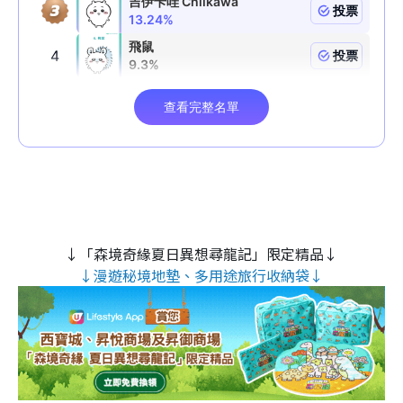
↓「森境奇緣夏日異想尋龍記」限定精品↓
↓漫遊秘境地墊、多用途旅行收納袋↓