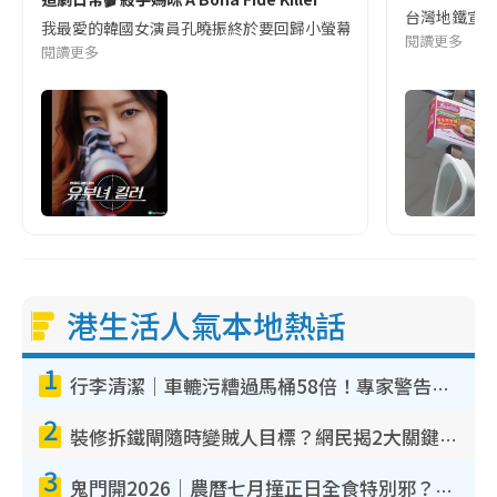
台灣地鐵宣
我最愛的韓國女演員孔曉振終於要回歸小螢幕啦!這次的劇本改編自同名
閱讀更多
閱讀更多
港生活人氣本地熱話
1
行李清潔｜車轆污糟過馬桶58倍！專家警告忌用酒精抹 教1招免污手除菌
2
裝修拆鐵閘隨時變賊人目標？網民揭2大關鍵用途：裝新式等於白裝？附新舊鐵閘分別
3
鬼門開2026｜農曆七月撞正日全食特別邪？專家警告切忌做一事！揭4大禁忌+2招保平安