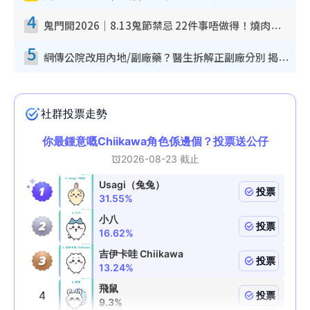
4
鬼門開2026｜8.13鬼節禁忌 22件事唔做得！燒肉、刺身要少食？半夜勿吹口哨/打呢個電話
5
網傳公院改用內地/副廠藥？醫生拆解正副廠分別 揭4類人換藥隨時出事