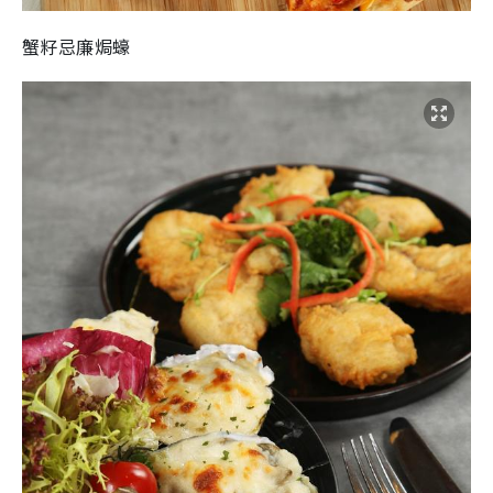
蟹籽忌廉焗蠔