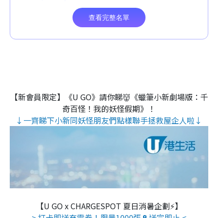
【新會員限定】《U GO》請你睇👹《蠟筆小新劇場版：千
奇百怪！我的妖怪假期》！
↓一齊睇下小新同妖怪朋友們點樣聯手拯救屋企人啦↓
【U GO x CHARGESPOT 夏日消暑企劃⚡】
> 打卡即送充電券！限量1000張🔋送完即止 <