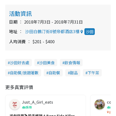
活動資訊
日期
2018年7月3日 - 2018年7月31日
地址
沙田白鶴汀街8號帝都酒店3樓
沙田
人均消費
$201 - $400
沙田好去處
沙田美食
飲食情報
自助餐/放題著數
自助餐
甜品
下午茶
更多真實評價
Just_A_Girl_eats
co c
娛樂
吹
台灣
追劇日常🎬 殺手媽咪 A Bona Fide Killer