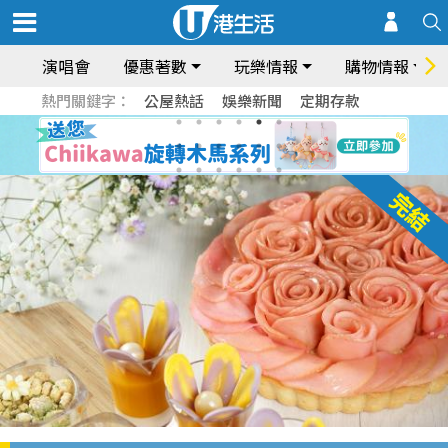
演唱會
優惠著數
玩樂情報
購物情報
熱門關鍵字：
公屋熱話
娛樂新聞
定期存款