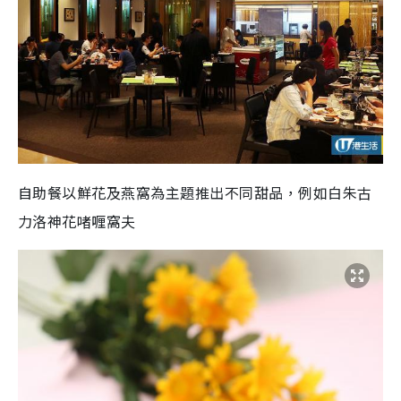
自助餐以鮮花及燕窩為主題推出不同甜品，例如白朱古
力洛神花啫喱窩夫