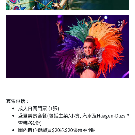
套票包括：
成人日間門票 (1張)
盛夏美食套餐(包括主菜/小食, 汽水及Häagen-Dazs™
雪糕各1份)
園內攤位遊戲買$20送$20優惠券4張