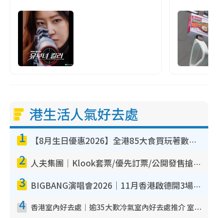
港生活人氣好去處
1
【8月生日優惠2026】全港85大食買玩著數攻略 自助餐/火鍋放題同行免費＋誠品/DONKI送現金券
2
人夫集團｜Klook套票/優先訂票/公開發售搶飛攻略！附票價.購票連結.場地座位表
3
BIGBANG演唱會2026｜11月香港啟德開3場！實名制VIP申請、優先購票攻略
4
香港室內好去處｜逾35大歎冷氣室內好去處推介 室內活動免費避雨無懼落雨