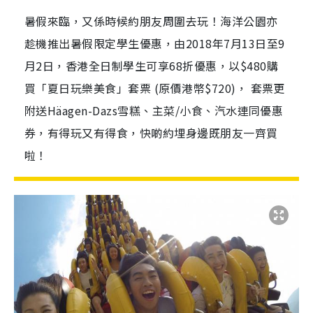
暑假來臨，又係時候約朋友周圍去玩！海洋公園亦
趁機推出暑假限定學生優惠，由2018年7月13日至9
月2日，香港全日制學生可享68折優惠，以$480購
買「夏日玩樂美食」套票 (原價港幣$720)， 套票更
附送Häagen-Dazs雪糕、主菜/小食、汽水連同優惠
券，有得玩又有得食，快啲約埋身邊既朋友一齊買
啦！