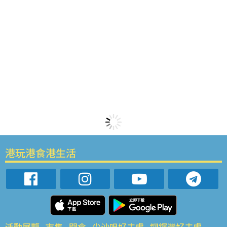
港玩港食港生活
活動展覽
市集
開倉
尖沙咀好去處
銅鑼灣好去處