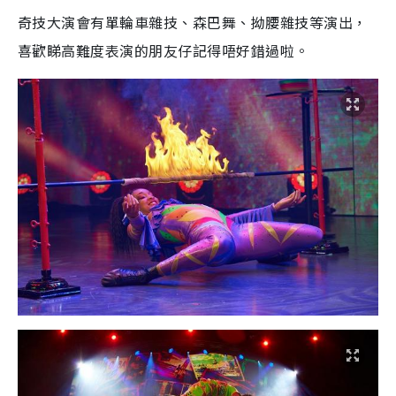
奇技大演會有單輪車雜技、森巴舞、拗腰雜技等演出，
喜歡睇高難度表演的朋友仔記得唔好錯過啦。