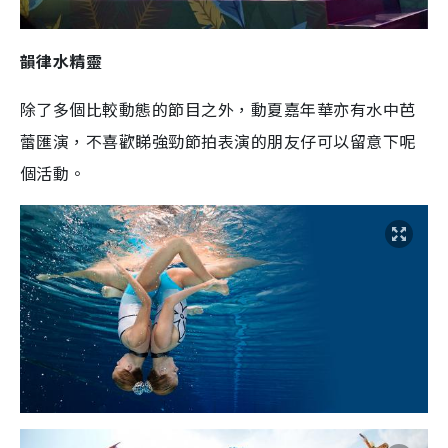
韻律水精靈
除了多個比較動態的節目之外，
動夏嘉年華
亦有水中芭
蕾匯演，不喜歡睇強勁節拍表演的朋友仔可以留意下呢
個活動。