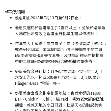
條款及細則：
優惠期由2018年7月13日至9月2日止。
優惠只適用於香港學生(12歲或以上)，並須於購票及
入場時出示有效之香港全日制學生證以作核對。
持套票人士須憑門票或電子門票（透過智能手機出示
或憑A4列印本）於本園指定小食亭掃描票中的二維
碼/條碼換領盛夏美食套餐，及到指定禮品店掃描票
中的二維碼/條碼換領4張$20遊戲攤位優惠券。
盛夏美食套餐包括：1) 指定主菜或小食一份；2) 十
六安士汽水一杯或500亳升汽水一支；3) 100毫升
Häagen-Dazs™雪糕一杯。
盛夏美食套餐之指定換領地點：食尚水都的Tapas
Bar、Chick n’ Chill、燒 Yaki；香港老大街的亞陳
麵檔、威威天地的小丑派對、動感天地的動感美食
坊、海洋天地的金香雞或美食舫。