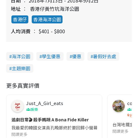
日期
2018年7月13日 - 2018年9月2日
地址
香港仔黃竹坑海洋公園
香港仔
香港海洋公園
人均消費
$401 - $800
海洋公園
學生優惠
優惠
暑假好去處
主題樂園
更多真實評價
Just_A_Girl_eats
co c
娛樂
吹
台灣
追劇日常🎬 殺手媽咪 A Bona Fide Killer
台灣地鐵宣
我最愛的韓國女演員孔曉振終於要回歸小螢幕啦!這次的劇本改編自同名
閱讀更多
閱讀更多