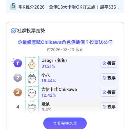
5
唱K推介2026︱全港13大卡啦OK好去處！最平$36起 日文K都有！(附地址+收費詳情)