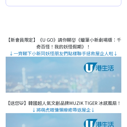
【新會員限定】《U GO》請你睇👹《蠟筆小新劇場版：千
奇百怪！我的妖怪假期》！
↓一齊睇下小新同妖怪朋友們點樣聯手拯救屋企人啦↓
【送您🐯】韓國超人氣文創品牌MUZIK TIGER 冰感風扇！
↓將萌虎嘅慵懶療癒帶返屋企↓