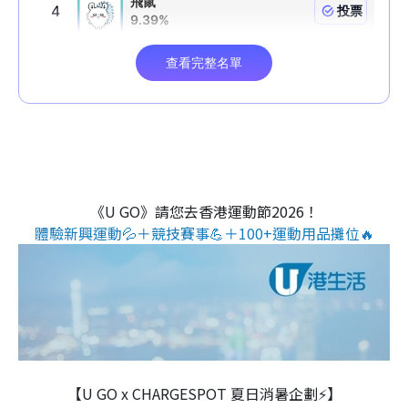
《U GO》請您去香港運動節2026！
體驗新興運動💦＋競技賽事💪＋100+運動用品攤位🔥
【U GO x CHARGESPOT 夏日消暑企劃⚡】