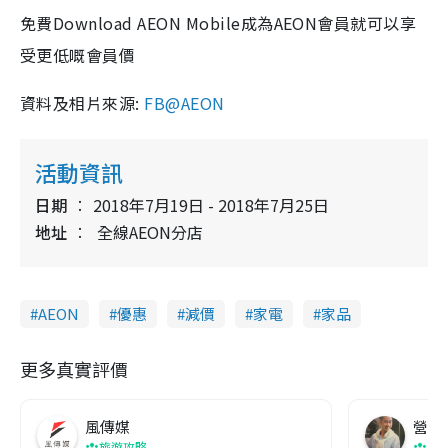
免費Download AEON Mobile成為AEON會員就可以享
受更低嘅會員價
資料及相片來源:
FB@AEON
活動資訊
日期
2018年7月19日 - 2018年7月25日
地址
全線AEON分店
AEON
優惠
減價
家電
家品
更多真實評價
風傳媒
營養教
旅遊攻略
生