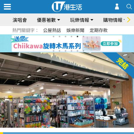
演唱會
優惠著數
玩樂情報
購物情報
熱門關鍵字：
公屋熱話
娛樂新聞
定期存款