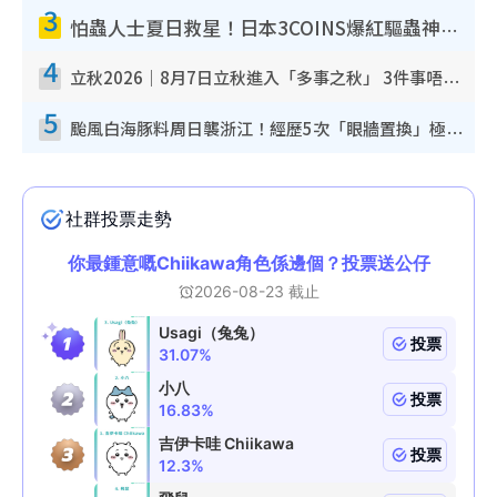
3
怕蟲人士夏日救星！日本3COINS爆紅驅蟲神器$45起 1招「全程免觸碰」輕鬆搞定小強
4
立秋2026｜8月7日立秋進入「多事之秋」 3件事唔做得！專家教6招開運 清枱頭／銀包納氣接好運
5
颱風白海豚料周日襲浙江！經歷5次「眼牆置換」極罕見 成登陸內地最長途颱風