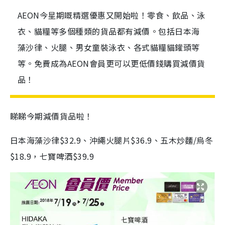
AEON今星期嘅精選優惠又開始啦！零食、飲品、泳
衣、貓糧等多個種類的貨品都有減價。包括日本海
藻沙律、火腿、男女童裝泳衣、各式貓糧貓鑵頭等
等。免費成為AEON會員更可以更低價錢購買減價貨
品！
睇睇今期減價貨品啦！
日本海藻沙律$32.9、沖繩火腿片$36.9、五木炒麵/烏冬
$18.9，七寶啤酒$39.9