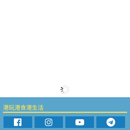
港玩港食港生活