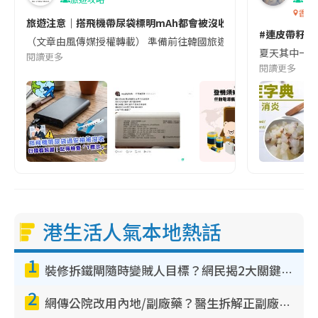
香港
旅遊注意｜搭飛機帶尿袋標明mAh都會被沒收😱出發前切記檢查「1
#連皮帶籽都
（文章由風傳媒授權轉載） 準備前往韓國旅遊的民眾，近期要特別留
夏天其中一種時
閱讀更多
閱讀更多
港生活人氣本地熱話
1
裝修拆鐵閘隨時變賊人目標？網民揭2大關鍵用途：裝新式等於白裝？附新舊鐵閘分別
2
網傳公院改用內地/副廠藥？醫生拆解正副廠分別 揭4類人換藥隨時出事