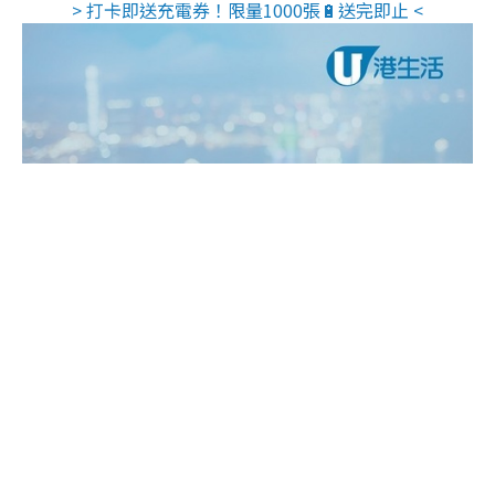
> 打卡即送充電券！限量1000張🔋送完即止 <