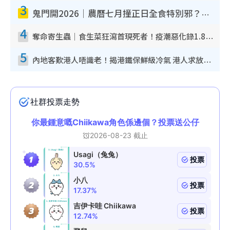
3
鬼門開2026｜農曆七月撞正日全食特別邪？專家警告切忌做一事！揭4大禁忌+2招保平安
4
奪命寄生蟲｜食生菜狂瀉首現死者！疫潮惡化錄1.8萬宗病例 揭洗菜3大謬誤
5
內地客歎港人唔識老！揭港鐵保鮮級冷氣 港人求放過：咪投訴