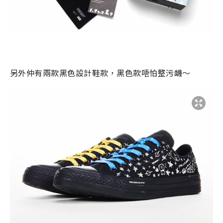
另外仲有兩款黑色設計鞋款，黑色款唔怕整污衊～