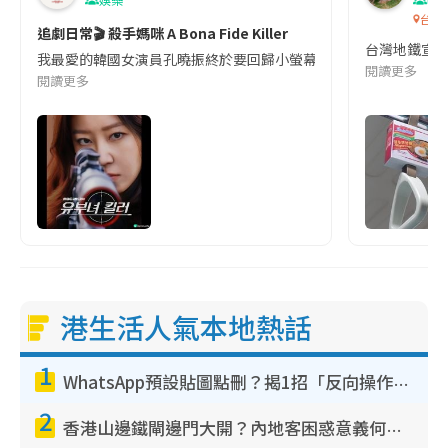
台灣
追劇日常🎬 殺手媽咪 A Bona Fide Killer
台灣地鐵宣
我最愛的韓國女演員孔曉振終於要回歸小螢幕啦!這次的劇本改編自同名
閱讀更多
閱讀更多
港生活人氣本地熱話
1
WhatsApp預設貼圖點刪？揭1招「反向操作」還原簡潔介面 附3步實測教學
2
香港山邊鐵閘邊門大開？內地客困惑意義何在！網民神回覆：呢種叫法理性防禦