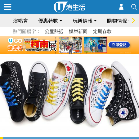
演唱會
優惠著數
玩樂情報
購物情報
熱門關鍵字：
公屋熱話
娛樂新聞
定期存款