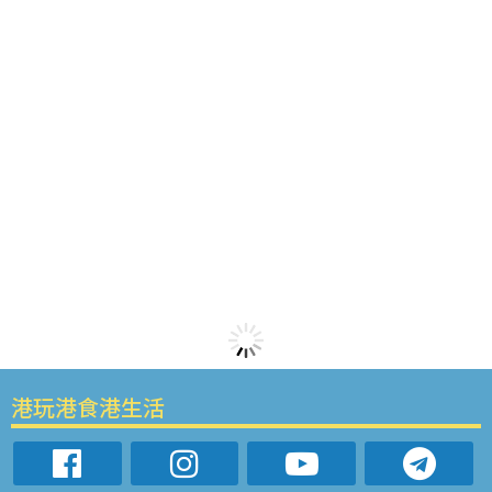
港玩港食港生活