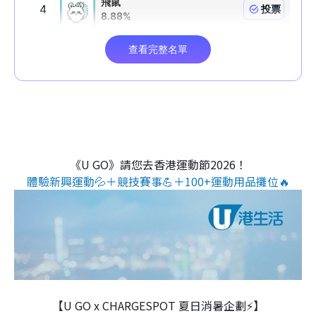
《U GO》請您去香港運動節2026！
體驗新興運動💦＋競技賽事💪＋100+運動用品攤位🔥
【U GO x CHARGESPOT 夏日消暑企劃⚡】