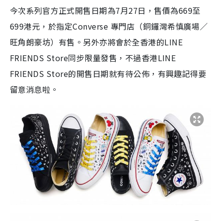
今次系列官方正式開售日期為
7
月
27
日，售價為
669
至
699
港元，於指定
Converse
專門店（銅鑼灣希慎廣場／
旺角朗豪坊）有售。另外亦將會於全香港的
LINE
FRIENDS Store
同步限量發售，不過香港
LINE
FRIENDS Store
的開售日期就有待公佈，有興趣記得要
留意消息啦。