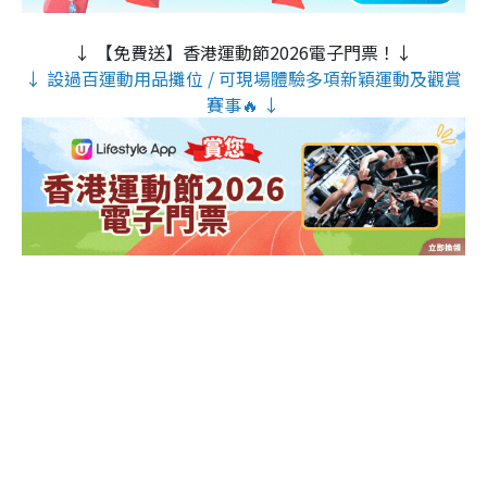
↓ 【免費送】香港運動節2026電子門票！↓
↓ 設過百運動用品攤位 / 可現場體驗多項新穎運動及觀賞
賽事🔥 ↓