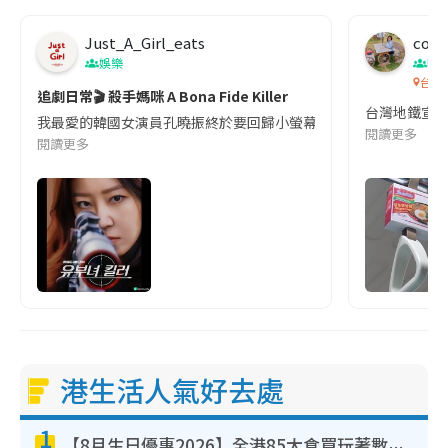
Just_A_Girl_eats
co c
娛樂
吹
台灣
追劇日常🎬 殺手媽咪 A Bona Fide Killer
台灣地鐵宣
我最愛的韓國女演員孔曉振終於要回歸小螢幕啦!這次的劇本改編自同名
閱讀更多
閱讀更多
港生活人氣好去處
1
【8月生日優惠2026】全港85大食買玩著數攻略 自助餐/火鍋放題同行免費＋誠品/DONKI送現金券