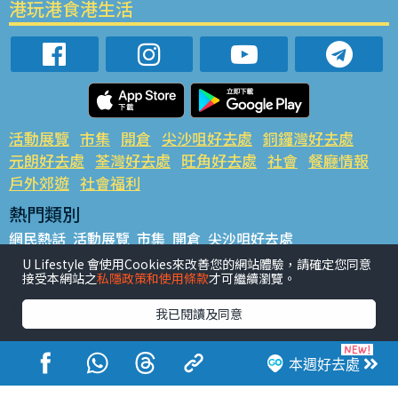
港玩港食港生活
活動展覽
市集
開倉
尖沙咀好去處
銅鑼灣好去處
元朗好去處
荃灣好去處
旺角好去處
社會
餐廳情報
戶外郊遊
社會福利
熱門類別
網民熱話
活動展覽
市集
開倉
尖沙咀好去處
銅鑼灣好去處
元朗好去處
荃灣好去處
旺角好去處
社會
U Lifestyle 會使用Cookies來改善您的網站體驗，請確定您同意
接受本網站之
私隱政策和使用條款
才可繼續瀏覽。
餐廳情報
戶外郊遊
熱門標籤
我已閱讀及同意
#UGO搵好去處
#人氣活動推介
#美食社群熱話
#親子玩樂好去處
#ULifestyle應用程式
#限時搶
本週好去處
#UJetso禮物放送
#ULifestyle商戶中心
#著數
#網絡熱話