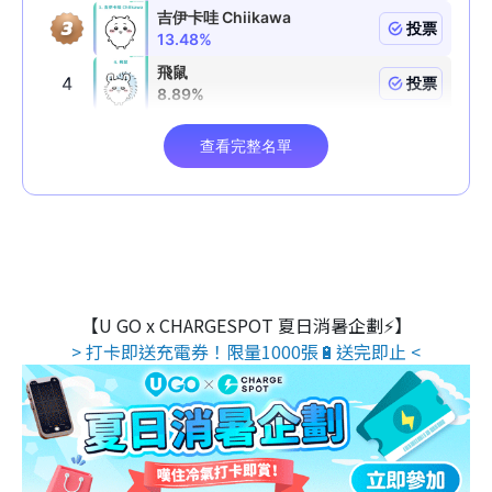
【U GO x CHARGESPOT 夏日消暑企劃⚡】
> 打卡即送充電券！限量1000張🔋送完即止 <