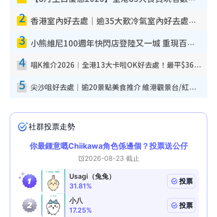
2
香港室內好去處｜逾35大歎冷氣室內好去處推介 室內活動免費避雨無懼落雨
3
小熊維尼100週年快閃店登陸又一城 重現百畝森林經典場景／獨家限定盲盒登場／專屬DIY香水
4
唱K推介2026︱全港13大卡啦OK好去處！最平$36起 日文K都有！(附地址+收費詳情)
5
尖沙咀好去處｜逾20景點美食推介 維港觀景台/紅磚古蹟/九龍公園/室內遊樂場