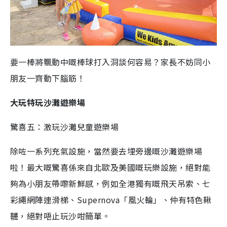
要一棒將飄動中嘅棒球打入洞談何容易？家長不妨同小
朋友一齊動下腦筋！
大玩特玩沙灘遊樂場
驚喜五：激玩沙灘兒童遊樂場
除咗一系列充氣設施，當然要去埋旁邊嘅沙灘遊樂場
啦！最大嘅驚喜係來自
北歐及美國
嘅玩樂設施，絕對能
夠為小朋友帶嚟新鮮感，例如全港獨有嘅飛天吊索、七
彩繩網陣連滑梯、Supernova「風火輪」、仲有特色鞦
韆，絕對唔止玩沙咁簡單。