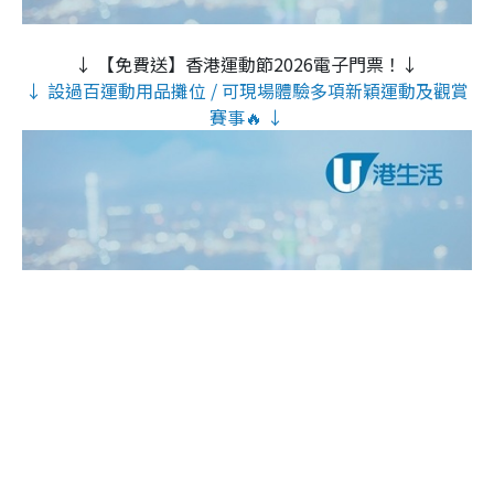
↓ 【免費送】香港運動節2026電子門票！↓
↓ 設過百運動用品攤位 / 可現場體驗多項新穎運動及觀賞
賽事🔥 ↓