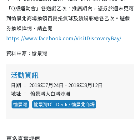
「Q版運動會」各遊戲乙次。推廣期內，憑
券於
週末更可
到愉景北商場換領百變扭氣球及繽紛彩繪各乙次。遊戲
券換領詳情，請查閱
https://www.facebook.com/VisitDiscoveryBay/
資料來源︰愉景灣
活動資訊
日期
2018年7月24日 - 2018年8月12日
地址
愉景灣大白灣沙灘
愉景灣
愉景灣D’Deck / 愉景北商場
更多真實評價