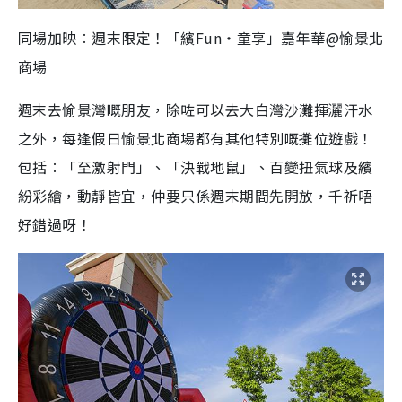
同場加映︰週末限定！「繽Fun‧童享」嘉年華@愉景北
商場
週末去愉景灣嘅朋友，除咗可以去大白灣沙灘揮灑汗水
之外，每逢假日愉景北商場都有其他特別嘅攤位遊戲！
包括︰「至激射門」、「決戰地鼠」、百變扭氣球及繽
紛彩繪，動靜皆宜，仲要只係週末期間先開放，千祈唔
好錯過呀！