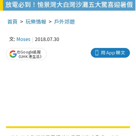
放電必到！愉景灣大白灣沙灘五大驚喜迎暑假
首頁
玩樂情報
戶外郊遊
文:
Moses
2018.07.30
在Google追蹤
用 App 睇文
《UHK 港生活》