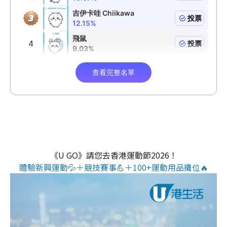
《U GO》請您去香港運動節2026！
體驗新興運動💦＋競技賽事💪＋100+運動用品攤位🔥