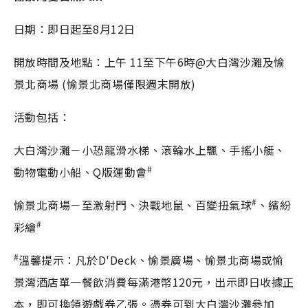
日期：即日起至8月12日
開放時間及地點：上午 11至下午6時@大白灣沙灘及愉
景北商場 (愉景北商場僅限週末開放)
活動包括：
大白灣沙灘－小恐龍滑水梯、滾輪水上飄、手搖小艇、
#
動物電動小船、Q版運動會
#
愉景北商場－至激射門、決戰地鼠、百變扭氣球
、繽紛
#
彩繪
#
溫馨提示：凡於D'Deck、愉景廣場、愉景北商場或愉
景灣酒店單一餐飲消費每滿港幣120元，出示即日收據正
本，即可換領
遊戲券
乙張。憑
券可到大白灣沙灘參加