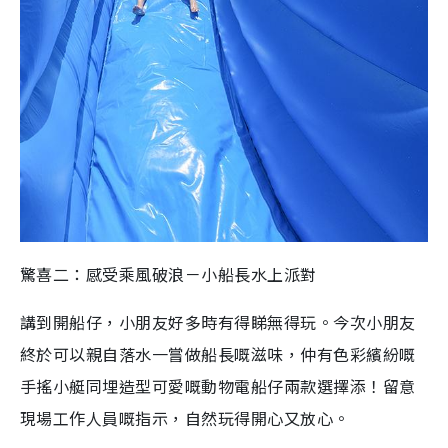
驚喜二：感受乘風破浪－小船長水上派對
講到開船仔，小朋友好多時有得睇無得玩。今次小朋友
終於可以親自落水一嘗做船長嘅滋味，仲有色彩繽紛嘅
手搖小艇同埋造型可愛嘅動物電船仔兩款選擇添！留意
現場工作人員嘅指示，自然玩得開心又放心。