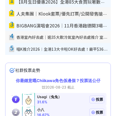
【8月生日優惠2026】全港85大食買玩著數攻略 自助餐/火鍋放題同行免費＋誠品/DONKI送現金券
2
人夫集團｜Klook套票/優先訂票/公開發售搶飛攻略！附票價.購票連結.場地座位表
3
BIGBANG演唱會2026｜11月香港啟德開3場！實名制VIP申請、優先購票攻略
4
香港室內好去處｜逾35大歎冷氣室內好去處推介 室內活動免費避雨無懼落雨
5
唱K推介2026︱全港13大卡啦OK好去處！最平$36起 日文K都有！(附地址+收費詳情)