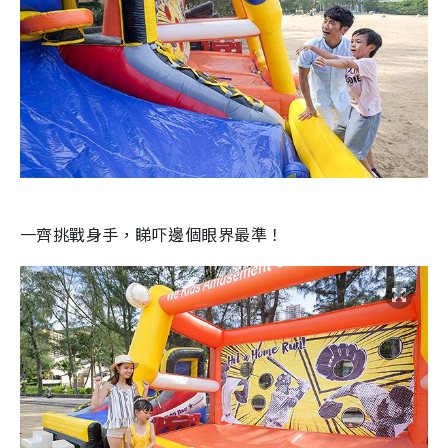
一齊挑戰身手，睇吓邊個眼界最準！