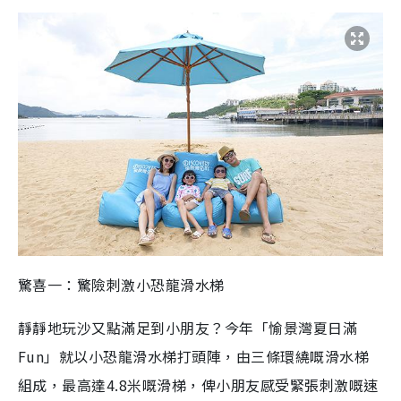
驚喜一：驚險刺激小恐龍滑水梯
靜靜地玩沙又點滿足到小朋友？今年「愉景灣夏日滿
Fun」就以小恐龍滑水梯打頭陣，由三條環繞嘅滑水梯
組成，最高達4.8米嘅滑梯，俾小朋友感受緊張刺激嘅速