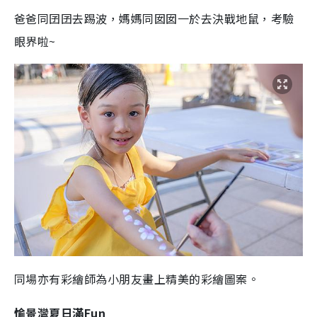
爸爸同囝囝去踢波，媽媽同囡囡一於去決戰地鼠，考驗
眼界啦~
同場亦有彩繪師為小朋友畫上精美的彩繪圖案。
愉景灣夏日滿Fun