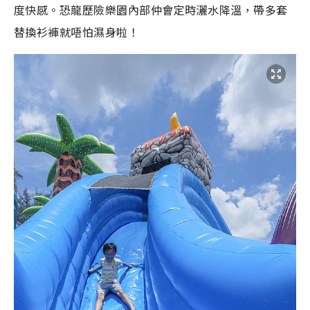
度快感。恐龍歷險樂園內部仲會定時灑水降溫，帶多套
替換衫褲就唔怕濕身啦！