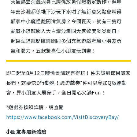
天氣熱去海灘消暑已經係放暑假嘅指定動作，但年
年去沙灘都係堆下沙玩下水咁了無新意又點會叫得
郁家中小魔怪離開冷氣房？今個夏天，就有三隻可
愛嘅小恐龍闖入大白灣沙灘同大家歡度炎炎夏日，
超巨型恐龍歷險樂園同多個充氣遊戲考驗小朋友勇
氣和體力，五款驚喜任小朋友玩到盡！
即日起至8月12日嚟愉景灣就有得玩！仲未諗到節目嘅家
長們，就要快D行動喇！憑遊戲劵*仲可以參加Q版運動
會，畀小朋友大展身手，全日開心又滿Fun！
*遊戲券換領詳情，請查閱
https://www.facebook.com/VisitDiscoveryBay/
小朋友專屬新體驗