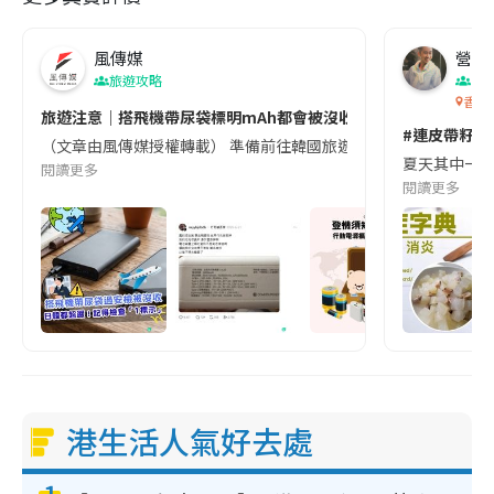
風傳媒
營養教
旅遊攻略
生
香港
旅遊注意｜搭飛機帶尿袋標明mAh都會被沒收😱出發前切記檢查「1
#連皮帶籽都
（文章由風傳媒授權轉載） 準備前往韓國旅遊的民眾，近期要特別留
夏天其中一種時
閱讀更多
閱讀更多
港生活人氣好去處
1