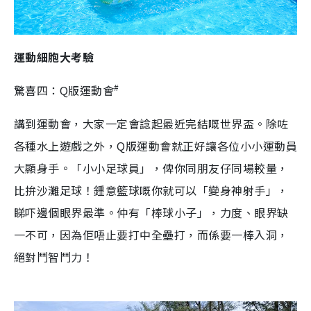
運動細胞大考驗
#
驚喜四：Q版運動會
講到運動會，大家一定會諗起最近完結嘅世界盃。除咗
各種水上遊戲之外，Q版運動會就正好讓各位小小運動員
大顯身手。「小小足球員」，俾你同朋友仔同場較量，
比拚沙灘足球！鍾意籃球嘅你就可以「變身神射手」，
睇吓邊個眼界最準。仲有「棒球小子」，力度、眼界缺
一不可，因為佢唔止要打中全壘打，而係要一棒入洞，
絕對鬥智鬥力！