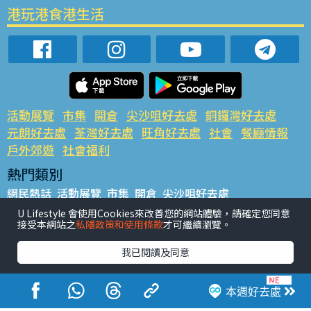
港玩港食港生活
活動展覽
市集
開倉
尖沙咀好去處
銅鑼灣好去處
元朗好去處
荃灣好去處
旺角好去處
社會
餐廳情報
戶外郊遊
社會福利
熱門類別
網民熱話
活動展覽
市集
開倉
尖沙咀好去處
銅鑼灣好去處
元朗好去處
荃灣好去處
旺角好去處
社會
U Lifestyle 會使用Cookies來改善您的網站體驗，請確定您同意
接受本網站之
私隱政策和使用條款
才可繼續瀏覽。
餐廳情報
戶外郊遊
熱門標籤
我已閱讀及同意
#UGO搵好去處
#人氣活動推介
#美食社群熱話
#親子玩樂好去處
#ULifestyle應用程式
#限時搶
本週好去處
#UJetso禮物放送
#ULifestyle商戶中心
#著數
#網絡熱話