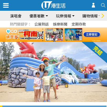
演唱會
優惠著數
玩樂情報
購物情報
熱門關鍵字：
公屋熱話
娛樂新聞
定期存款