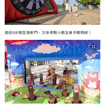
高近6米嘅至激射門，又係考驗小朋友身手嘅時候！