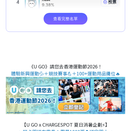
《U GO》請您去香港運動節2026！
體驗新興運動💦＋競技賽事💪＋100+運動用品攤位🔥
【U GO x CHARGESPOT 夏日消暑企劃⚡】