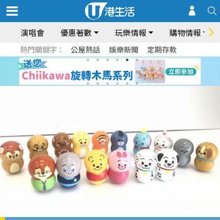
演唱會
優惠著數
玩樂情報
購物情報
熱門關鍵字：
公屋熱話
娛樂新聞
定期存款