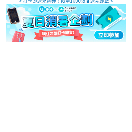
> 打卡即送充電券！限量1000張🔋送完即止 <