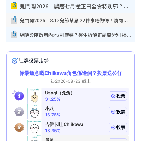
3
鬼門開2026｜農曆七月撞正日全食特別邪？專家警告切忌做一事！揭4大禁忌+2招保平安
4
鬼門開2026｜8.13鬼節禁忌 22件事唔做得！燒肉、刺身要少食？半夜勿吹口哨/打呢個電話
5
網傳公院改用內地/副廠藥？醫生拆解正副廠分別 揭4類人換藥隨時出事