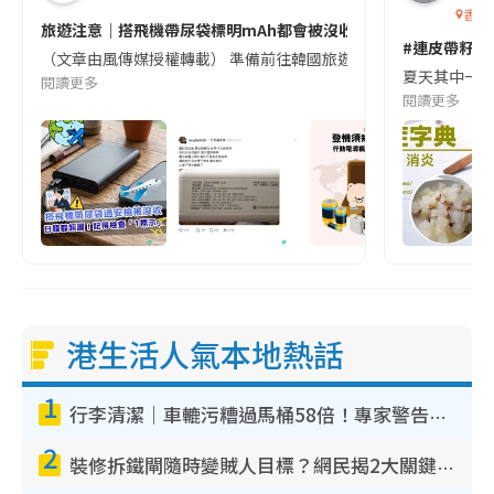
香港
旅遊注意｜搭飛機帶尿袋標明mAh都會被沒收😱出發前切記檢查「1
#連皮帶籽都
（文章由風傳媒授權轉載） 準備前往韓國旅遊的民眾，近期要特別留
夏天其中一種時
閱讀更多
閱讀更多
港生活人氣本地熱話
1
行李清潔｜車轆污糟過馬桶58倍！專家警告忌用酒精抹 教1招免污手除菌
2
裝修拆鐵閘隨時變賊人目標？網民揭2大關鍵用途：裝新式等於白裝？附新舊鐵閘分別