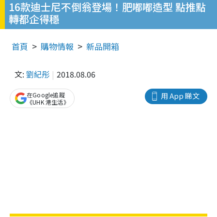
16款迪士尼不倒翁登場！肥嘟嘟造型 點推點
轉都企得穩
首頁
購物情報
新品開箱
文:
劉紀彤
2018.08.06
在Google追蹤
用 App 睇文
《UHK 港生活》