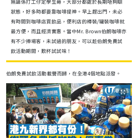
無論係打工仔定學生哥，大部分都處於長期唔夠瞓
狀態，好多時都要靠咖啡提神。早上趕出門，未必
有時間到咖啡店買飲品，便利店的樽裝/罐裝咖啡就
最方便，而且經濟實惠。當中Mr. Brown伯朗咖啡亦
有不少捧場客，未試過的朋友，可以趁伯朗免費試
飲活動期間，歎杯試試味！
伯朗免費試飲活動載譽而歸，在全港4個地點派發。