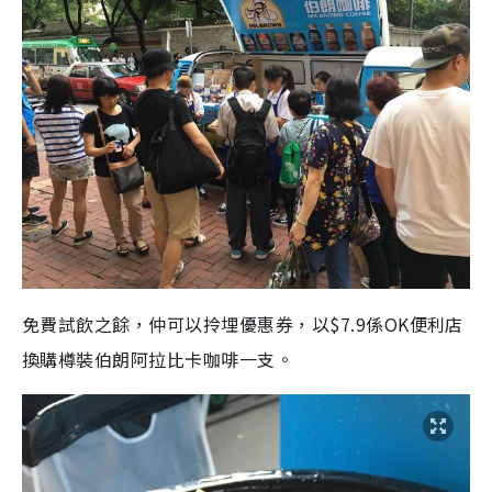
免費試飲之餘，仲可以拎埋優惠券，以$7.9係OK便利店
換購樽裝伯朗阿拉比卡咖啡一支。