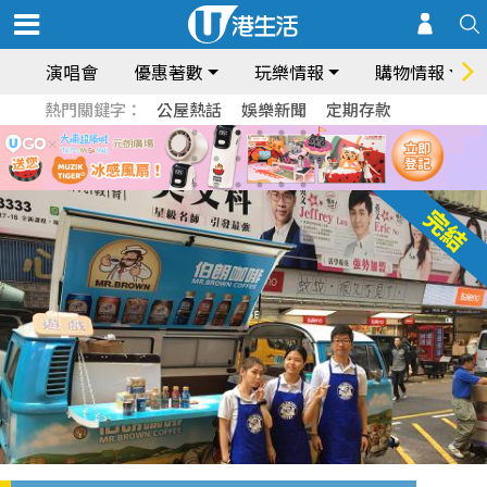
演唱會
優惠著數
玩樂情報
購物情報
熱門關鍵字：
公屋熱話
娛樂新聞
定期存款