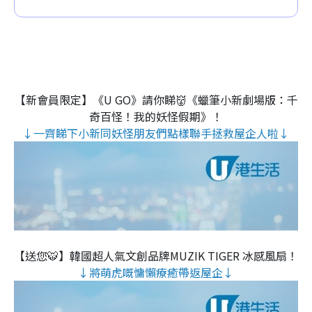
【新會員限定】《U GO》請你睇👹《蠟筆小新劇場版：千
奇百怪！我的妖怪假期》！
↓一齊睇下小新同妖怪朋友們點樣聯手拯救屋企人啦↓
【送您🐯】韓國超人氣文創品牌MUZIK TIGER 冰感風扇！
↓將萌虎嘅慵懶療癒帶返屋企↓