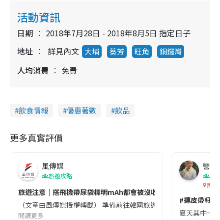
活動資訊
日期
2018年7月28日 - 2018年8月5日 指定日子
地址
詳見內文
大埔
葵芳
旺角
銅鑼灣
人均消費
免費
飲食情報
優惠著數
飲品
更多真實評價
風傳媒
營養教
旅遊攻略
生
香港
旅遊注意｜搭飛機帶尿袋標明mAh都會被沒收😱出發前切記檢查「1
#連皮帶籽都
（文章由風傳媒授權轉載） 準備前往韓國旅遊的民眾，近期要特別留
夏天其中一種時
閱讀更多