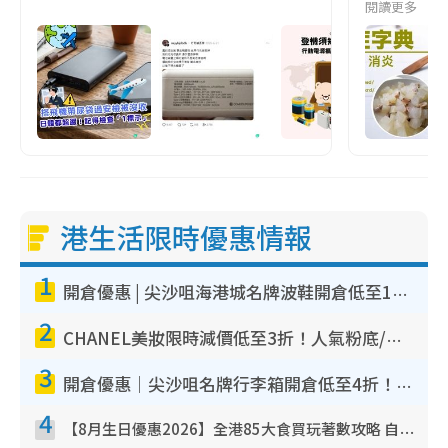
閱讀更多
港生活限時優惠情報
1
開倉優惠 | 尖沙咀海港城名牌波鞋開倉低至1折！On鞋$899起／Joy&Peace鞋履$98起
2
CHANEL美妝限時減價低至3折！人氣粉底/唇膏/精華液低至$275！COCO香水都有平
3
開倉優惠｜尖沙咀名牌行李箱開倉低至4折！一連5日 American Tourister/ace./Hallmark $200起！
4
【8月生日優惠2026】全港85大食買玩著數攻略 自助餐/火鍋放題同行免費＋誠品/DONKI送現金券