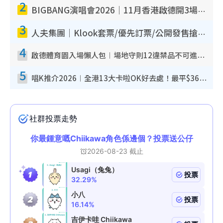
2
BIGBANG演唱會2026｜11月香港啟德開3場！實名制VIP申請、優先購票攻略
3
人夫集團｜Klook套票/優先訂票/公開發售搶飛攻略！附票價.購票連結.場地座位表
4
啟德體育園入場懶人包︱場地守則12違禁品不可進場准帶細水樽但全場禁樽蓋！應援牌有限制！
5
唱K推介2026︱全港13大卡啦OK好去處！最平$36起 日文K都有！(附地址+收費詳情)