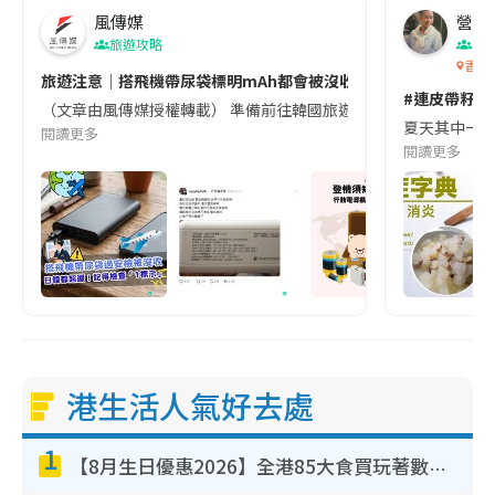
風傳媒
營養教
旅遊攻略
生
香港
旅遊注意｜搭飛機帶尿袋標明mAh都會被沒收😱出發前切記檢查「1
#連皮帶籽都
（文章由風傳媒授權轉載） 準備前往韓國旅遊的民眾，近期要特別留
夏天其中一種時
閱讀更多
閱讀更多
港生活人氣好去處
1
【8月生日優惠2026】全港85大食買玩著數攻略 自助餐/火鍋放題同行免費＋誠品/DONKI送現金券