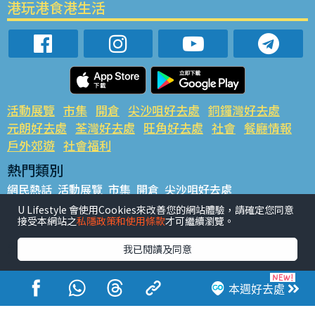
港玩港食港生活
活動展覽
市集
開倉
尖沙咀好去處
銅鑼灣好去處
元朗好去處
荃灣好去處
旺角好去處
社會
餐廳情報
戶外郊遊
社會福利
熱門類別
網民熱話
活動展覽
市集
開倉
尖沙咀好去處
銅鑼灣好去處
元朗好去處
荃灣好去處
旺角好去處
社會
U Lifestyle 會使用Cookies來改善您的網站體驗，請確定您同意
接受本網站之
私隱政策和使用條款
才可繼續瀏覽。
餐廳情報
戶外郊遊
熱門標籤
我已閱讀及同意
#UGO搵好去處
#人氣活動推介
#美食社群熱話
#親子玩樂好去處
#ULifestyle應用程式
#限時搶
本週好去處
#UJetso禮物放送
#ULifestyle商戶中心
#著數
#網絡熱話