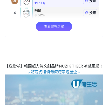
【送您🐯】韓國超人氣文創品牌MUZIK TIGER 冰感風扇！
↓將萌虎嘅慵懶療癒帶返屋企↓