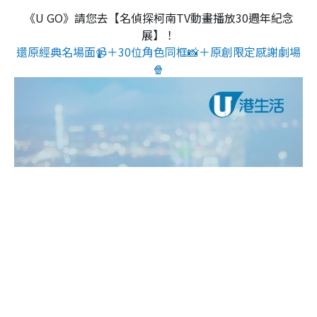
《U GO》請您去【名偵探柯南TV動畫播放30週年紀念
展】！
還原經典名場面📹＋30位角色同框📸＋原創限定感謝劇場
🍿