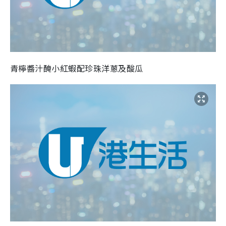
青檸醬汁醃小紅蝦配珍珠洋蔥及酸瓜