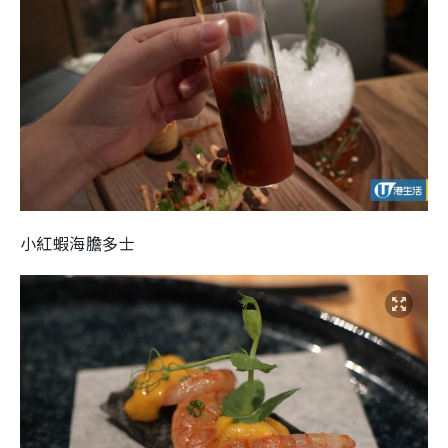
小紅蝦海膽多士