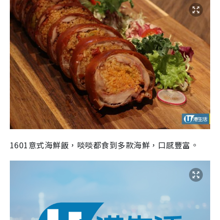
1601意式海鮮飯，啖啖都食到多款海鮮，口感豐富。