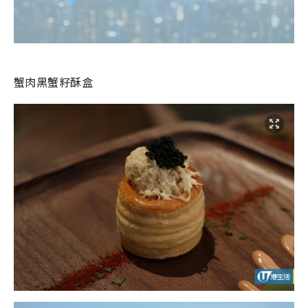
蟹肉黑蟹籽酥盒