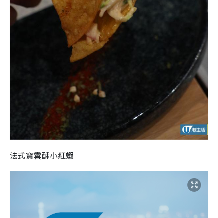
法式寶雲酥小紅蝦