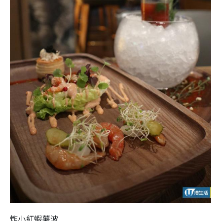
炸小紅蝦薯波