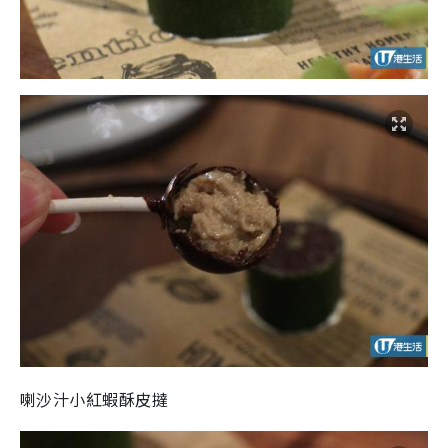
喇沙汁小紅蝦酥皮撻