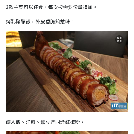
3款主菜可以任食，每次按需要份量追加。
烤乳豬釀飯，外皮香脆夠惹味。
釀入飯、洋蔥、蠶豆連同煙紅椒粉。