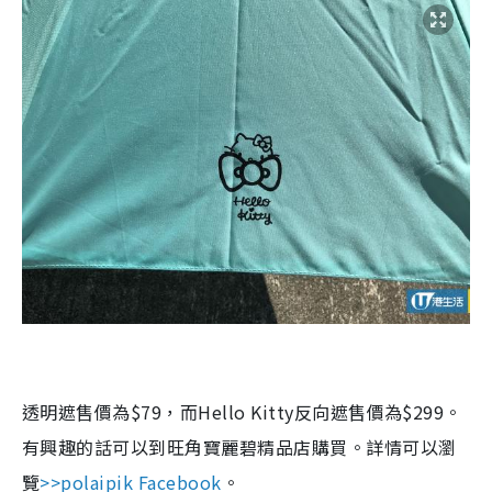
透明遮售價為
$79
，而
Hello Kitty
反向遮售價為
$299
。
有興趣的話可以到旺角寶麗碧精品店購買。
詳情可以瀏
覽
>>
polaipik
Facebook
。