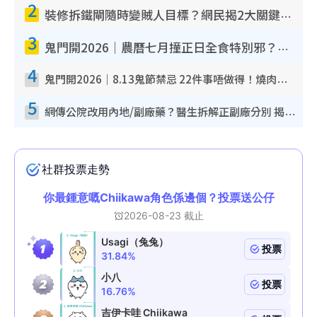
2
裝修拆鐵閘隨時變賊人目標？網民揭2大關鍵用途：裝新式等於白裝？附新舊鐵閘分別
3
鬼門開2026｜農曆七月撞正日全食特別邪？專家警告切忌做一事！揭4大禁忌+2招保平安
4
鬼門開2026｜8.13鬼節禁忌 22件事唔做得！燒肉、刺身要少食？半夜勿吹口哨/打呢個電話
5
網傳公院改用內地/副廠藥？醫生拆解正副廠分別 揭4類人換藥隨時出事