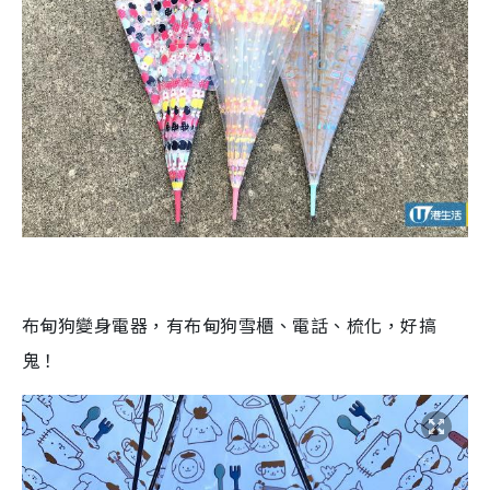
布甸狗變身電器，有布甸狗雪櫃、電話、梳化，好搞
鬼！