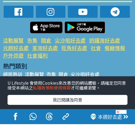
活動展覽
市集
開倉
尖沙咀好去處
銅鑼灣好去處
元朗好去處
荃灣好去處
旺角好去處
社會
餐廳情報
戶外郊遊
社會福利
熱門類別
網民熱話
活動展覽
市集
開倉
尖沙咀好去處
銅鑼灣好去處
元朗好去處
荃灣好去處
旺角好去處
社會
U Lifestyle 會使用Cookies來改善您的網站體驗，請確定您同意
接受本網站之
私隱政策和使用條款
才可繼續瀏覽。
餐廳情報
戶外郊遊
熱門標籤
我已閱讀及同意
#UGO搵好去處
#人氣活動推介
#美食社群熱話
#親子玩樂好去處
#ULifestyle應用程式
#限時搶
本週好去處
#UJetso禮物放送
#ULifestyle商戶中心
#著數
#網絡熱話
香港經濟日報版權所有©2026