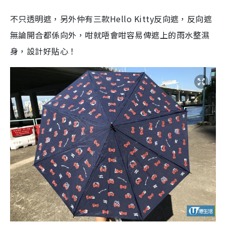
不只透明遮，另外仲有三款
Hello Kitty
反向遮，反向遮
無論開合都係向外，咁就唔會咁容易俾遮上的雨水整濕
身，設計好貼心！