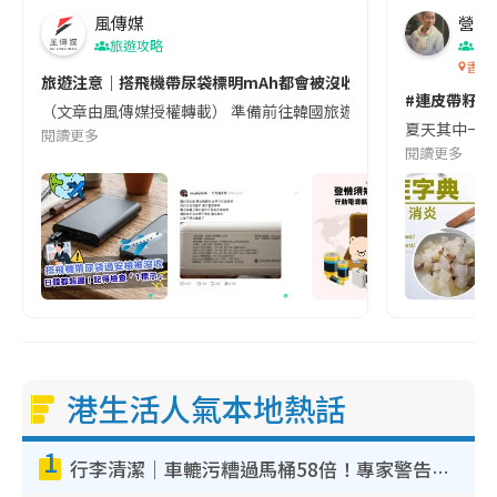
風傳媒
營養教
旅遊攻略
生
香港
旅遊注意｜搭飛機帶尿袋標明mAh都會被沒收😱出發前切記檢查「1
#連皮帶籽都
（文章由風傳媒授權轉載） 準備前往韓國旅遊的民眾，近期要特別留
夏天其中一種時
閱讀更多
閱讀更多
港生活人氣本地熱話
1
行李清潔｜車轆污糟過馬桶58倍！專家警告忌用酒精抹 教1招免污手除菌