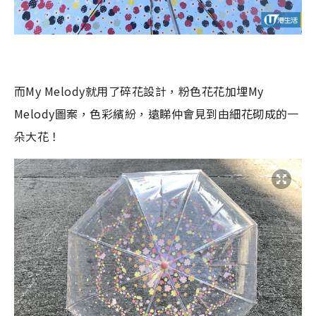
而
My Melody
就用了碎花設計，粉色花花加埋
My
Melody
圖案，色彩繽紛，遠睇仲會見到由細花砌成的一
朵大花！