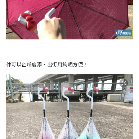
仲可以企喺度添，出街用夠晒方便！