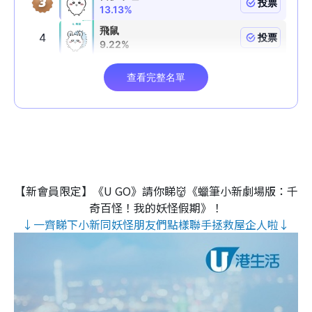
【新會員限定】《U GO》請你睇👹《蠟筆小新劇場版：千
奇百怪！我的妖怪假期》！
↓一齊睇下小新同妖怪朋友們點樣聯手拯救屋企人啦↓