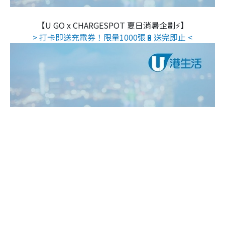
【U GO x CHARGESPOT 夏日消暑企劃⚡】
> 打卡即送充電券！限量1000張🔋送完即止 <