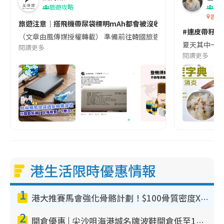
旅遊攻略
生
香港
旅遊注意｜搭飛機帶尿袋標明mAh都會被沒收😱出發前切記檢查「1
#連皮帶籽都
（文章由風傳媒授權轉載） 準備前往韓國旅遊的民眾，近期要特別留
夏天其中一種時
閱讀更多
閱讀更多
港生活限時優惠情報
1
港大推賽馬會強化骨骼計劃！$100骨質密度X光檢查 完成免費運動訓練送超市禮券！附參加資格
2
開倉優惠 | 尖沙咀海港城名牌波鞋開倉低至1折！On鞋$899起／Joy&Peace鞋履$98起