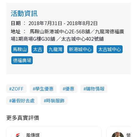
活動資訊
日期
2018年7月31日 - 2018年8月2日
地址
馬鞍山新港城中心2E-56B舖／九龍灣德福廣
場1期商場G樓G30舖 ／太古城中心402號舖
馬鞍山
太古
九龍灣
新港城中心
太古城中心
德福廣場
ZOFF
學生優惠
優惠
購物情報
暑假好去處
時裝服飾
更多真實評價
風傳媒
營養教