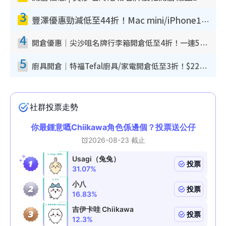
3
豐澤優惠勁減低至44折！Mac mini/iPhone17Pro大減價！廚房家電$220起
4
開倉優惠｜尖沙咀名牌行李箱開倉低至4折！一連5日 American Tourister/ace./Hallmark $200起！
5
廚具開倉｜特福Tefal廚具/家電開倉低至3折！$220起買平底鍋/炒鑊/湯煲！電飯煲/吸塵機/燙斗$418起