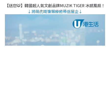
【送您🐯】韓國超人氣文創品牌MUZIK TIGER 冰感風扇！
↓將萌虎嘅慵懶療癒帶返屋企↓