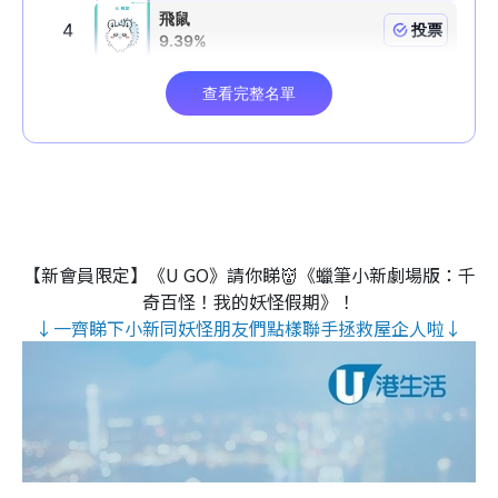
【新會員限定】《U GO》請你睇👹《蠟筆小新劇場版：千
奇百怪！我的妖怪假期》！
↓一齊睇下小新同妖怪朋友們點樣聯手拯救屋企人啦↓