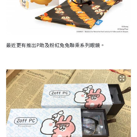
最近更有
推出
P
助及粉紅兔兔聯乘系列眼
鏡
。