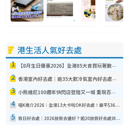
港生活人氣好去處
1
【8月生日優惠2026】全港85大食買玩著數攻略 自助餐/火鍋放題同行免費＋誠品/DONKI送現金券
2
香港室內好去處｜逾35大歎冷氣室內好去處推介 室內活動免費避雨無懼落雨
3
小熊維尼100週年快閃店登陸又一城 重現百畝森林經典場景／獨家限定盲盒登場／專屬DIY香水
4
唱K推介2026︱全港13大卡啦OK好去處！最平$36起 日文K都有！(附地址+收費詳情)
5
假日好去處｜2026放假去邊好？逾20放假好去處郊外/秘景 休閒半日或一日遊