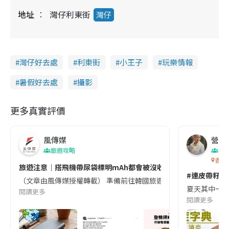
地址
灣仔利東街
灣仔
灣仔好去處
利東街
小王子
玩樂情報
暑假好去處
攝影
更多真實評價
風傳媒
營養教
旅遊攻略
生
香港
旅遊注意｜搭飛機帶尿袋標明mAh都會被沒收😱出發前切記檢查「1
#連皮帶籽都
（文章由風傳媒授權轉載） 準備前往韓國旅遊的民眾，近期要特別留
夏天其中一種時
閱讀更多
閱讀更多