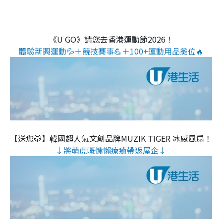
《U GO》請您去香港運動節2026！
體驗新興運動💦＋競技賽事💪＋100+運動用品攤位🔥
【送您🐯】韓國超人氣文創品牌MUZIK TIGER 冰感風扇！
↓將萌虎嘅慵懶療癒帶返屋企↓