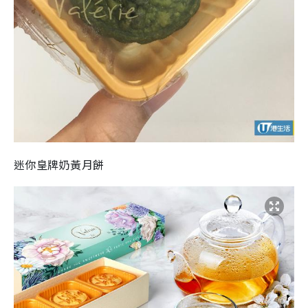
迷你皇牌奶黃月餅