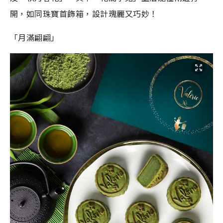
開，如同珠寶首飾箱，設計瑰麗又巧妙！
「月滿翩翩」