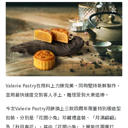
Valerie Pastry在用料上力臻完美，同時堅持新鮮製作，
並用最快速度交到客人手上，難怪受到大衆追捧。
今次Valerie Pastry月餅換上三款四周年限量特別版造型
包裝，分別是「花間小兔」珍藏禮盒裝、「月滿翩翩」
及「秋月春花」，其中「花間小兔」上層能往兩邊打