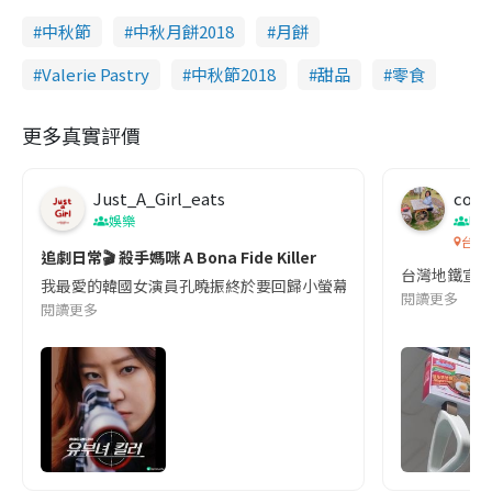
中秋節
中秋月餅2018
月餅
Valerie Pastry
中秋節2018
甜品
零食
更多真實評價
Just_A_Girl_eats
co c
娛樂
吹
台灣
追劇日常🎬 殺手媽咪 A Bona Fide Killer
台灣地鐵宣
我最愛的韓國女演員孔曉振終於要回歸小螢幕啦!這次的劇本改編自同名
閱讀更多
閱讀更多