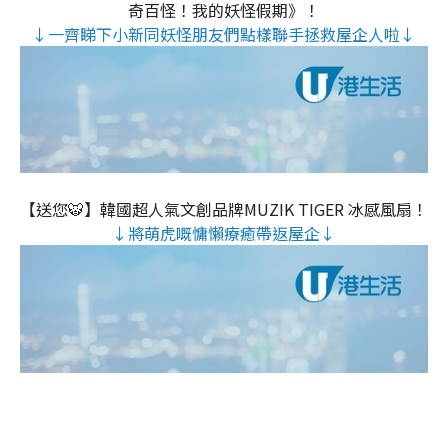
奇百怪！我的妖怪假期》！
↓一齊睇下小新同妖怪朋友們點樣聯手拯救屋企人啦↓
【送您🐯】韓國超人氣文創品牌MUZIK TIGER 冰感風扇！
↓將萌虎嘅慵懶療癒帶返屋企↓