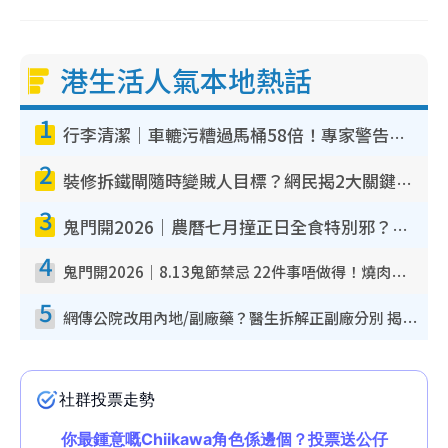
港生活人氣本地熱話
1
行李清潔｜車轆污糟過馬桶58倍！專家警告忌用酒精抹 教1招免污手除菌
2
裝修拆鐵閘隨時變賊人目標？網民揭2大關鍵用途：裝新式等於白裝？附新舊鐵閘分別
3
鬼門開2026｜農曆七月撞正日全食特別邪？專家警告切忌做一事！揭4大禁忌+2招保平安
4
鬼門開2026｜8.13鬼節禁忌 22件事唔做得！燒肉、刺身要少食？半夜勿吹口哨/打呢個電話
5
網傳公院改用內地/副廠藥？醫生拆解正副廠分別 揭4類人換藥隨時出事