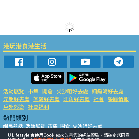
港玩港食港生活
活動展覽
市集
開倉
尖沙咀好去處
銅鑼灣好去處
元朗好去處
荃灣好去處
旺角好去處
社會
餐廳情報
戶外郊遊
社會福利
熱門類別
網民熱話
活動展覽
市集
開倉
尖沙咀好去處
銅鑼灣好去處
元朗好去處
荃灣好去處
旺角好去處
社會
U Lifestyle 會使用Cookies來改善您的網站體驗，請確定您同意