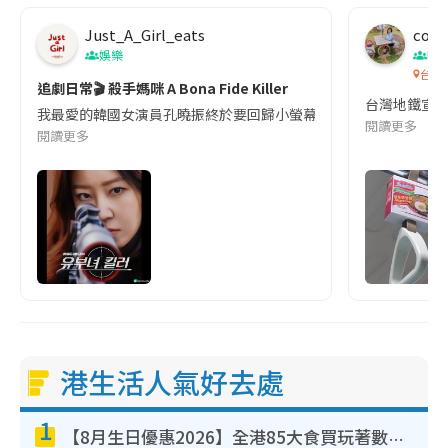
Just_A_Girl_eats
co c
娛樂
吹
台灣
追劇日常🎬 殺手媽咪 A Bona Fide Killer
台灣地鐵宣
我最愛的韓國女演員孔曉振終於要回歸小螢幕啦!這次的劇本改編自同名
閱讀更多
閱讀更多
港生活人氣好去處
1
【8月生日優惠2026】全港85大食買玩著數攻略 自助餐/火鍋放題同行免費＋誠品/DONKI送現金券