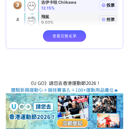
《U GO》請您去香港運動節2026！
體驗新興運動💦＋競技賽事💪＋100+運動用品攤位🔥