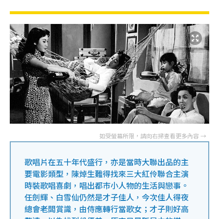
歌唱片在五十年代盛行，亦是當時大聯出品的主
要電影類型，陳焯生難得找來三大紅伶聯合主演
時裝歌唱喜劇，唱出都巿小人物的生活與戀事。
任劍輝、白雪仙仍然是才子佳人，今次佳人得夜
總會老闆賞識，由侍應轉行當歌女；才子則好高