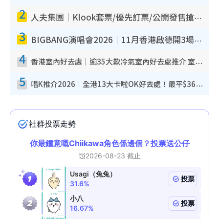
2
人夫集團｜Klook套票/優先訂票/公開發售搶飛攻略！附票價.購票連結.場地座位表
3
BIGBANG演唱會2026｜11月香港啟德開3場！實名制VIP申請、優先購票攻略
4
香港室內好去處｜逾35大歎冷氣室內好去處推介 室內活動免費避雨無懼落雨
5
唱K推介2026︱全港13大卡啦OK好去處！最平$36起 日文K都有！(附地址+收費詳情)