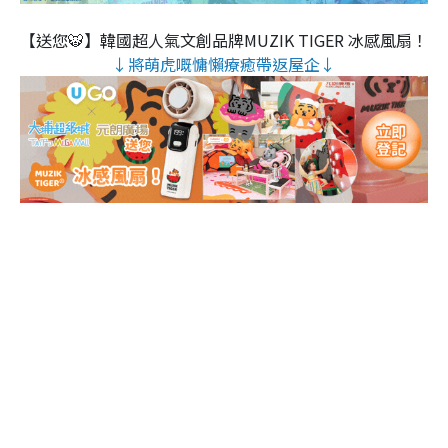
【送您🐯】韓國超人氣文創品牌MUZIK TIGER 冰感風扇！
↓將萌虎嘅慵懶療癒帶返屋企↓