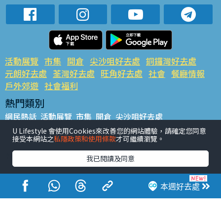
活動展覽
市集
開倉
尖沙咀好去處
銅鑼灣好去處
元朗好去處
荃灣好去處
旺角好去處
社會
餐廳情報
戶外郊遊
社會福利
熱門類別
網民熱話
活動展覽
市集
開倉
尖沙咀好去處
銅鑼灣好去處
元朗好去處
荃灣好去處
旺角好去處
社會
U Lifestyle 會使用Cookies來改善您的網站體驗，請確定您同意
接受本網站之
私隱政策和使用條款
才可繼續瀏覽。
餐廳情報
戶外郊遊
熱門標籤
我已閱讀及同意
#UGO搵好去處
#人氣活動推介
#美食社群熱話
#親子玩樂好去處
#ULifestyle應用程式
#限時搶
本週好去處
#UJetso禮物放送
#ULifestyle商戶中心
#著數
#網絡熱話
香港經濟日報版權所有©2026