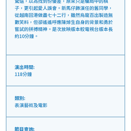
騖遠，以為找到份優差，原來只是騙局中的棋
子，更引起愛人誤會。新馬仔飾演任的舊同學，
從越南回港做盡七十二行，雖然烏龍百出製造無
數笑料，但卻遙遙呼應陳焯生自身的背景和勇於
嘗試的拼搏精神。是次放映版本較電視台版本長
約10分鐘。
演出時間:
118分鐘
類別:
表演藝術及電影
節目查詢: