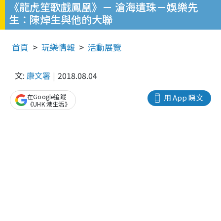
《龍虎笙歌戲鳳凰》－ 滄海遺珠－娛樂先
生：陳焯生與他的大聯
首頁
玩樂情報
活動展覽
文:
康文署
2018.08.04
在Google追蹤
用 App 睇文
《UHK 港生活》